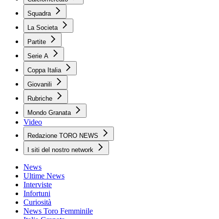
Squadra
La Societa
Partite
Serie A
Coppa Italia
Giovanili
Rubriche
Mondo Granata
Video
Redazione TORO NEWS
I siti del nostro network
News
Ultime News
Interviste
Infortuni
Curiosità
News Toro Femminile