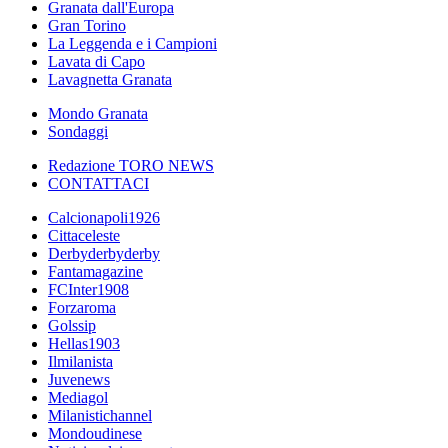
Granata dall'Europa
Gran Torino
La Leggenda e i Campioni
Lavata di Capo
Lavagnetta Granata
Mondo Granata
Sondaggi
Redazione TORO NEWS
CONTATTACI
Calcionapoli1926
Cittaceleste
Derbyderbyderby
Fantamagazine
FCInter1908
Forzaroma
Golssip
Hellas1903
Ilmilanista
Juvenews
Mediagol
Milanistichannel
Mondoudinese