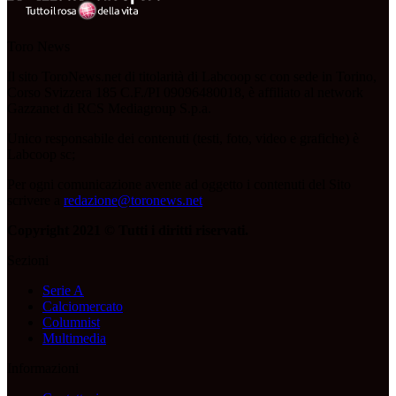
Toro News
Il sito ToroNews.net di titolarità di Labcoop sc con sede in Torino,
Corso Svizzera 185 C.F./PI 09096480018, è affiliato al network
Gazzanet di RCS Mediagroup S.p.a.
Unico responsabile dei contenuti (testi, foto, video e grafiche) è
Labcoop sc;
Per ogni comunicazione avente ad oggetto i contenuti del Sito
scrivere a
redazione@toronews.net
Copyright 2021 © Tutti i diritti riservati.
Sezioni
Serie A
Calciomercato
Columnist
Multimedia
Informazioni