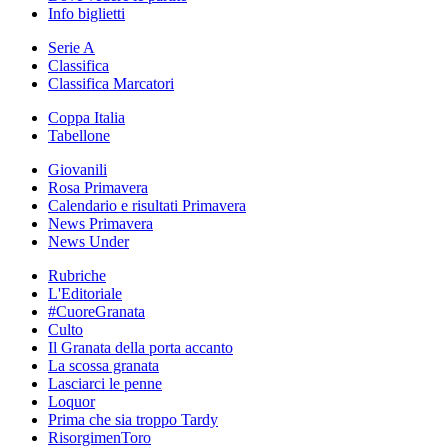
Info biglietti
Serie A
Classifica
Classifica Marcatori
Coppa Italia
Tabellone
Giovanili
Rosa Primavera
Calendario e risultati Primavera
News Primavera
News Under
Rubriche
L'Editoriale
#CuoreGranata
Culto
Il Granata della porta accanto
La scossa granata
Lasciarci le penne
Loquor
Prima che sia troppo Tardy
RisorgimenToro