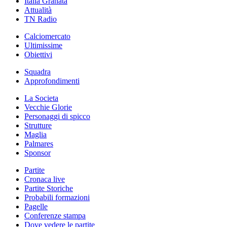
Italia Granata
Attualità
TN Radio
Calciomercato
Ultimissime
Obiettivi
Squadra
Approfondimenti
La Societa
Vecchie Glorie
Personaggi di spicco
Strutture
Maglia
Palmares
Sponsor
Partite
Cronaca live
Partite Storiche
Probabili formazioni
Pagelle
Conferenze stampa
Dove vedere le partite