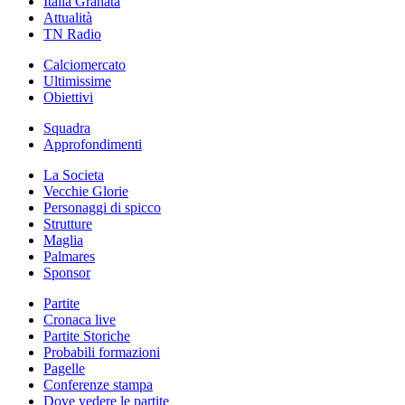
Italia Granata
Attualità
TN Radio
Calciomercato
Ultimissime
Obiettivi
Squadra
Approfondimenti
La Societa
Vecchie Glorie
Personaggi di spicco
Strutture
Maglia
Palmares
Sponsor
Partite
Cronaca live
Partite Storiche
Probabili formazioni
Pagelle
Conferenze stampa
Dove vedere le partite