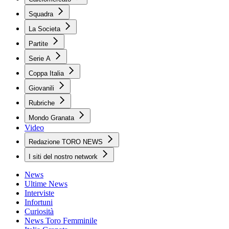
Squadra
La Societa
Partite
Serie A
Coppa Italia
Giovanili
Rubriche
Mondo Granata
Video
Redazione TORO NEWS
I siti del nostro network
News
Ultime News
Interviste
Infortuni
Curiosità
News Toro Femminile