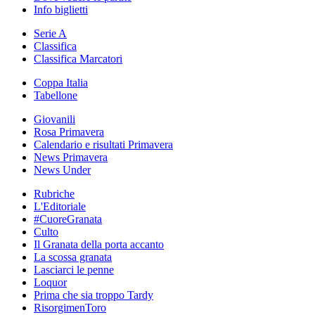
Info biglietti
Serie A
Classifica
Classifica Marcatori
Coppa Italia
Tabellone
Giovanili
Rosa Primavera
Calendario e risultati Primavera
News Primavera
News Under
Rubriche
L'Editoriale
#CuoreGranata
Culto
Il Granata della porta accanto
La scossa granata
Lasciarci le penne
Loquor
Prima che sia troppo Tardy
RisorgimenToro