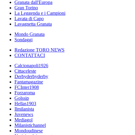
Granata dall'Europa
Gran Torino
La Leggenda e i Campioni
Lavata di Capo
Lavagnetta Granata
Mondo Granata
Sondaggi
Redazione TORO NEWS
CONTATTACI
Calcionapoli1926
Cittaceleste
Derbyderbyderby
Fantamagazine
FCInter1908
Forzaroma
Golssip
Hellas1903
Ilmilanista
Juvenews
Mediagol
Milanistichannel
Mondoudinese