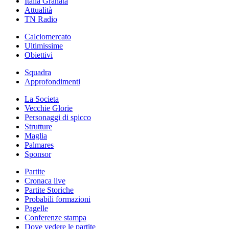
Italia Granata
Attualità
TN Radio
Calciomercato
Ultimissime
Obiettivi
Squadra
Approfondimenti
La Societa
Vecchie Glorie
Personaggi di spicco
Strutture
Maglia
Palmares
Sponsor
Partite
Cronaca live
Partite Storiche
Probabili formazioni
Pagelle
Conferenze stampa
Dove vedere le partite