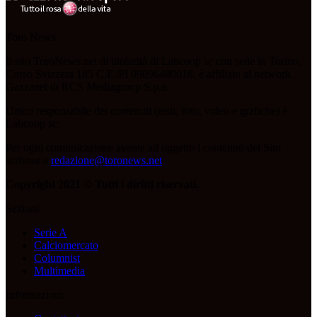
Toro News
Il sito ToroNews.net di titolarità di Labcoop sc con sede in Torino,
Corso Svizzera 185 C.F./PI 09096480018, è affiliato al network
Gazzanet di RCS Mediagroup S.p.a.
Unico responsabile dei contenuti (testi, foto, video e grafiche) è
Labcoop sc;
Per ogni comunicazione avente ad oggetto i contenuti del Sito
scrivere a
redazione@toronews.net
Copyright 2021 © Tutti i diritti riservati.
Sezioni
Serie A
Calciomercato
Columnist
Multimedia
Informazioni