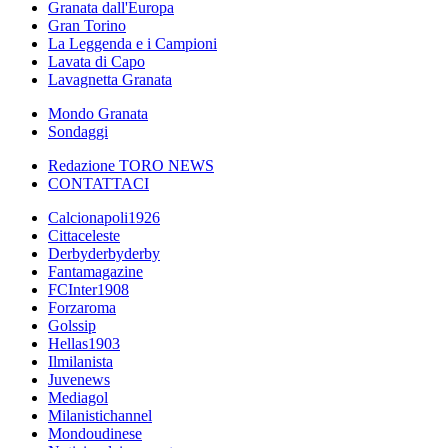
Granata dall'Europa
Gran Torino
La Leggenda e i Campioni
Lavata di Capo
Lavagnetta Granata
Mondo Granata
Sondaggi
Redazione TORO NEWS
CONTATTACI
Calcionapoli1926
Cittaceleste
Derbyderbyderby
Fantamagazine
FCInter1908
Forzaroma
Golssip
Hellas1903
Ilmilanista
Juvenews
Mediagol
Milanistichannel
Mondoudinese