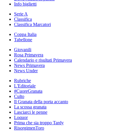
Info biglietti
Serie A
Classifica
Classifica Marcatori
Coppa Italia
Tabellone
Giovanili
Rosa Primavera
Calendario e risultati Primavera
News Primavera
News Under
Rubriche
L'Editoriale
#CuoreGranata
Culto
Il Granata della porta accanto
La scossa granata
Lasciarci le penne
Loquor
Prima che sia troppo Tardy
RisorgimenToro