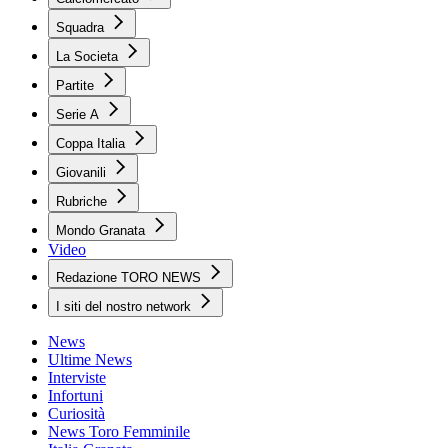
Squadra
La Societa
Partite
Serie A
Coppa Italia
Giovanili
Rubriche
Mondo Granata
Video
Redazione TORO NEWS
I siti del nostro network
News
Ultime News
Interviste
Infortuni
Curiosità
News Toro Femminile