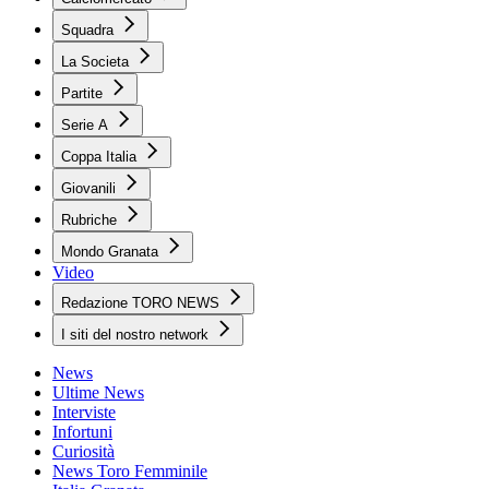
Squadra
La Societa
Partite
Serie A
Coppa Italia
Giovanili
Rubriche
Mondo Granata
Video
Redazione TORO NEWS
I siti del nostro network
News
Ultime News
Interviste
Infortuni
Curiosità
News Toro Femminile