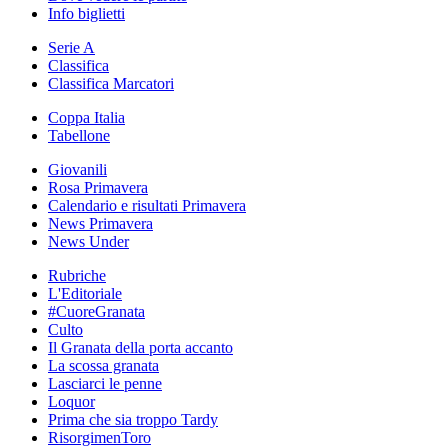
Info biglietti
Serie A
Classifica
Classifica Marcatori
Coppa Italia
Tabellone
Giovanili
Rosa Primavera
Calendario e risultati Primavera
News Primavera
News Under
Rubriche
L'Editoriale
#CuoreGranata
Culto
Il Granata della porta accanto
La scossa granata
Lasciarci le penne
Loquor
Prima che sia troppo Tardy
RisorgimenToro