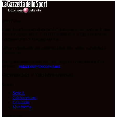
Toro News
Il sito ToroNews.net di titolarità di Labcoop sc con sede in Torino,
Corso Svizzera 185 C.F./PI 09096480018, è affiliato al network
Gazzanet di RCS Mediagroup S.p.a.
Unico responsabile dei contenuti (testi, foto, video e grafiche) è
Labcoop sc;
Per ogni comunicazione avente ad oggetto i contenuti del Sito
scrivere a
redazione@toronews.net
Copyright 2021 © Tutti i diritti riservati.
Sezioni
Serie A
Calciomercato
Columnist
Multimedia
Informazioni