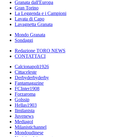
Granata dall'Europa
Gran Torino
La Leggenda e i Campioni
Lavata di Capo
Lavagnetta Granata
Mondo Granata
Sondaggi
Redazione TORO NEWS
CONTATTACI
Calcionapoli1926
Cittaceleste
Derbyderbyderby
Fantamagazine
FCInter1908
Forzaroma
Golssip
Hellas1903
Ilmilanista
Juvenews
Mediagol
Milanistichannel
Mondoudinese