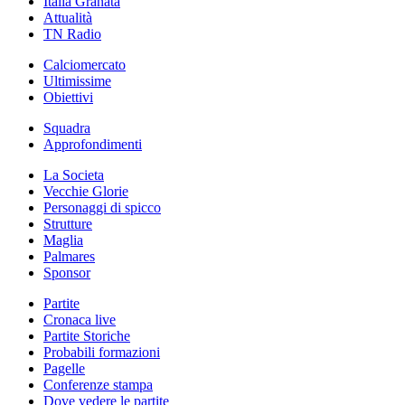
Italia Granata
Attualità
TN Radio
Calciomercato
Ultimissime
Obiettivi
Squadra
Approfondimenti
La Societa
Vecchie Glorie
Personaggi di spicco
Strutture
Maglia
Palmares
Sponsor
Partite
Cronaca live
Partite Storiche
Probabili formazioni
Pagelle
Conferenze stampa
Dove vedere le partite