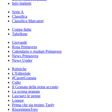
Info biglietti
Serie A
Classifica
Classifica Marcatori
Coppa Italia
Tabellone
Giovanili
Rosa Primavera
Calendario e risultati Primavera
News Primavera
News Under
Rubriche
L'Editoriale
#CuoreGranata
Culto
Il Granata della porta accanto
La scossa granata
Lasciarci le penne
Loquor
Prima che sia troppo Tardy
RisorgimenToro