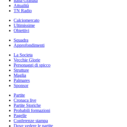
Italia Granata
Attualità
TN Radio
Calciomercato
Ultimissime
Obiettivi
Squadra
Approfondimenti
La Societa
Vecchie Glorie
Personaggi di spicco
Strutture
Maglia
Palmares
Sponsor
Partite
Cronaca live
Partite Storiche
Probabili formazioni
Pagelle
Conferenze stampa
Dove vedere le partite