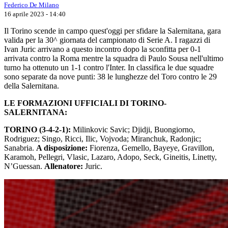
Federico De Milano
16 aprile 2023 - 14:40
Il Torino scende in campo quest'oggi per sfidare la Salernitana, gara
valida per la 30^ giornata del campionato di Serie A. I ragazzi di
Ivan Juric arrivano a questo incontro dopo la sconfitta per 0-1
arrivata contro la Roma mentre la squadra di Paulo Sousa nell'ultimo
turno ha ottenuto un 1-1 contro l'Inter. In classifica le due squadre
sono separate da nove punti: 38 le lunghezze del Toro contro le 29
della Salernitana.
LE FORMAZIONI UFFICIALI DI TORINO-
SALERNITANA:
TORINO (3-4-2-1):
Milinkovic Savic; Djidji, Buongiorno,
Rodriguez; Singo, Ricci, Ilic, Vojvoda; Miranchuk, Radonjic;
Sanabria.
A disposizione:
Fiorenza, Gemello, Bayeye, Gravillon,
Karamoh, Pellegri, Vlasic, Lazaro, Adopo, Seck, Gineitis, Linetty,
N’Guessan.
Allenatore:
Juric.