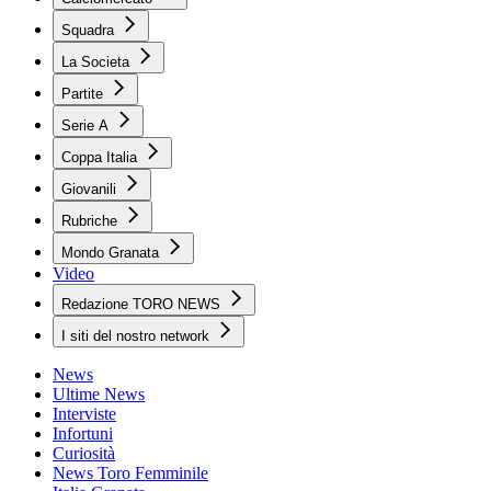
Squadra
La Societa
Partite
Serie A
Coppa Italia
Giovanili
Rubriche
Mondo Granata
Video
Redazione TORO NEWS
I siti del nostro network
News
Ultime News
Interviste
Infortuni
Curiosità
News Toro Femminile