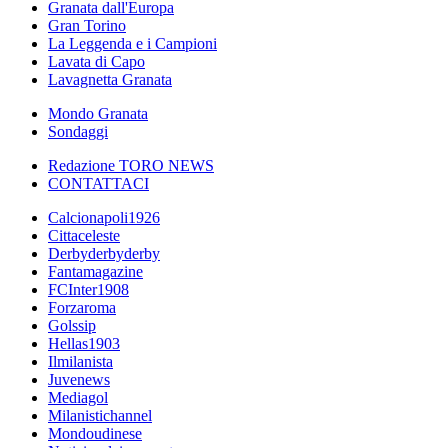
Granata dall'Europa
Gran Torino
La Leggenda e i Campioni
Lavata di Capo
Lavagnetta Granata
Mondo Granata
Sondaggi
Redazione TORO NEWS
CONTATTACI
Calcionapoli1926
Cittaceleste
Derbyderbyderby
Fantamagazine
FCInter1908
Forzaroma
Golssip
Hellas1903
Ilmilanista
Juvenews
Mediagol
Milanistichannel
Mondoudinese