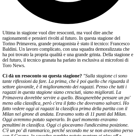
Ultima in stagione vuol dire resoconti, ma vuol dire anche
ragionamenti e pensieri rivolti al futuro. In questa stagione del
Torino Primavera, grande protagonista è stato il tecnico: Francesco
Baldini. Un lavoro complicato, con una squadra demoralizzata che
ha poi trovato la propria qualità e una grande grinta. Della stagione e
del futuro, il tecnico granata ha parlato in esclusiva ai microfoni di
Toro News.
Ci dà un resoconto su questa stagione?
"Sulla stagione ci sono
tante riflessioni da fare. La prima, che è poi quello che riguarda il
settore giovanile, è il miglioramento dei ragazzi. Penso che tutti i
ragazzi in questa stagione siano cresciuti, siano migliorati. La
Primavera dovrebbe servire a quello. Bisognerebbe pensare un po'
meno alla classifica, però c'era il fatto che dovevamo salvarci. Ho
fatto vedere oggi ai ragazzi la classifica prima della partita con il
Milan nel girone di andata. Eravamo sotto di 11 punti dal Milan.
Oggi avremmo potuto superarlo. In quel momento eravamo
penultimi in classifica. Oggi ci giocavamo l'undicesima posizione.
C'è un po' di rammarico, perché secondo me se non avessimo perso
con il Cesena, la squadra avrebbe potuto puntare ai play-off e