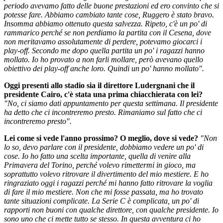
periodo avevamo fatto delle buone prestazioni ed ero convinto che si
potesse fare. Abbiamo cambiato tante cose, Ruggero è stato bravo.
Insomma abbiamo ottenuto questa salvezza. Ripeto, c'è un po' di
rammarico perché se non perdiamo la partita con il Cesena, dove
non meritavamo assolutamente di perdere, potevamo giocarci i
play-off. Secondo me dopo quella partita un po' i ragazzi hanno
mollato. Io ho provato a non farli mollare, però avevano quello
obiettivo dei play-off anche loro. Quindi un po' hanno mollato".
Oggi presenti allo stadio sia il direttore Ludergnani che il
presidente
Cairo, c'è stata una prima chiacchierata con lei?
"No, ci siamo dati appuntamento per questa settimana. Il presidente
ha detto che ci incontreremo presto. Rimaniamo sul fatto che ci
incontreremo presto".
Lei come si vede l'anno prossimo? O meglio, dove si vede?
"Non
lo so, devo parlare con il presidente, dobbiamo vedere un po' di
cose. Io ho fatto una scelta importante, quella di venire alla
Primavera del Torino, perché volevo rimettermi in gioco, ma
soprattutto volevo ritrovare il divertimento del mio mestiere. E ho
ringraziato oggi i ragazzi perché mi hanno fatto ritrovare la voglia
di fare il mio mestiere. Non che mi fosse passata, ma ho trovato
tante situazioni complicate. La Serie C è complicata, un po' di
rapporti non buoni con qualche direttore, con qualche presidente. Io
sono uno che ci mette tutto se stesso. In questa avventura ci ho