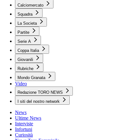
Calciomercato
Squadra
La Societa
Partite
Serie A
Coppa Italia
Giovanili
Rubriche
Mondo Granata
Video
Redazione TORO NEWS
I siti del nostro network
News
Ultime News
Interviste
Infortuni
Curiosità