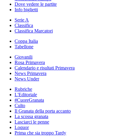
Dove vedere le partite
Info biglietti
Serie A
Classifica
Classifica Marcatori
Coppa Italia
Tabellone
Giovanili
Rosa Primavera
Calendario e risultati Primavera
News Primavera
News Under
Rubriche
L'Editoriale
#CuoreGranata
Culto
Il Granata della porta accanto
La scossa granata
Lasciarci le penne
Loquor
Prima che sia troppo Tardy