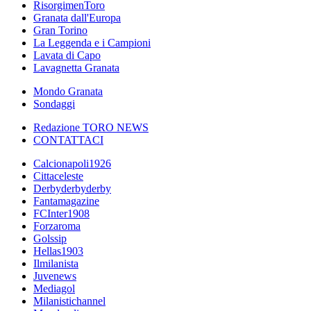
RisorgimenToro
Granata dall'Europa
Gran Torino
La Leggenda e i Campioni
Lavata di Capo
Lavagnetta Granata
Mondo Granata
Sondaggi
Redazione TORO NEWS
CONTATTACI
Calcionapoli1926
Cittaceleste
Derbyderbyderby
Fantamagazine
FCInter1908
Forzaroma
Golssip
Hellas1903
Ilmilanista
Juvenews
Mediagol
Milanistichannel