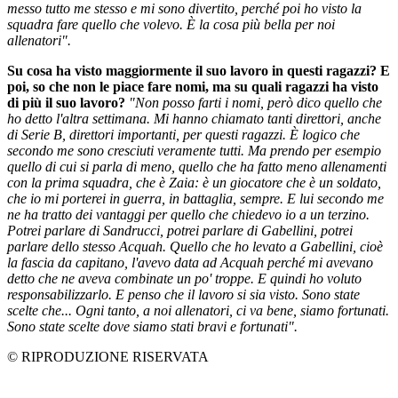
messo tutto me stesso e mi sono divertito, perché poi ho visto la
squadra fare quello che volevo. È la cosa più bella per noi
allenatori".
Su cosa ha visto maggiormente il suo lavoro in questi ragazzi? E
poi, so che non le piace fare nomi, ma su quali ragazzi ha visto
di più il suo lavoro?
"Non posso farti i nomi, però dico quello che
ho detto l'altra settimana. Mi hanno chiamato tanti direttori, anche
di Serie B, direttori importanti, per questi ragazzi. È logico che
secondo me sono cresciuti veramente tutti. Ma prendo per esempio
quello di cui si parla di meno, quello che ha fatto meno allenamenti
con la prima squadra, che è Zaia: è un giocatore che è un soldato,
che io mi porterei in guerra, in battaglia, sempre. E lui secondo me
ne ha tratto dei vantaggi per quello che chiedevo io a un terzino.
Potrei parlare di Sandrucci, potrei parlare di Gabellini, potrei
parlare dello stesso Acquah. Quello che ho levato a Gabellini, cioè
la fascia da capitano, l'avevo data ad Acquah perché mi avevano
detto che ne aveva combinate un po' troppe. E quindi ho voluto
responsabilizzarlo. E penso che il lavoro si sia visto. Sono state
scelte che... Ogni tanto, a noi allenatori, ci va bene, siamo fortunati.
Sono state scelte dove siamo stati bravi e fortunati".
© RIPRODUZIONE RISERVATA