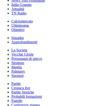
News Toro Femminile
Italia Granata
Attualità
TN Radio
Calciomercato
Ultimissime
Obiettivi
Squadra
Approfondimenti
La Societa
Vecchie Glorie
Personaggi di spicco
Strutture
Maglia
Palmares
Sponsor
Partite
Cronaca live
Partite Storiche
Probabili formazioni
Pagelle
Conferenze stampa