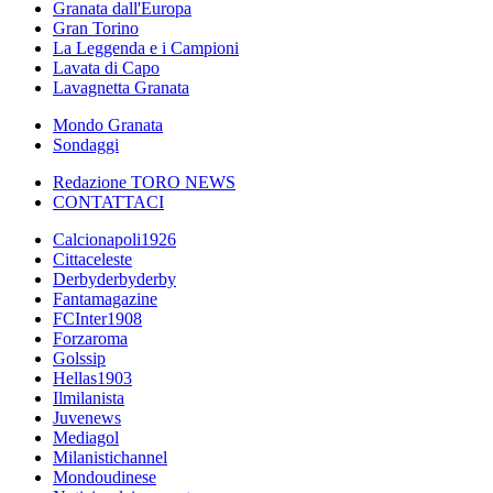
Granata dall'Europa
Gran Torino
La Leggenda e i Campioni
Lavata di Capo
Lavagnetta Granata
Mondo Granata
Sondaggi
Redazione TORO NEWS
CONTATTACI
Calcionapoli1926
Cittaceleste
Derbyderbyderby
Fantamagazine
FCInter1908
Forzaroma
Golssip
Hellas1903
Ilmilanista
Juvenews
Mediagol
Milanistichannel
Mondoudinese