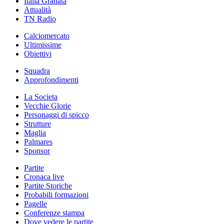
Italia Granata
Attualità
TN Radio
Calciomercato
Ultimissime
Obiettivi
Squadra
Approfondimenti
La Societa
Vecchie Glorie
Personaggi di spicco
Strutture
Maglia
Palmares
Sponsor
Partite
Cronaca live
Partite Storiche
Probabili formazioni
Pagelle
Conferenze stampa
Dove vedere le partite