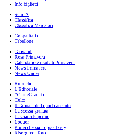
Info biglietti
Serie A
Classifica
Classifica Marcatori
Coppa Italia
Tabellone
Giovanili
Rosa Primavera
Calendario e risultati Primavera
News Primavera
News Under
Rubriche
L'Editoriale
#CuoreGranata
Culto
Il Granata della porta accanto
La scossa granata
Lasciarci le penne
Loquor
Prima che sia troppo Tardy
RisorgimenToro