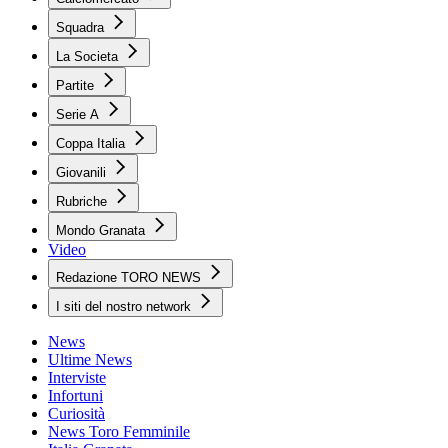
Squadra
La Societa
Partite
Serie A
Coppa Italia
Giovanili
Rubriche
Mondo Granata
Video
Redazione TORO NEWS
I siti del nostro network
News
Ultime News
Interviste
Infortuni
Curiosità
News Toro Femminile