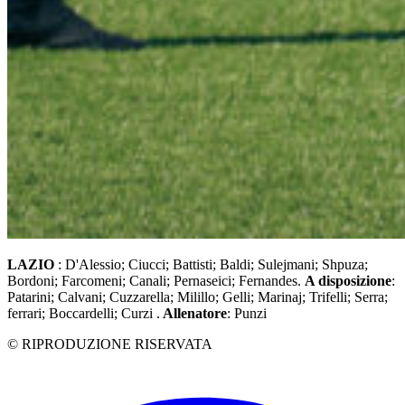
LAZIO
: D'Alessio; Ciucci; Battisti; Baldi; Sulejmani; Shpuza;
Bordoni; Farcomeni; Canali; Pernaseici; Fernandes.
A disposizione
:
Patarini; Calvani; Cuzzarella; Milillo; Gelli; Marinaj; Trifelli; Serra;
ferrari; Boccardelli; Curzi .
Allenatore
: Punzi
© RIPRODUZIONE RISERVATA