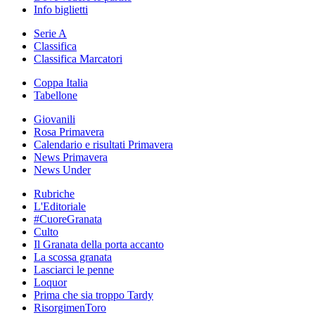
Info biglietti
Serie A
Classifica
Classifica Marcatori
Coppa Italia
Tabellone
Giovanili
Rosa Primavera
Calendario e risultati Primavera
News Primavera
News Under
Rubriche
L'Editoriale
#CuoreGranata
Culto
Il Granata della porta accanto
La scossa granata
Lasciarci le penne
Loquor
Prima che sia troppo Tardy
RisorgimenToro