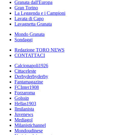
Granata dall'Europa
Gran Torino
La Leggenda e i Campioni
Lavata di Capo
Lavagnetta Granata
Mondo Granata
Sondaggi
Redazione TORO NEWS
CONTATTACI
Calcionapoli1926
Cittaceleste
Derbyderbyderby
Fantamagazine
FCInter1908
Forzaroma
Golssip
Hellas1903
Ilmilanista
Juvenews
Mediagol
Milanistichannel
Mondoudinese