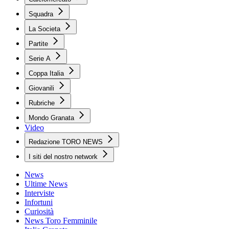
Squadra
La Societa
Partite
Serie A
Coppa Italia
Giovanili
Rubriche
Mondo Granata
Video
Redazione TORO NEWS
I siti del nostro network
News
Ultime News
Interviste
Infortuni
Curiosità
News Toro Femminile