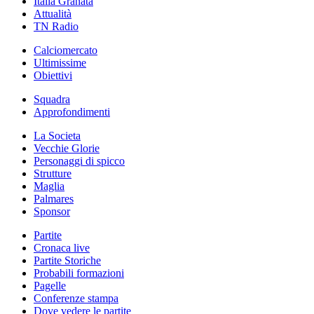
Italia Granata
Attualità
TN Radio
Calciomercato
Ultimissime
Obiettivi
Squadra
Approfondimenti
La Societa
Vecchie Glorie
Personaggi di spicco
Strutture
Maglia
Palmares
Sponsor
Partite
Cronaca live
Partite Storiche
Probabili formazioni
Pagelle
Conferenze stampa
Dove vedere le partite