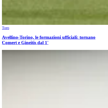
Toro
Avellino-Torino, le formazioni ufficiali: tornano
Comert e Gineitis dal 1'