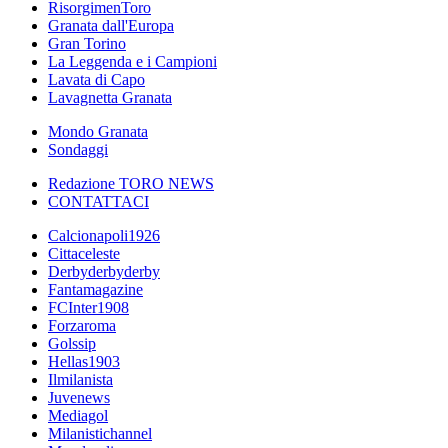
RisorgimenToro
Granata dall'Europa
Gran Torino
La Leggenda e i Campioni
Lavata di Capo
Lavagnetta Granata
Mondo Granata
Sondaggi
Redazione TORO NEWS
CONTATTACI
Calcionapoli1926
Cittaceleste
Derbyderbyderby
Fantamagazine
FCInter1908
Forzaroma
Golssip
Hellas1903
Ilmilanista
Juvenews
Mediagol
Milanistichannel