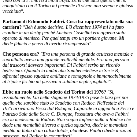
vinto con la Primavera molti trofei. Direi che tutto quello che ho
conquistato con il Torino mi permette di vivere una serena e gioiosa
vecchiaia"
.
Parliamo di Edmondo Fabbri. Cosa ha rappresentato nella sua
carriera?
"Beh è stato decisivo. L'8 dicembre 1974 mi ha fatto
esordire in un derby perché Luciano Castellini era appena stato
operato al menisco. Per quei tempi ero un portiere giovane. Mi
diede fiducia e penso di averlo ricompensato".
Che persona era?
"Era una persona di grande acutezza mentale e
soprattutto aveva una grande reattività mentale. Era una persona
dai trascorsi davvero importanti. Di Fabbri serbo un ricordo
bellissimo. Quando io andai alla Sambenedettese in Serie B,
affrontai spesso squadre emiliane e romagnole e immancabilmente
al triplice fischio mi passava a salutare negli spogliatoi".
Ebbe un ruolo nello Scudetto del Torino del 1976?
"Sì,
assolutamente. Lui nella stagione 1974/1975 pose le basi per poi
quello che sarebbe stato lo Scudetto con Radice. Nell'estate del
1975 arrivarono Pecci dal Bologna, Caporale in aggiunta a Pecci e
Patrizio Sala dalla Serie C. Dunque, l'ossatura che aveva Fabbri
era la medesima di Radice. Non voglio togliere nulla a Radice che
diede una mentalità diversa a quella squadra, diede la mentalità
inedita in Italia di un calcio totale, olandese. Fabbri diede inizio al
processo, poi Radice lo concretizzò".