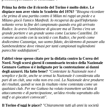
Prima ha detto che il ricordo del Torino è molto dolce. Le
dispiace non aver vinto lo Scudetto del 1976?
"Bisogna ricordare
che prima di una partita contro il Milan mi ruppi un piede e a
Milano giocò l'amico Manfredi. Io recuperai da quell'infortunio
soltanto verso la fine del campionato quando era già arrivato
Radice. Io avevo l'ambizione di giocare ma al Torino c'era un
grande portiere e un grande uomo come Luciano Castellini. Di
comune accordo con la società e con Radice, che portò come
dodicesimo Cazzaniga, suo uomo fidato, decidemmo di passare alla
Sambenedettese dove rimasi per tanti campionati togliendomi
parecchie soddisfazioni".
Fabbri viene spesso citato per la disfatta contro la Corea del
Nord. Negli scorsi giorni il commissario tecnico della Nazionale
Gennaro Gattuso si è indignato per la contestazione ai danni
degli azzurri. Ha fatto bene?
"Contestare la Nazionale non è
semplice e facile, anche se ormai la Nazionale è considerata alla
pari di un club, una volta non era così. La Nazionale deve produrre
dei risultati, quindi se non fa risultato viene contestata come un
qualsiasi club. Per me Gattuso ha voluto trasmettere un'idea di
attaccamento e di partecipazione, un'idea rivolta soprattutto allo
staff e ai giocatori convocati".
Il Torino d'oggi le piace?
"Chiaramente tutti gli anni la società