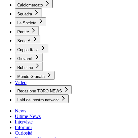
Calciomercato
Squadra
La Societa
Partite
Serie A
Coppa Italia
Giovanili
Rubriche
Mondo Granata
Video
Redazione TORO NEWS
I siti del nostro network
News
Ultime News
Interviste
Infortuni
Curiosità