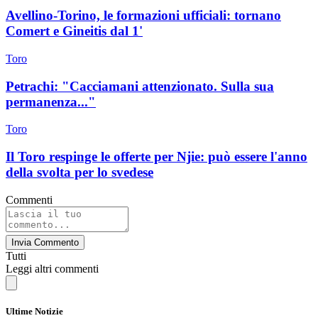
Avellino-Torino, le formazioni ufficiali: tornano
Comert e Gineitis dal 1'
Toro
Petrachi: "Cacciamani attenzionato. Sulla sua
permanenza..."
Toro
Il Toro respinge le offerte per Njie: può essere l'anno
della svolta per lo svedese
Commenti
Invia Commento
Tutti
Leggi altri commenti
Ultime Notizie