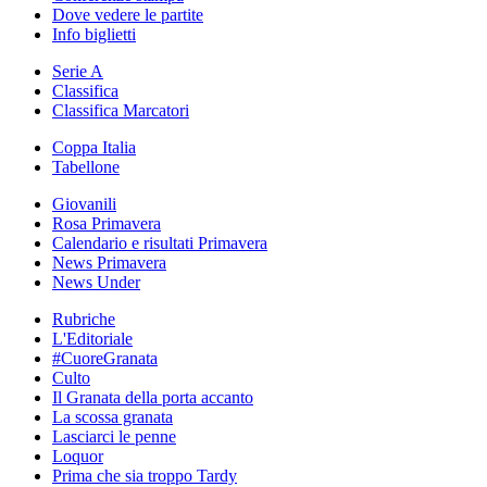
Dove vedere le partite
Info biglietti
Serie A
Classifica
Classifica Marcatori
Coppa Italia
Tabellone
Giovanili
Rosa Primavera
Calendario e risultati Primavera
News Primavera
News Under
Rubriche
L'Editoriale
#CuoreGranata
Culto
Il Granata della porta accanto
La scossa granata
Lasciarci le penne
Loquor
Prima che sia troppo Tardy