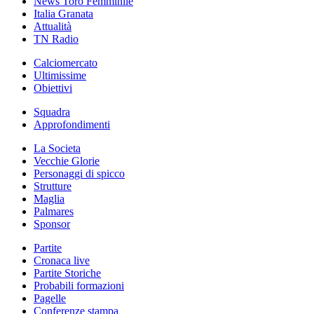
News Toro Femminile
Italia Granata
Attualità
TN Radio
Calciomercato
Ultimissime
Obiettivi
Squadra
Approfondimenti
La Societa
Vecchie Glorie
Personaggi di spicco
Strutture
Maglia
Palmares
Sponsor
Partite
Cronaca live
Partite Storiche
Probabili formazioni
Pagelle
Conferenze stampa