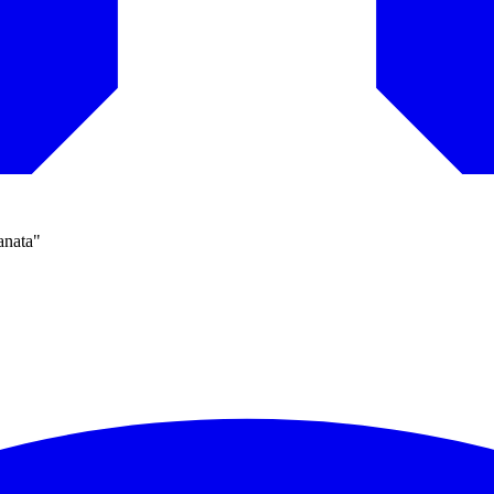
anata"