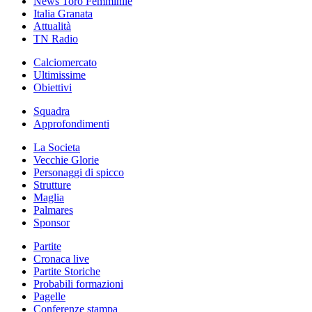
News Toro Femminile
Italia Granata
Attualità
TN Radio
Calciomercato
Ultimissime
Obiettivi
Squadra
Approfondimenti
La Societa
Vecchie Glorie
Personaggi di spicco
Strutture
Maglia
Palmares
Sponsor
Partite
Cronaca live
Partite Storiche
Probabili formazioni
Pagelle
Conferenze stampa