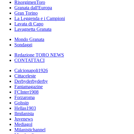
RisorgimenToro
Granata dall'Europa
Gran Torino
La Leggenda e i Campioni
Lavata di Capo
Lavagnetta Granata
Mondo Granata
Sondaggi
Redazione TORO NEWS
CONTATTACI
Calcionapoli1926
Cittaceleste
Derbyderbyderby
Fantamagazine
FCInter1908
Forzaroma
Golssip
Hellas1903
Ilmilanista
Juvenews
Mediagol
Milanistichannel