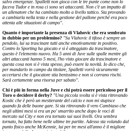
salvo emergenze. Spalletti non gioca con le tre punte come non lo
faceva Tudor e in rosa ci sono sei attaccanti. Non c'è un impatto di
un allenatore che ha cambiato molto a livello tattico. Sta provando
a cambiarla nella testa e nella gestione del pallone perché era poco
attenta alle situazioni di campo"
.
Quanto è importante la presenza di Vlahovic che era sembrato
in dubbio per un problemino?
"Su Vlahovic il tifoso è sempre un
pendolo, lui sa trascinare tutti anche emotivamente in positivo.
Contro lo Sporting ha giocato e si è atteggiato da trascinatore,
questo è l'elemento nuovo. Ha 5 anni di Juve sulle spalle mentre gli
altri attaccanti hanno 5 mesi, l'ho visto giocare da trascinatore e
questa cosa non si è vista spesso, può essere la novità. Io dico che,
per mandarlo in campo da titolare, Spalletti vorrà sicuramente
accertarsi che il giocatore stia benissimo e non si corrano rischi.
Sarà certamente una risorsa per sabato"
.
Chi è più in forma nella Juve e chi potrà essere pericoloso per il
Toro o decidere il derby?
"Una piccola svolta si è vista ritrovando
Kostic che è però un mestierante del calcio e non mi stupisce
quando fa delle buone gare. Si sta ritrovando il vero Cambiaso che
negli ultimi mesi si era un po' smarrito anche dopo le voci di
mercato sul City e non era tornato sui suoi livelli. Ora sembra
tornato, ha fatto bene nelle ultime tre partite. Adesso sta volando dal
punto fisico anche McKennie, lui per tre mesi all'anno è il migliore