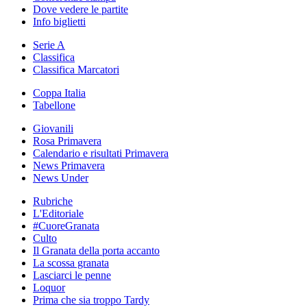
Dove vedere le partite
Info biglietti
Serie A
Classifica
Classifica Marcatori
Coppa Italia
Tabellone
Giovanili
Rosa Primavera
Calendario e risultati Primavera
News Primavera
News Under
Rubriche
L'Editoriale
#CuoreGranata
Culto
Il Granata della porta accanto
La scossa granata
Lasciarci le penne
Loquor
Prima che sia troppo Tardy