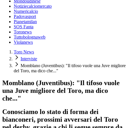
Mondoudinese
Notiziecalciomercato
Numericalcio
Padovasport
Pianetamilan
SOS Fanta
Toronews
Tuttobolognaweb
Violanews
Toro News
Interviste
Momblano (Juventibus): "Il tifoso vuole una Juve migliore
del Toro, ma dico che..."
Momblano (Juventibus): "Il tifoso vuole
una Juve migliore del Toro, ma dico
che..."
Conosciamo lo stato di forma dei
bianconeri, prossimi avversari del Toro
nel derby, grazie a chi li segue sempre da