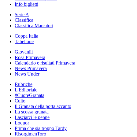
Info biglietti
Serie A
Classifica
Classifica Marcatori
Coppa Italia
Tabellone
Giovanili
Rosa Primavera
Calendario e risultati Primavera
News Primavera
News Under
Rubriche
L'Editoriale
#CuoreGranata
Culto
Il Granata della porta accanto
La scossa granata
Lasciarci le penne
Loquor
Prima che sia troppo Tardy
RisorgimenToro