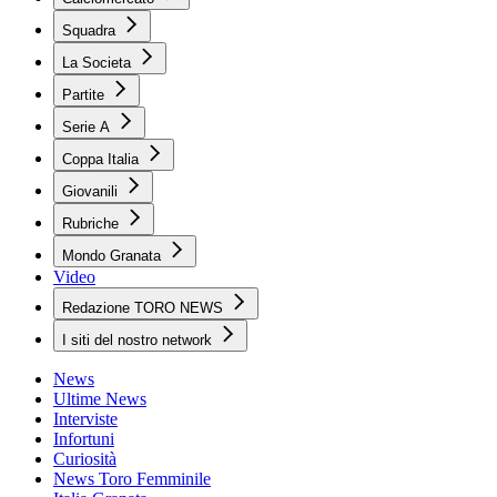
Squadra
La Societa
Partite
Serie A
Coppa Italia
Giovanili
Rubriche
Mondo Granata
Video
Redazione TORO NEWS
I siti del nostro network
News
Ultime News
Interviste
Infortuni
Curiosità
News Toro Femminile