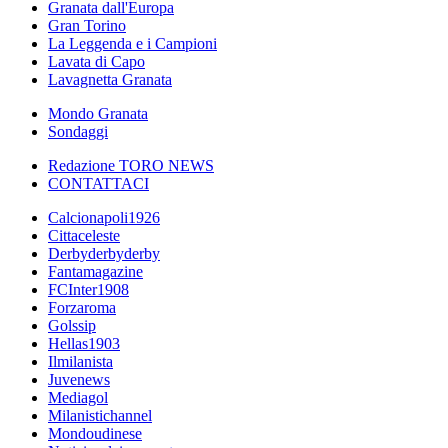
Granata dall'Europa
Gran Torino
La Leggenda e i Campioni
Lavata di Capo
Lavagnetta Granata
Mondo Granata
Sondaggi
Redazione TORO NEWS
CONTATTACI
Calcionapoli1926
Cittaceleste
Derbyderbyderby
Fantamagazine
FCInter1908
Forzaroma
Golssip
Hellas1903
Ilmilanista
Juvenews
Mediagol
Milanistichannel
Mondoudinese