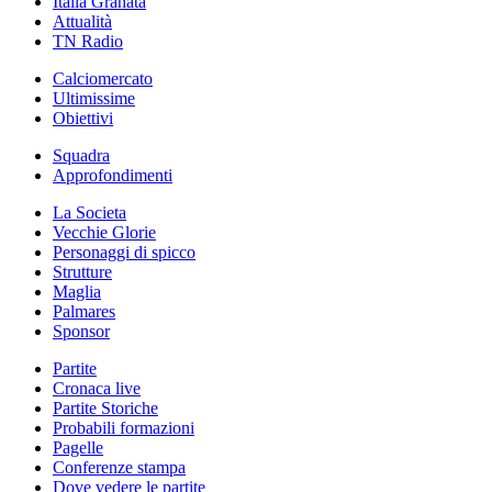
Italia Granata
Attualità
TN Radio
Calciomercato
Ultimissime
Obiettivi
Squadra
Approfondimenti
La Societa
Vecchie Glorie
Personaggi di spicco
Strutture
Maglia
Palmares
Sponsor
Partite
Cronaca live
Partite Storiche
Probabili formazioni
Pagelle
Conferenze stampa
Dove vedere le partite