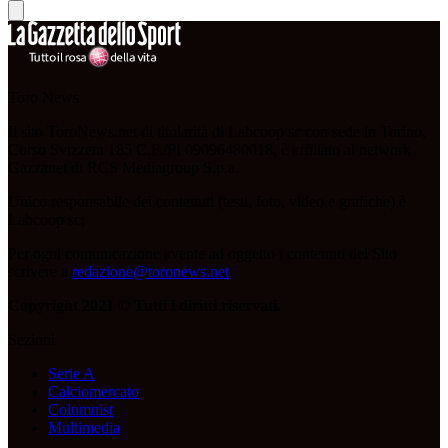
Toro News
Il sito ToroNews.net di titolarità di Labcoop sc con sede in Torino,
Corso Svizzera 185 C.F./PI 09096480018, è affiliato al network
Gazzanet di RCS Mediagroup S.p.a.
Unico responsabile dei contenuti (testi, foto, video e grafiche) è
Labcoop sc;
Per ogni comunicazione avente ad oggetto i contenuti del Sito
scrivere a
redazione@toronews.net
Copyright 2021 © Tutti i diritti riservati.
Sezioni
Serie A
Calciomercato
Columnist
Multimedia