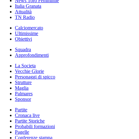
News Toro Femminile
Italia Granata
Attualità
TN Radio
Calciomercato
Ultimissime
Obiettivi
Squadra
Approfondimenti
La Societa
Vecchie Glorie
Personaggi di spicco
Strutture
Maglia
Palmares
Sponsor
Partite
Cronaca live
Partite Storiche
Probabili formazioni
Pagelle
Conferenze stampa