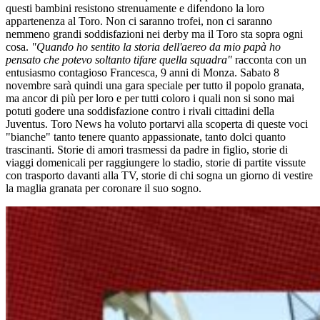
questi bambini resistono strenuamente e difendono la loro
appartenenza al Toro. Non ci saranno trofei, non ci saranno
nemmeno grandi soddisfazioni nei derby ma il Toro sta sopra ogni
cosa.
"Quando ho sentito la storia dell'aereo da mio papà ho
pensato che potevo soltanto tifare quella squadra"
racconta con un
entusiasmo contagioso Francesca, 9 anni di Monza. Sabato 8
novembre sarà quindi una gara speciale per tutto il popolo granata,
ma ancor di più per loro e per tutti coloro i quali non si sono mai
potuti godere una soddisfazione contro i rivali cittadini della
Juventus. Toro News ha voluto portarvi alla scoperta di queste voci
"bianche" tanto tenere quanto appassionate, tanto dolci quanto
trascinanti. Storie di amori trasmessi da padre in figlio, storie di
viaggi domenicali per raggiungere lo stadio, storie di partite vissute
con trasporto davanti alla TV, storie di chi sogna un giorno di vestire
la maglia granata per coronare il suo sogno.