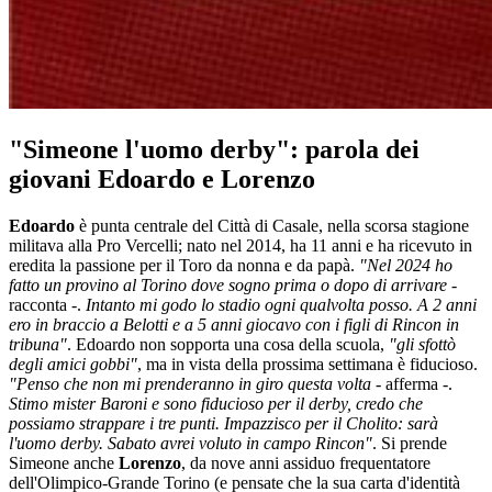
"Simeone l'uomo derby": parola dei
giovani Edoardo e Lorenzo
Edoardo
è punta centrale del Città di Casale, nella scorsa stagione
militava alla Pro Vercelli; nato nel 2014, ha 11 anni e ha ricevuto in
eredita la passione per il Toro da nonna e da papà.
"Nel 2024 ho
fatto un provino al Torino dove sogno prima o dopo di arrivare
-
racconta -.
Intanto mi godo lo stadio ogni qualvolta posso. A 2 anni
ero in braccio a Belotti e a 5 anni giocavo con i figli di Rincon in
tribuna"
. Edoardo non sopporta una cosa della scuola,
"gli sfottò
degli amici gobbi"
, ma in vista della prossima settimana è fiducioso.
"Penso che non mi prenderanno in giro questa volta
- afferma -.
Stimo mister Baroni e sono fiducioso per il derby, credo che
possiamo strappare i tre punti. Impazzisco per il Cholito: sarà
l'uomo derby. Sabato avrei voluto in campo Rincon"
. Si prende
Simeone anche
Lorenzo
, da nove anni assiduo frequentatore
dell'Olimpico-Grande Torino (e pensate che la sua carta d'identità