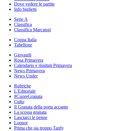
Dove vedere le partite
Info biglietti
Serie A
Classifica
Classifica Marcatori
Coppa Italia
Tabellone
Giovanili
Rosa Primavera
Calendario e risultati Primavera
News Primavera
News Under
Rubriche
L'Editoriale
#CuoreGranata
Culto
Il Granata della porta accanto
La scossa granata
Lasciarci le penne
Loquor
Prima che sia troppo Tardy