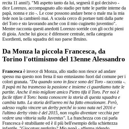
recita 11 anni!). "Mi aspetto tanto da lui, segnerà il gol decisivo -
dice Lorenzo, accompagnato allo stadio per tutte le partite interne da
papà, nonna e zio -. Le cose possono andare bene o male ma la mia
fede non la cambierò mai. A scuola cerco di portare tutti dalla parte
del Toro e sto lavorando anche con il mio cuginetto juventino".
Mentre racconta questi anedotti Lorenzo sorride con gli occhi pieni
di gioia. Anche lui gioca: è difensore centrale, nella categoria
Esordienti, nella squadra del suo paese Bruino.
Da Monza la piccola Francesca, da
Torino l'ottimismo del 13enne Alessandro
Francesca
è invece di Monza, allo stadio non riesce ad andare
spesso ma questo non frena il suo entusiasmo fuori dal comune per i
colori granata.
"Da quando sono in fasce sono del Toro
- racconta -.
Il papà mi ha trasmesso la passione e insieme ci guardiamo tutte le
partite. Anche il mio migliore amico Pietro tifa il Toro. Per noi è
facile tifare il Toro: basta conoscere la storia di questa squadra e
cambia tutto. La storia dell'aereo mi ha fatto emozionare. Però,
adesso voglio vincere un derby perché io sono nata nel 2016 e
l'ultimo derby vinto è del 2015, non voglio diventare vecchia per
vedere una vittoria sulla Juventus"
. La franchezza con cui parla
Francesca è strabiliante ed è il più bell'esempio della schiettezza
infantile.
"Giocatore preferito? Mio papà
- afferma ridendo