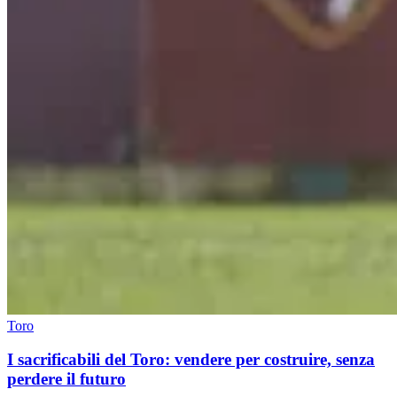
Toro
I sacrificabili del Toro: vendere per costruire, senza
perdere il futuro