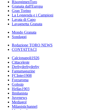
RisorgimenToro
Granata dall'Europa
Gran Torino
La Leggenda e i Campioni
Lavata di Capo
Lavagnetta Granata
Mondo Granata
Sondaggi
Redazione TORO NEWS
CONTATTACI
Calcionapoli1926
Cittaceleste
Derbyderbyderby
Fantamagazine
FCInter1908
Forzaroma
Golssip
Hellas1903
Ilmilanista
Juvenews
Mediagol
Milanistichannel