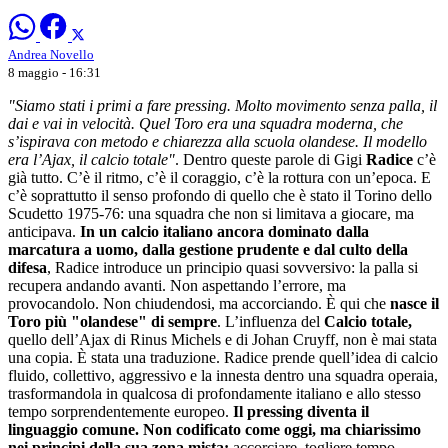
Andrea Novello
8 maggio - 16:31
"Siamo stati i primi a fare pressing. Molto movimento senza palla, il
dai e vai in velocità. Quel Toro era una squadra moderna, che
s’ispirava con metodo e chiarezza alla scuola olandese. Il modello
era l’Ajax, il calcio totale"
. Dentro queste parole di Gigi
Radice
c’è
già tutto. C’è il ritmo, c’è il coraggio, c’è la rottura con un’epoca. E
c’è soprattutto il senso profondo di quello che è stato il
Torino
dello
Scudetto 1975-76: una squadra che non si limitava a giocare, ma
anticipava.
In un calcio italiano ancora dominato dalla
marcatura a uomo, dalla gestione prudente e dal culto della
difesa
, Radice introduce un principio quasi sovversivo: la palla si
recupera andando avanti. Non aspettando l’errore, ma
provocandolo. Non chiudendosi, ma accorciando. È qui che
nasce il
Toro più "olandese" di sempre
. L’influenza del
Calcio totale
,
quello dell’
Ajax
di
Rinus Michels
e di
Johan Cruyff
, non è mai stata
una copia. È stata una traduzione. Radice prende quell’idea di calcio
fluido, collettivo, aggressivo e la innesta dentro una squadra operaia,
trasformandola in qualcosa di profondamente italiano e allo stesso
tempo sorprendentemente europeo.
Il pressing diventa il
linguaggio comune. Non codificato come oggi, ma chiarissimo
nei principi della sua zona mista:
accorciare, togliere tempo,