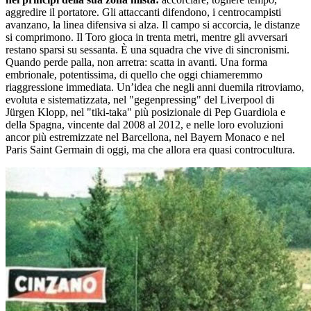
aggredire il portatore. Gli attaccanti difendono, i centrocampisti
avanzano, la linea difensiva si alza. Il campo si accorcia, le distanze
si comprimono. Il Toro gioca in trenta metri, mentre gli avversari
restano sparsi su sessanta. È una squadra che vive di sincronismi.
Quando perde palla, non arretra: scatta in avanti. Una forma
embrionale, potentissima, di quello che oggi chiameremmo
riaggressione immediata. Un’idea che negli anni duemila ritroviamo,
evoluta e sistematizzata, nel "gegenpressing" del Liverpool di
Jürgen Klopp, nel "tiki-taka" più posizionale di
Pep Guardiola e
della Spagna, vincente dal 2008 al 2012, e nelle loro evoluzioni
ancor più estremizzate nel Barcellona, nel Bayern Monaco e nel
Paris Saint Germain di oggi
, ma che allora era quasi controcultura.