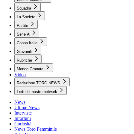
Squadra
La Societa
Partite
Serie A
Coppa Italia
Giovanili
Rubriche
Mondo Granata
Video
Redazione TORO NEWS
I siti del nostro network
News
Ultime News
Interviste
Infortuni
Curiosità
News Toro Femminile