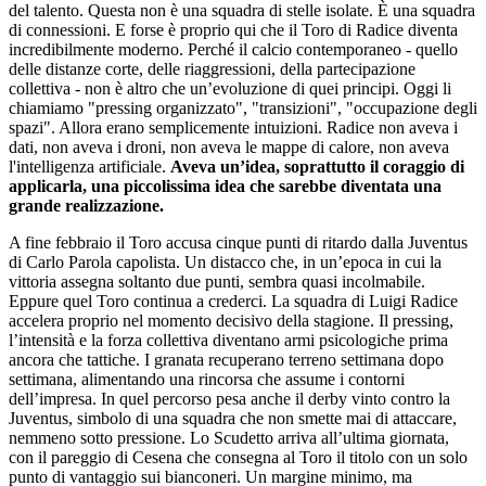
del talento. Questa non è una squadra di stelle isolate. È una squadra
di connessioni. E forse è proprio qui che il Toro di Radice diventa
incredibilmente moderno. Perché il calcio contemporaneo - quello
delle distanze corte, delle riaggressioni, della partecipazione
collettiva - non è altro che un’evoluzione di quei principi. Oggi li
chiamiamo "pressing organizzato", "transizioni", "occupazione degli
spazi". Allora erano semplicemente intuizioni. Radice non aveva i
dati, non aveva i droni, non aveva le mappe di calore, non aveva
l'intelligenza artificiale.
Aveva un’idea, soprattutto il coraggio di
applicarla, una piccolissima idea che sarebbe diventata una
grande realizzazione.
A fine febbraio il
Toro
accusa cinque punti di ritardo dalla
Juventus
di Carlo Parola
capolista. Un distacco che, in un’epoca in cui la
vittoria assegna soltanto due punti, sembra quasi incolmabile.
Eppure quel Toro continua a crederci. La squadra di
Luigi Radice
accelera proprio nel momento decisivo della stagione. Il pressing,
l’intensità e la forza collettiva diventano armi psicologiche prima
ancora che tattiche. I granata recuperano terreno settimana dopo
settimana, alimentando una rincorsa che assume i contorni
dell’impresa. In quel percorso pesa anche il derby vinto contro la
Juventus, simbolo di una squadra che non smette mai di attaccare,
nemmeno sotto pressione. Lo Scudetto arriva all’ultima giornata,
con il pareggio di Cesena che consegna al Toro il titolo con un solo
punto di vantaggio sui bianconeri. Un margine minimo, ma