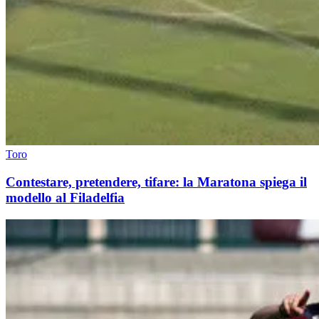
Toro
Contestare, pretendere, tifare: la Maratona spiega il
modello al Filadelfia