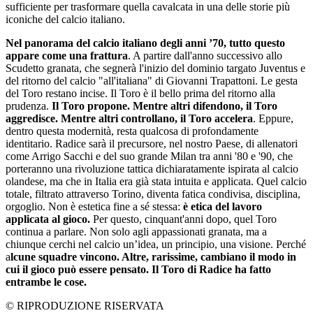
sufficiente per trasformare quella cavalcata in una delle storie più
iconiche del calcio italiano.
Nel panorama del calcio italiano degli anni ’70, tutto questo
appare come una frattura
. A partire dall'anno successivo allo
Scudetto granata, che segnerà l'inizio del dominio targato Juventus e
del ritorno del calcio "all'italiana" di Giovanni Trapattoni. Le gesta
del Toro restano incise. Il Toro è il bello prima del ritorno alla
prudenza.
Il Toro propone. Mentre altri difendono, il Toro
aggredisce. Mentre altri controllano, il Toro accelera
. Eppure,
dentro questa modernità, resta qualcosa di profondamente
identitario. Radice sarà il precursore, nel nostro Paese, di allenatori
come
Arrigo Sacchi
e del suo grande
Milan
tra anni '80 e '90, che
porteranno una rivoluzione tattica dichiaratamente ispirata al calcio
olandese, ma che in Italia era già stata intuita e applicata. Quel calcio
totale, filtrato attraverso Torino, diventa fatica condivisa, disciplina,
orgoglio. Non è estetica fine a sé stessa:
è
etica del lavoro
applicata al gioco.
Per questo, cinquant'anni dopo, quel Toro
continua a parlare. Non solo agli appassionati granata, ma a
chiunque cerchi nel calcio un’idea, un principio, una visione. Perché
a
lcune squadre vincono. Altre, rarissime, cambiano il modo in
cui il gioco può essere pensato. Il Toro di Radice ha fatto
entrambe le cose.
© RIPRODUZIONE RISERVATA