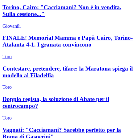
Torino, Cairo: "Cacciamani? Non è in vendita.
Sulla cessione..."
Giovanili
FINALE! Memorial Mamma e Papà Cairo, Torino-
Atalanta 4-1. I granata convincono
Toro
Contestare, pretendere, tifare: la Maratona spiega il
modello al Filadelfia
Toro
Doppio regista, la soluzione di Abate per il
centrocampo?
Toro
Vagnati: "Cacciamani? Sarebbe perfetto per la
Roma di Gasperini"