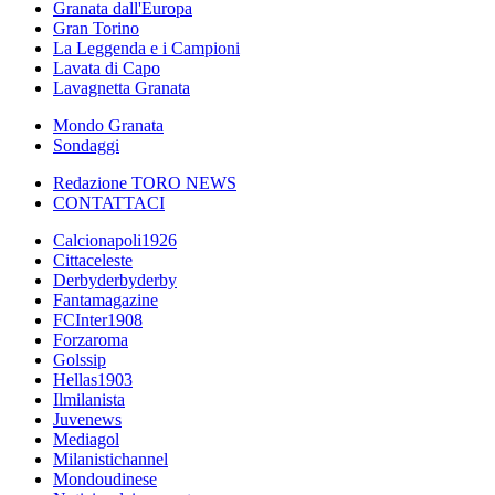
Granata dall'Europa
Gran Torino
La Leggenda e i Campioni
Lavata di Capo
Lavagnetta Granata
Mondo Granata
Sondaggi
Redazione TORO NEWS
CONTATTACI
Calcionapoli1926
Cittaceleste
Derbyderbyderby
Fantamagazine
FCInter1908
Forzaroma
Golssip
Hellas1903
Ilmilanista
Juvenews
Mediagol
Milanistichannel
Mondoudinese