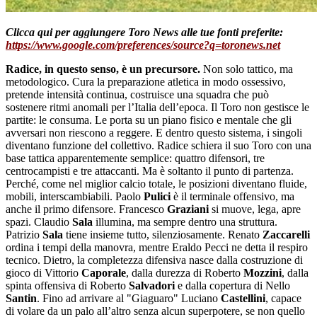
Clicca qui per aggiungere Toro News alle tue fonti preferite:
https://www.google.com/preferences/source?q=toronews.net
Radice, in questo senso, è un precursore.
Non solo tattico, ma
metodologico. Cura la preparazione atletica in modo ossessivo,
pretende intensità continua, costruisce una squadra che può
sostenere ritmi anomali per l’Italia dell’epoca. Il Toro non gestisce le
partite: le consuma. Le porta su un piano fisico e mentale che gli
avversari non riescono a reggere. E dentro questo sistema, i singoli
diventano funzione del collettivo.
Radice
schiera il suo
Toro
con una
base tattica apparentemente semplice: quattro difensori, tre
centrocampisti e tre attaccanti. Ma è soltanto il punto di partenza.
Perché, come nel miglior c
alcio totale
, le posizioni diventano fluide,
mobili, interscambiabili.
Paolo
Pulici
è il terminale offensivo, ma
anche il primo difensore.
Francesco
Graziani
si muove, lega, apre
spazi.
Claudio
Sala
illumina, ma sempre dentro una struttura.
Patrizio
Sala
tiene insieme tutto, silenziosamente.
Renato
Zaccarelli
ordina i tempi della manovra, mentre
Eraldo Pecci
ne detta il respiro
tecnico. Dietro, la completezza difensiva nasce dalla costruzione di
gioco di
Vittorio
Caporale
, dalla durezza di
Roberto
Mozzini
, dalla
spinta offensiva di
Roberto
Salvadori
e dalla copertura di
Nello
Santin
. Fino ad arrivare al "Giaguaro"
Luciano
Castellini
, capace
di volare da un palo all’altro senza alcun superpotere, se non quello