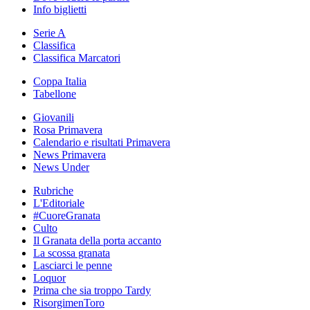
Info biglietti
Serie A
Classifica
Classifica Marcatori
Coppa Italia
Tabellone
Giovanili
Rosa Primavera
Calendario e risultati Primavera
News Primavera
News Under
Rubriche
L'Editoriale
#CuoreGranata
Culto
Il Granata della porta accanto
La scossa granata
Lasciarci le penne
Loquor
Prima che sia troppo Tardy
RisorgimenToro