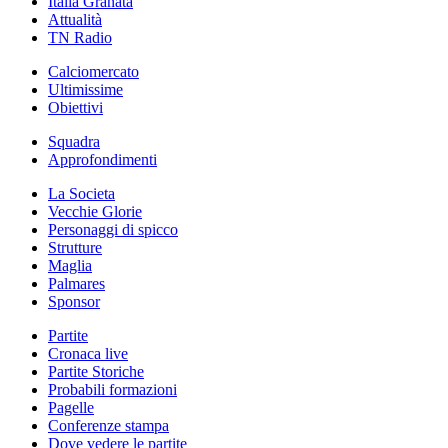
Italia Granata
Attualità
TN Radio
Calciomercato
Ultimissime
Obiettivi
Squadra
Approfondimenti
La Societa
Vecchie Glorie
Personaggi di spicco
Strutture
Maglia
Palmares
Sponsor
Partite
Cronaca live
Partite Storiche
Probabili formazioni
Pagelle
Conferenze stampa
Dove vedere le partite