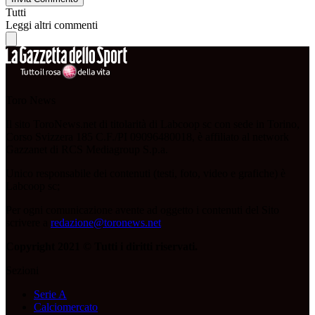
Tutti
Leggi altri commenti
Toro News
Il sito ToroNews.net di titolarità di Labcoop sc con sede in Torino,
Corso Svizzera 185 C.F./PI 09096480018, è affiliato al network
Gazzanet di RCS Mediagroup S.p.a.
Unico responsabile dei contenuti (testi, foto, video e grafiche) è
Labcoop sc;
Per ogni comunicazione avente ad oggetto i contenuti del Sito
scrivere a
redazione@toronews.net
Copyright 2021 © Tutti i diritti riservati.
Sezioni
Serie A
Calciomercato