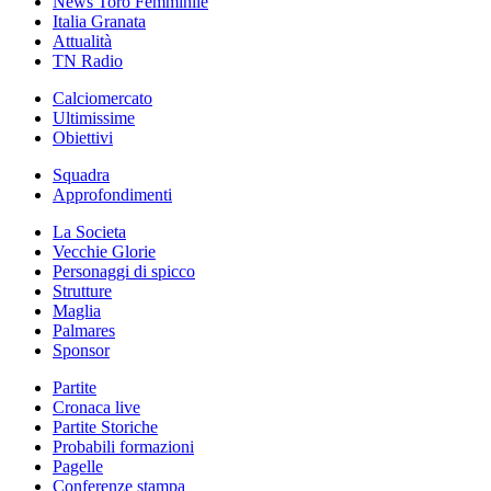
News Toro Femminile
Italia Granata
Attualità
TN Radio
Calciomercato
Ultimissime
Obiettivi
Squadra
Approfondimenti
La Societa
Vecchie Glorie
Personaggi di spicco
Strutture
Maglia
Palmares
Sponsor
Partite
Cronaca live
Partite Storiche
Probabili formazioni
Pagelle
Conferenze stampa