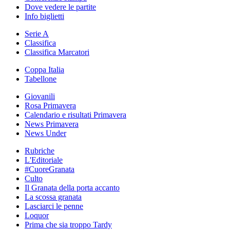
Dove vedere le partite
Info biglietti
Serie A
Classifica
Classifica Marcatori
Coppa Italia
Tabellone
Giovanili
Rosa Primavera
Calendario e risultati Primavera
News Primavera
News Under
Rubriche
L'Editoriale
#CuoreGranata
Culto
Il Granata della porta accanto
La scossa granata
Lasciarci le penne
Loquor
Prima che sia troppo Tardy