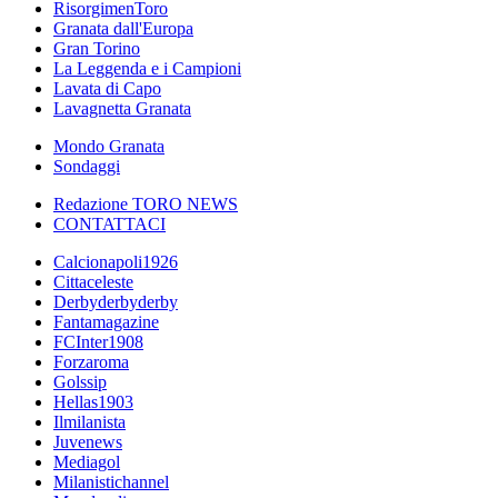
RisorgimenToro
Granata dall'Europa
Gran Torino
La Leggenda e i Campioni
Lavata di Capo
Lavagnetta Granata
Mondo Granata
Sondaggi
Redazione TORO NEWS
CONTATTACI
Calcionapoli1926
Cittaceleste
Derbyderbyderby
Fantamagazine
FCInter1908
Forzaroma
Golssip
Hellas1903
Ilmilanista
Juvenews
Mediagol
Milanistichannel