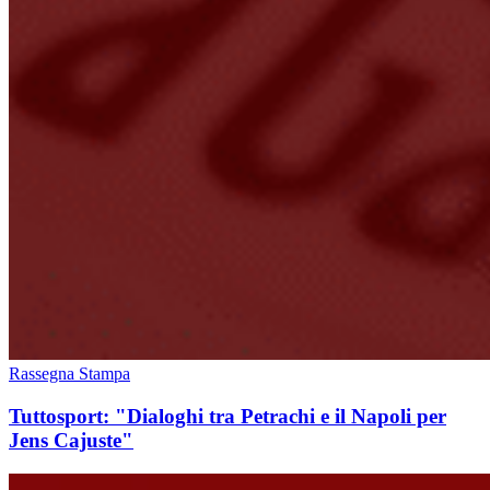
Rassegna Stampa
Tuttosport: "Dialoghi tra Petrachi e il Napoli per
Jens Cajuste"