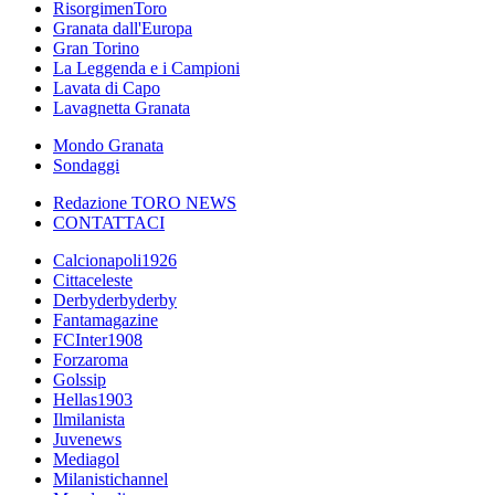
RisorgimenToro
Granata dall'Europa
Gran Torino
La Leggenda e i Campioni
Lavata di Capo
Lavagnetta Granata
Mondo Granata
Sondaggi
Redazione TORO NEWS
CONTATTACI
Calcionapoli1926
Cittaceleste
Derbyderbyderby
Fantamagazine
FCInter1908
Forzaroma
Golssip
Hellas1903
Ilmilanista
Juvenews
Mediagol
Milanistichannel