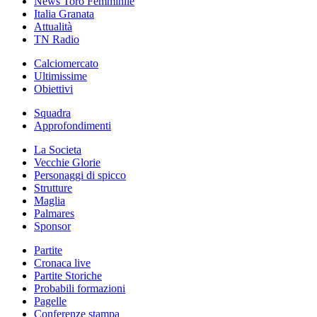
News Toro Femminile
Italia Granata
Attualità
TN Radio
Calciomercato
Ultimissime
Obiettivi
Squadra
Approfondimenti
La Societa
Vecchie Glorie
Personaggi di spicco
Strutture
Maglia
Palmares
Sponsor
Partite
Cronaca live
Partite Storiche
Probabili formazioni
Pagelle
Conferenze stampa