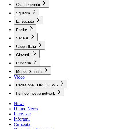
Calciomercato
Squadra
La Societa
Partite
Serie A
Coppa Italia
Giovanili
Rubriche
Mondo Granata
Video
Redazione TORO NEWS
I siti del nostro network
News
Ultime News
Interviste
Infortuni
Curiosità