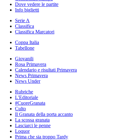
Dove vedere le partite
Info biglietti
Serie A
Classifica
Classifica Marcatori
Coppa Italia
Tabellone
Giovanili
Rosa Primavera
Calendario e risultati Primavera
News Primavera
News Under
Rubriche
L'Editoriale
#CuoreGranata
Culto
Il Granata della porta accanto
La scossa granata
Lasciarci le penne
Loquor
Prima che sia troppo Tardy