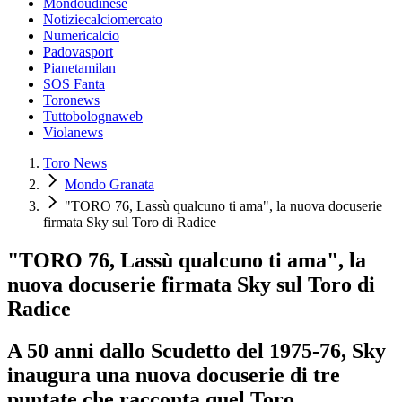
Mondoudinese
Notiziecalciomercato
Numericalcio
Padovasport
Pianetamilan
SOS Fanta
Toronews
Tuttobolognaweb
Violanews
Toro News
Mondo Granata
"TORO 76, Lassù qualcuno ti ama", la nuova docuserie
firmata Sky sul Toro di Radice
"TORO 76, Lassù qualcuno ti ama", la
nuova docuserie firmata Sky sul Toro di
Radice
A 50 anni dallo Scudetto del 1975-76, Sky
inaugura una nuova docuserie di tre
puntate che racconta quel Toro