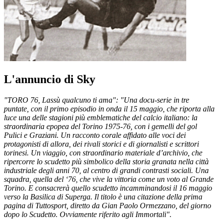
L'annuncio di Sky
"TORO 76, Lassù qualcuno ti ama": "Una docu-serie in tre
puntate, con il primo episodio in onda il 15 maggio, che riporta alla
luce una delle stagioni più emblematiche del calcio italiano: la
straordinaria epopea del Torino 1975-76, con i gemelli del gol
Pulici e Graziani. Un racconto corale affidato alle voci dei
protagonisti di allora, dei rivali storici e di giornalisti e scrittori
torinesi. Un viaggio, con straordinario materiale d’archivio, che
ripercorre lo scudetto più simbolico della storia granata nella città
industriale degli anni 70, al centro di grandi contrasti sociali. Una
squadra, quella del ‘76, che vive la vittoria come un voto al Grande
Torino. E consacrerà quello scudetto incamminandosi il 16 maggio
verso la Basilica di Superga. Il titolo è una citazione della prima
pagina di Tuttosport, diretto da Gian Paolo Ormezzano, del giorno
dopo lo Scudetto. Ovviamente riferito agli Immortali".