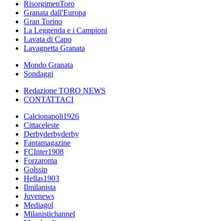
RisorgimenToro
Granata dall'Europa
Gran Torino
La Leggenda e i Campioni
Lavata di Capo
Lavagnetta Granata
Mondo Granata
Sondaggi
Redazione TORO NEWS
CONTATTACI
Calcionapoli1926
Cittaceleste
Derbyderbyderby
Fantamagazine
FCInter1908
Forzaroma
Golssip
Hellas1903
Ilmilanista
Juvenews
Mediagol
Milanistichannel