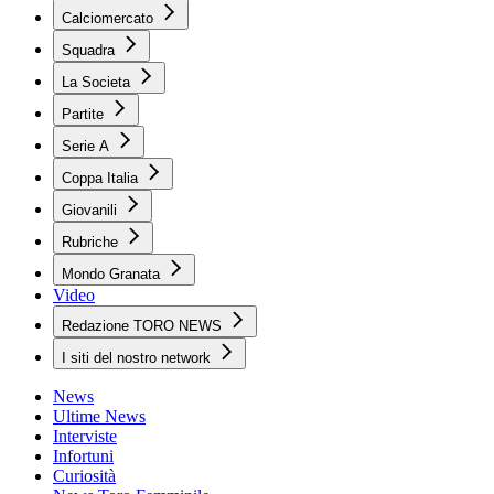
Calciomercato
Squadra
La Societa
Partite
Serie A
Coppa Italia
Giovanili
Rubriche
Mondo Granata
Video
Redazione TORO NEWS
I siti del nostro network
News
Ultime News
Interviste
Infortuni
Curiosità