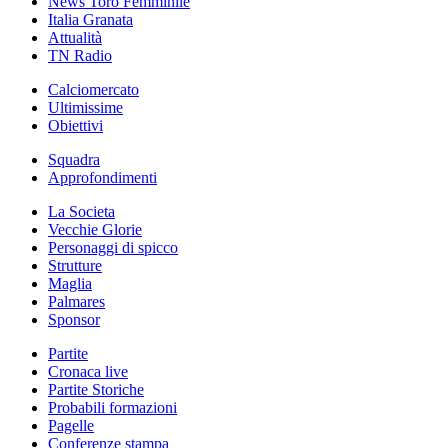
News Toro Femminile
Italia Granata
Attualità
TN Radio
Calciomercato
Ultimissime
Obiettivi
Squadra
Approfondimenti
La Societa
Vecchie Glorie
Personaggi di spicco
Strutture
Maglia
Palmares
Sponsor
Partite
Cronaca live
Partite Storiche
Probabili formazioni
Pagelle
Conferenze stampa