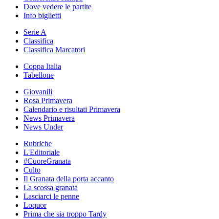
Dove vedere le partite
Info biglietti
Serie A
Classifica
Classifica Marcatori
Coppa Italia
Tabellone
Giovanili
Rosa Primavera
Calendario e risultati Primavera
News Primavera
News Under
Rubriche
L'Editoriale
#CuoreGranata
Culto
Il Granata della porta accanto
La scossa granata
Lasciarci le penne
Loquor
Prima che sia troppo Tardy