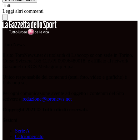
Tutti
Leggi altri commenti
Toro News
Il sito ToroNews.net di titolarità di Labcoop sc con sede in Torino,
Corso Svizzera 185 C.F./PI 09096480018, è affiliato al network
Gazzanet di RCS Mediagroup S.p.a.
Unico responsabile dei contenuti (testi, foto, video e grafiche) è
Labcoop sc;
Per ogni comunicazione avente ad oggetto i contenuti del Sito
scrivere a
redazione@toronews.net
Copyright 2021 © Tutti i diritti riservati.
Sezioni
Serie A
Calciomercato