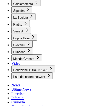
Calciomercato
Squadra
La Societa
Partite
Serie A
Coppa Italia
Giovanili
Rubriche
Mondo Granata
Video
Redazione TORO NEWS
I siti del nostro network
News
Ultime News
Interviste
Infortuni
Curiosità