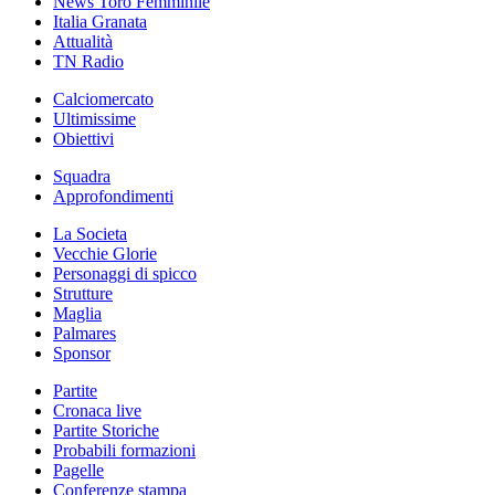
News Toro Femminile
Italia Granata
Attualità
TN Radio
Calciomercato
Ultimissime
Obiettivi
Squadra
Approfondimenti
La Societa
Vecchie Glorie
Personaggi di spicco
Strutture
Maglia
Palmares
Sponsor
Partite
Cronaca live
Partite Storiche
Probabili formazioni
Pagelle
Conferenze stampa