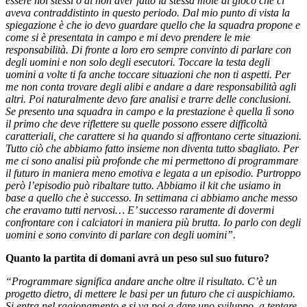
essere noi stessi o di non aver fatto la stessa mole di gioco che ci
aveva contraddistinto in questo periodo. Dal mio punto di vista la
spiegazione è che io devo guardare quello che la squadra propone e
come si è presentata in campo e mi devo prendere le mie
responsabilità. Di fronte a loro ero sempre convinto di parlare con
degli uomini e non solo degli esecutori. Toccare la testa degli
uomini a volte ti fa anche toccare situazioni che non ti aspetti. Per
me non conta trovare degli alibi e andare a dare responsabilità agli
altri. Poi naturalmente devo fare analisi e trarre delle conclusioni.
Se presento una squadra in campo e la prestazione è quella lì sono
il primo che deve riflettere su quelle possono essere difficoltà
caratteriali, che carattere si ha quando si affrontano certe situazioni.
Tutto ciò che abbiamo fatto insieme non diventa tutto sbagliato. Per
me ci sono analisi più profonde che mi permettono di programmare
il futuro in maniera meno emotiva e legata a un episodio. Purtroppo
però l’episodio può ribaltare tutto. Abbiamo il kit che usiamo in
base a quello che è successo. In settimana ci abbiamo anche messo
che eravamo tutti nervosi… E’ successo raramente di dovermi
confrontare con i calciatori in maniera più brutta. Io parlo con degli
uomini e sono convinto di parlare con degli uomini”.
Quanto la partita di domani avrà un peso sul suo futuro?
“Programmare significa andare anche oltre il risultato. C’è un
progetto dietro, di mettere le basi per un futuro che ci auspichiamo.
Si entra nel ragionamento e si va poi a dare uno sviluppo, a tentare