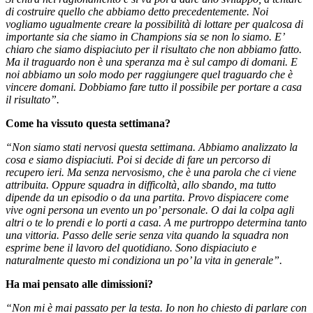
di costruire quello che abbiamo detto precedentemente. Noi
vogliamo ugualmente creare la possibilità di lottare per qualcosa di
importante sia che siamo in Champions sia se non lo siamo. E’
chiaro che siamo dispiaciuto per il risultato che non abbiamo fatto.
Ma il traguardo non è una speranza ma è sul campo di domani. E
noi abbiamo un solo modo per raggiungere quel traguardo che è
vincere domani. Dobbiamo fare tutto il possibile per portare a casa
il risultato”.
Come ha vissuto questa settimana?
“Non siamo stati nervosi questa settimana. Abbiamo analizzato la
cosa e siamo dispiaciuti. Poi si decide di fare un percorso di
recupero ieri. Ma senza nervosismo, che è una parola che ci viene
attribuita. Oppure squadra in difficoltà, allo sbando, ma tutto
dipende da un episodio o da una partita. Provo dispiacere come
vive ogni persona un evento un po’ personale. O dai la colpa agli
altri o te lo prendi e lo porti a casa. A me purtroppo determina tanto
una vittoria. Passo delle serie senza vita quando la squadra non
esprime bene il lavoro del quotidiano. Sono dispiaciuto e
naturalmente questo mi condiziona un po’ la vita in generale”.
Ha mai pensato alle dimissioni?
“Non mi è mai passato per la testa. Io non ho chiesto di parlare con