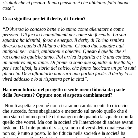
risultati che ci pesano. Il mio pensiero è che abbiamo fatto buone
cose”.
Cosa significa per lei il derby di Torino?
“D’Aversa lo conosco bene e lo stimo come allenatore e come
persona. Gli faccio i complimenti per come sta facendo. La sua
squadra ha identità, forza e energia. Il derby di Torino sembra
diverso da quello di Milano e Roma. Ci sono due squadre agli
antipodi per radici, ambizioni e obiettivi. Questo è quello che si
racconta da qualche anno. Poi arriva la partita e c’è una contesa,
un obiettivo importante. Di fronte ci sono due squadre di livello top
per i suoi tifosi, la storia del calcio, che fanno luccicare un po’ a tutti
gli occhi. Devi affrontarlo non sarà una partita facile. Il derby lo si
vivrà addosso e lo si rispetterà per la città”.
Ha meno fiducia nel progetto o sente meno fiducia da parte
della Juventus? Oppure non si aspetta cambiamenti?
"Non li aspettate perché non ci saranno cambiamenti. Io dico cio'
che succede, forse sbagliando e mettendo sul tavolo quello che è
uno stato d'animo perché ci rimango male quando la squadra non fa
quello che vorrei. Ma con la società c'è l'intenzione di andare avanti
insieme. Dal mio punto di vista, se non mi verrà detto qualcosa che
non so, è tutto a posto. Io ho fiducia nella società e la società ha