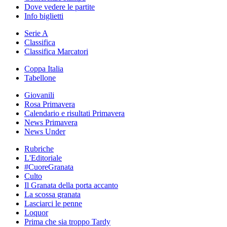
Dove vedere le partite
Info biglietti
Serie A
Classifica
Classifica Marcatori
Coppa Italia
Tabellone
Giovanili
Rosa Primavera
Calendario e risultati Primavera
News Primavera
News Under
Rubriche
L'Editoriale
#CuoreGranata
Culto
Il Granata della porta accanto
La scossa granata
Lasciarci le penne
Loquor
Prima che sia troppo Tardy