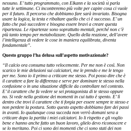
nessuno. E’ tutto programmato, con Elkann e la società si parla
tutte le settimane. Ci incontreremo più volte per capire cosa ci vuole
per il futuro. Il percorso che dobbiamo fare sarà invariato. Bisogna
usare la logica, la testa e ribaltare quello che ci è successo. E’ un
fatto che può succedere e bisogna essere bravi a creare questa
ripartenza. Le ripartenze sono soprattutto mentali, perché non c’è
più tanto tempo per metabolizzare. Quello della reazione, dell’avere
l’intelligenza di vedere le cose in maniera equilibrata, diventa
fondamentale”.
Questo gruppo l’ha delusa sull’aspetto motivazionale?
“Il calcio ora consuma tutto velocemente. Per me non è così. Non
scarico le mie delusioni sui calciatori, me le prendo e me le tengo
per me. Sono io il primo a criticare me stesso. Poi posso dire che è
il carattere a fare la differenza e serve per dominare te stesso nella
confusione o in una situazione difficile da controllare nel contesto.
E’ il carattere che fa vedere se sei protagonista di te stesso oppure
no. Si vede nella gestione dei momenti in cui tutto è spento. E’ lì
dentro che trovi il carattere che ti forgia per essere sempre te stesso e
non perdere la postura. Sotto questo aspetto dobbiamo fare dei passi
in avanti. Io qualunque cosa succeda non verrò domani sera a
criticare dopo la partita i miei calciatori. Io li rispetto e gli voglio
bene e hanno anche fatto un buon lavoro, glielo devo riconoscere e
se lo meritano. Poi ci sono dei momenti che ci sono stati dei non