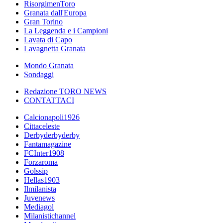
RisorgimenToro
Granata dall'Europa
Gran Torino
La Leggenda e i Campioni
Lavata di Capo
Lavagnetta Granata
Mondo Granata
Sondaggi
Redazione TORO NEWS
CONTATTACI
Calcionapoli1926
Cittaceleste
Derbyderbyderby
Fantamagazine
FCInter1908
Forzaroma
Golssip
Hellas1903
Ilmilanista
Juvenews
Mediagol
Milanistichannel