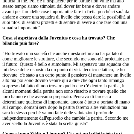
fiducia in me. Poi c'è il dispiacere per le partite non vinte ma allo
stesso tempo siamo stimolati dal dover far bene e dover andare
avanti per fare delle cose importanti e fare in fretta perché ci sarà da
andare a creare una squadra di livello che possa dare la possibilità ai
suoi tifosi di sentirsi protetti e di sentire di avere a che fare con una
squadra importante".
Cosa si aspettava dalla Juventus e cosa ha trovato? Che
bilancio può fare?
"Ho trovato una società che anche questa settimana ha parlato di
come migliorare le strutture, che secondo me sono già proiettate per
il futuro. Questo è bello e stimolante. Mi aspettavo una squadra che
mi desse delle risposte da un punto di vista tecnico e tattico, le ho
ricevute, c'è stato a un certo punto il pensiero di mantenere un livello
alto ma poi sono dovuto venire qui a dire che ogni tanto rimango
sorpreso dal fatto di non trovare quello che c'è dentro la partita, in
alcuni momenti della partita non sono riuscito a trovare quello che
loro hanno e che avevamo preparato. Pensavo di farcela a
determinare qualcosa di importante, ancora è tutto a portata di mano
sul campo, domani sera dopo la partita faremo altre valutazioni ma
sarà lo stesso perché vanno fatte delle valutazioni profonde
indipendentemente dall'episodio che cambia la partita. Secondo me
aver scelto la Juventus è stata la scelta giusta"
Come stanno Yildiz e Thuram? Ci sarà un ballottaggio tra i