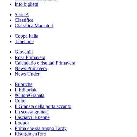
Info biglietti
Serie A
Classifica
Classifica Marcatori
Coppa Italia
Tabellone
Giovanili
Rosa Primavera
Calendario e risultati Primavera
News Primavera
News Under
Rubriche
L'Editoriale
#CuoreGranata
Culto
Il Granata della porta accanto
La scossa granata
Lasciarci le penne
Loquor
Prima che sia troppo Tardy
RisorgimenToro