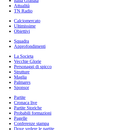
Italia Granata
Attualità
TN Radio
Calciomercato
Ultimissime
Obiettivi
Squadra
Approfondimenti
La Societa
Vecchie Glorie
Personaggi di spicco
Strutture
Maglia
Palmares
Sponsor
Partite
Cronaca live
Partite Storiche
Probabili formazioni
Pagelle
Conferenze stampa
Dove vedere le partite