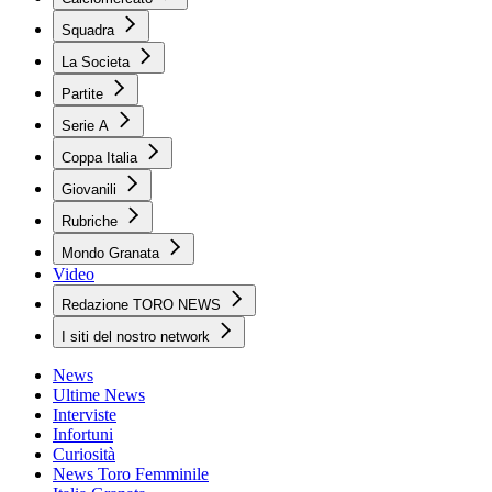
Squadra
La Societa
Partite
Serie A
Coppa Italia
Giovanili
Rubriche
Mondo Granata
Video
Redazione TORO NEWS
I siti del nostro network
News
Ultime News
Interviste
Infortuni
Curiosità
News Toro Femminile