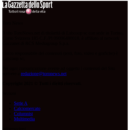
Toro News
Il sito ToroNews.net di titolarità di Labcoop sc con sede in Torino,
Corso Svizzera 185 C.F./PI 09096480018, è affiliato al network
Gazzanet di RCS Mediagroup S.p.a.
Unico responsabile dei contenuti (testi, foto, video e grafiche) è
Labcoop sc;
Per ogni comunicazione avente ad oggetto i contenuti del Sito
scrivere a
redazione@toronews.net
Copyright 2021 © Tutti i diritti riservati.
Sezioni
Serie A
Calciomercato
Columnist
Multimedia
Informazioni