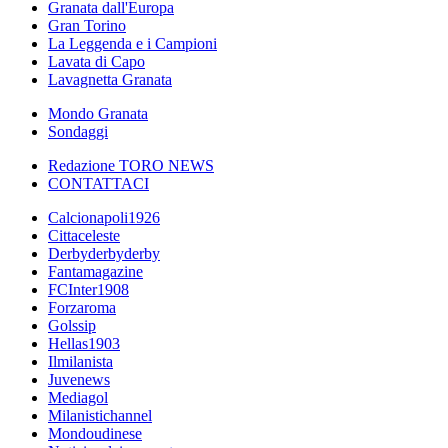
Granata dall'Europa
Gran Torino
La Leggenda e i Campioni
Lavata di Capo
Lavagnetta Granata
Mondo Granata
Sondaggi
Redazione TORO NEWS
CONTATTACI
Calcionapoli1926
Cittaceleste
Derbyderbyderby
Fantamagazine
FCInter1908
Forzaroma
Golssip
Hellas1903
Ilmilanista
Juvenews
Mediagol
Milanistichannel
Mondoudinese