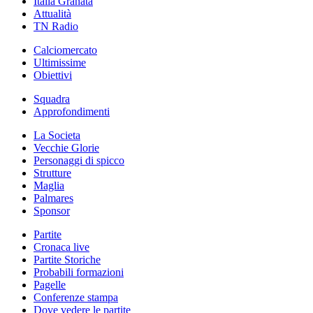
Italia Granata
Attualità
TN Radio
Calciomercato
Ultimissime
Obiettivi
Squadra
Approfondimenti
La Societa
Vecchie Glorie
Personaggi di spicco
Strutture
Maglia
Palmares
Sponsor
Partite
Cronaca live
Partite Storiche
Probabili formazioni
Pagelle
Conferenze stampa
Dove vedere le partite