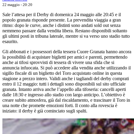
22 maggio - 20:20
Sale l’attesa per il Derby di domenica 24 maggio alle 20:45 e il
popolo granata risponde presente. La prevendita viaggia a gran
ritmo: dopo le curve, anche i distinti sono andati sold out senza
nemmeno passare dalla vendita libera. Restano disponibili soltanto
gli ultimi posti in tribuna laterale, mentre si va verso uno stadio tutto
esaurito.
Gli abbonati e i possessori della tessera Cuore Granata hanno ancora
la possibilità di acquistare biglietti per amici e parenti, permettendo
anche ai tifosi sprovvisti di tessera di vivere una sfida che si
annuncia infuocata. Si può accedere alla vendita anche utilizzando il
sigillo fiscale di un biglietto del Toro acquistato online in questa
stagione a prezzo intero. Validi anche i tagliandi del derby comprati
entro il 12 maggio: tutti i dettagli sono disponibili sul sito ufficiale
granata. Intanto arriva anche l’appello alla tifoseria: cancelli aperti
dalle 18:30 e ingresso allo stadio con largo anticipo. L’obiettivo è
creare subito atmosfera, già dal riscaldamento, e trascinare il Toro in
una notte che promette emozioni forti. Il conto alla rovescia è
iniziato: il derby è già cominciato sugli spalti.