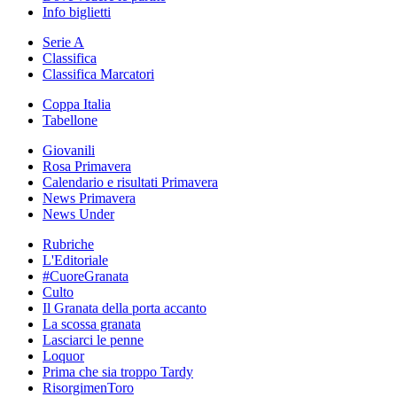
Info biglietti
Serie A
Classifica
Classifica Marcatori
Coppa Italia
Tabellone
Giovanili
Rosa Primavera
Calendario e risultati Primavera
News Primavera
News Under
Rubriche
L'Editoriale
#CuoreGranata
Culto
Il Granata della porta accanto
La scossa granata
Lasciarci le penne
Loquor
Prima che sia troppo Tardy
RisorgimenToro