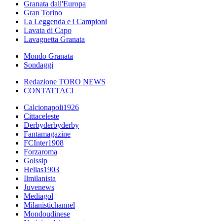
Granata dall'Europa
Gran Torino
La Leggenda e i Campioni
Lavata di Capo
Lavagnetta Granata
Mondo Granata
Sondaggi
Redazione TORO NEWS
CONTATTACI
Calcionapoli1926
Cittaceleste
Derbyderbyderby
Fantamagazine
FCInter1908
Forzaroma
Golssip
Hellas1903
Ilmilanista
Juvenews
Mediagol
Milanistichannel
Mondoudinese