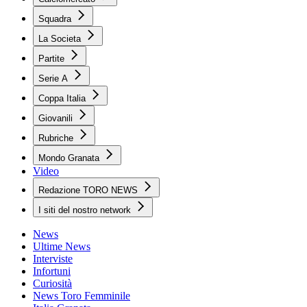
Squadra
La Societa
Partite
Serie A
Coppa Italia
Giovanili
Rubriche
Mondo Granata
Video
Redazione TORO NEWS
I siti del nostro network
News
Ultime News
Interviste
Infortuni
Curiosità
News Toro Femminile