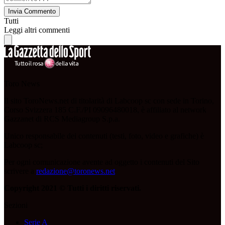
Invia Commento
Tutti
Leggi altri commenti
Toro News
Il sito ToroNews.net di titolarità di Labcoop sc con sede in Torino,
Corso Svizzera 185 C.F./PI 09096480018, è affiliato al network
Gazzanet di RCS Mediagroup S.p.a.
Unico responsabile dei contenuti (testi, foto, video e grafiche) è
Labcoop sc;
Per ogni comunicazione avente ad oggetto i contenuti del Sito
scrivere a
redazione@toronews.net
Copyright 2021 © Tutti i diritti riservati.
Sezioni
Serie A