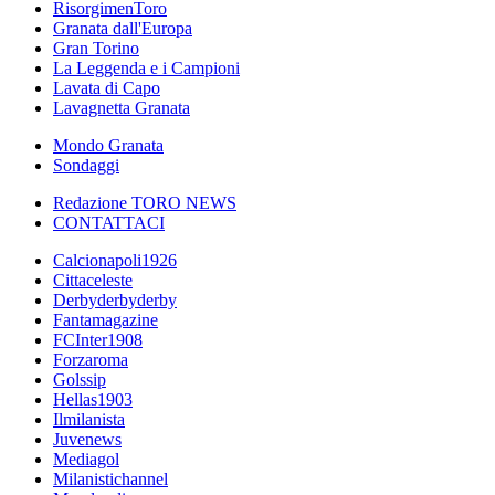
RisorgimenToro
Granata dall'Europa
Gran Torino
La Leggenda e i Campioni
Lavata di Capo
Lavagnetta Granata
Mondo Granata
Sondaggi
Redazione TORO NEWS
CONTATTACI
Calcionapoli1926
Cittaceleste
Derbyderbyderby
Fantamagazine
FCInter1908
Forzaroma
Golssip
Hellas1903
Ilmilanista
Juvenews
Mediagol
Milanistichannel