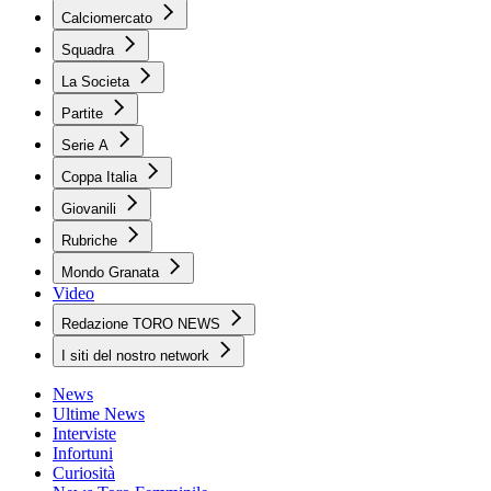
Calciomercato
Squadra
La Societa
Partite
Serie A
Coppa Italia
Giovanili
Rubriche
Mondo Granata
Video
Redazione TORO NEWS
I siti del nostro network
News
Ultime News
Interviste
Infortuni
Curiosità