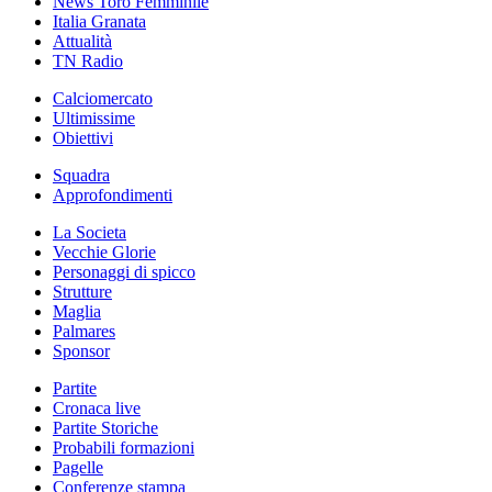
News Toro Femminile
Italia Granata
Attualità
TN Radio
Calciomercato
Ultimissime
Obiettivi
Squadra
Approfondimenti
La Societa
Vecchie Glorie
Personaggi di spicco
Strutture
Maglia
Palmares
Sponsor
Partite
Cronaca live
Partite Storiche
Probabili formazioni
Pagelle
Conferenze stampa