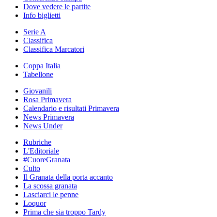
Dove vedere le partite
Info biglietti
Serie A
Classifica
Classifica Marcatori
Coppa Italia
Tabellone
Giovanili
Rosa Primavera
Calendario e risultati Primavera
News Primavera
News Under
Rubriche
L'Editoriale
#CuoreGranata
Culto
Il Granata della porta accanto
La scossa granata
Lasciarci le penne
Loquor
Prima che sia troppo Tardy