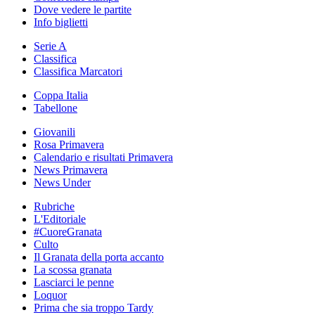
Dove vedere le partite
Info biglietti
Serie A
Classifica
Classifica Marcatori
Coppa Italia
Tabellone
Giovanili
Rosa Primavera
Calendario e risultati Primavera
News Primavera
News Under
Rubriche
L'Editoriale
#CuoreGranata
Culto
Il Granata della porta accanto
La scossa granata
Lasciarci le penne
Loquor
Prima che sia troppo Tardy