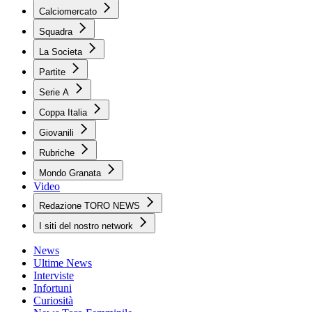
Calciomercato
Squadra
La Societa
Partite
Serie A
Coppa Italia
Giovanili
Rubriche
Mondo Granata
Video
Redazione TORO NEWS
I siti del nostro network
News
Ultime News
Interviste
Infortuni
Curiosità