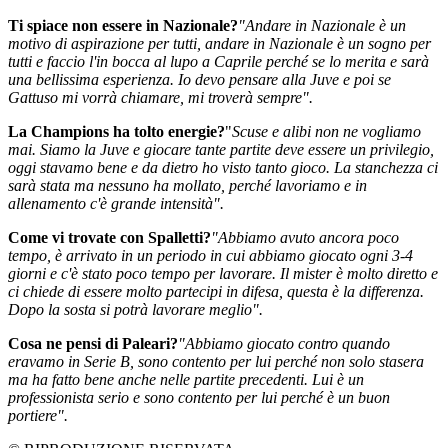
Ti spiace non essere in Nazionale?
"Andare in Nazionale è un
motivo di aspirazione per tutti, andare in Nazionale è un sogno per
tutti e faccio l'in bocca al lupo a Caprile perché se lo merita e sarà
una bellissima esperienza. Io devo pensare alla Juve e poi se
Gattuso mi vorrà chiamare, mi troverà sempre".
La Champions ha tolto energie?
"
Scuse e alibi non ne vogliamo
mai. Siamo la Juve e giocare tante partite deve essere un privilegio,
oggi stavamo bene e da dietro ho visto tanto gioco. La stanchezza ci
sarà stata ma nessuno ha mollato, perché lavoriamo e in
allenamento c'è grande intensità".
Come vi trovate con Spalletti?
"Abbiamo avuto ancora poco
tempo, è arrivato in un periodo in cui abbiamo giocato ogni 3-4
giorni e c'è stato poco tempo per lavorare. Il mister è molto diretto e
ci chiede di essere molto partecipi in difesa, questa è la differenza.
Dopo la sosta si potrà lavorare meglio".
Cosa ne pensi di Paleari?
"Abbiamo giocato contro quando
eravamo in Serie B, sono contento per lui perché non solo stasera
ma ha fatto bene anche nelle partite precedenti. Lui è un
professionista serio e sono contento per lui perché è un buon
portiere".