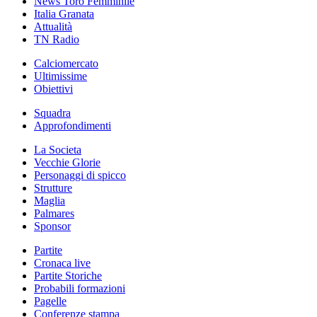
News Toro Femminile
Italia Granata
Attualità
TN Radio
Calciomercato
Ultimissime
Obiettivi
Squadra
Approfondimenti
La Societa
Vecchie Glorie
Personaggi di spicco
Strutture
Maglia
Palmares
Sponsor
Partite
Cronaca live
Partite Storiche
Probabili formazioni
Pagelle
Conferenze stampa