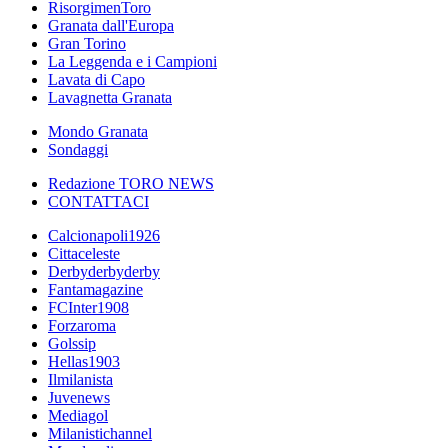
RisorgimenToro
Granata dall'Europa
Gran Torino
La Leggenda e i Campioni
Lavata di Capo
Lavagnetta Granata
Mondo Granata
Sondaggi
Redazione TORO NEWS
CONTATTACI
Calcionapoli1926
Cittaceleste
Derbyderbyderby
Fantamagazine
FCInter1908
Forzaroma
Golssip
Hellas1903
Ilmilanista
Juvenews
Mediagol
Milanistichannel