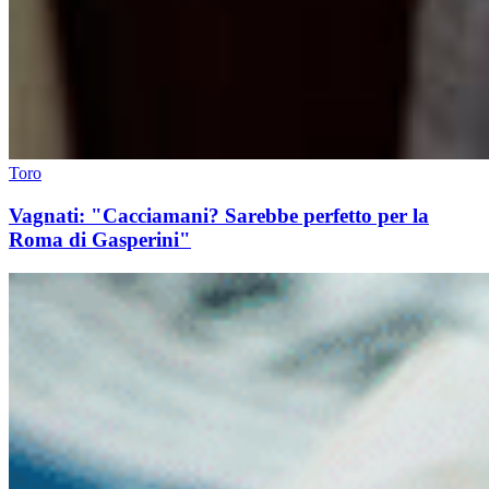
Toro
Vagnati: "Cacciamani? Sarebbe perfetto per la
Roma di Gasperini"