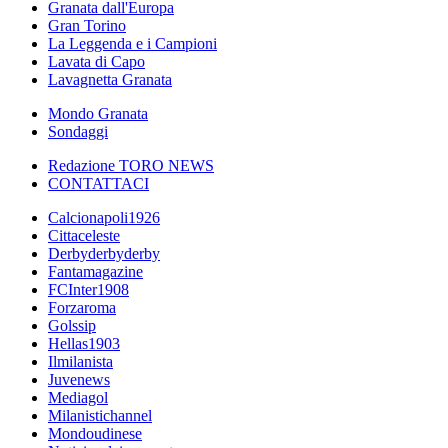
Granata dall'Europa
Gran Torino
La Leggenda e i Campioni
Lavata di Capo
Lavagnetta Granata
Mondo Granata
Sondaggi
Redazione TORO NEWS
CONTATTACI
Calcionapoli1926
Cittaceleste
Derbyderbyderby
Fantamagazine
FCInter1908
Forzaroma
Golssip
Hellas1903
Ilmilanista
Juvenews
Mediagol
Milanistichannel
Mondoudinese