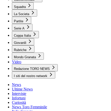
Squadra
La Societa
Partite
Serie A
Coppa Italia
Giovanili
Rubriche
Mondo Granata
Video
Redazione TORO NEWS
I siti del nostro network
News
Ultime News
Interviste
Infortuni
Curiosità
News Toro Femminile