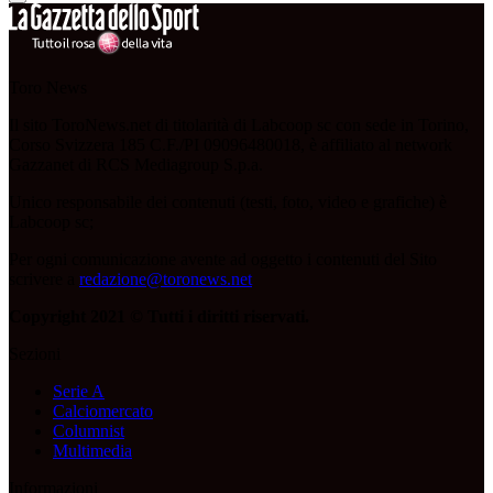
Toro News
Il sito ToroNews.net di titolarità di Labcoop sc con sede in Torino,
Corso Svizzera 185 C.F./PI 09096480018, è affiliato al network
Gazzanet di RCS Mediagroup S.p.a.
Unico responsabile dei contenuti (testi, foto, video e grafiche) è
Labcoop sc;
Per ogni comunicazione avente ad oggetto i contenuti del Sito
scrivere a
redazione@toronews.net
Copyright 2021 © Tutti i diritti riservati.
Sezioni
Serie A
Calciomercato
Columnist
Multimedia
Informazioni