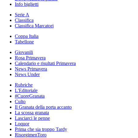
Info biglietti
Serie A
Classifica
Classifica Marcatori
Coppa Italia
Tabellone
Giovanili
Rosa Primavera
Calendario e risultati Primavera
News Primavera
News Under
Rubriche
L'Editoriale
#CuoreGranata
Culto
Il Granata della porta accanto
La scossa granata
Lasciarci le penne
Loquor
Prima che sia troppo Tardy
RisorgimenToro