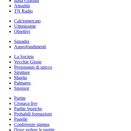
Italia Granata
Attualità
TN Radio
Calciomercato
Ultimissime
Obiettivi
Squadra
Approfondimenti
La Societa
Vecchie Glorie
Personaggi di spicco
Strutture
Maglia
Palmares
Sponsor
Partite
Cronaca live
Partite Storiche
Probabili formazioni
Pagelle
Conferenze stampa
Dove vedere le partite