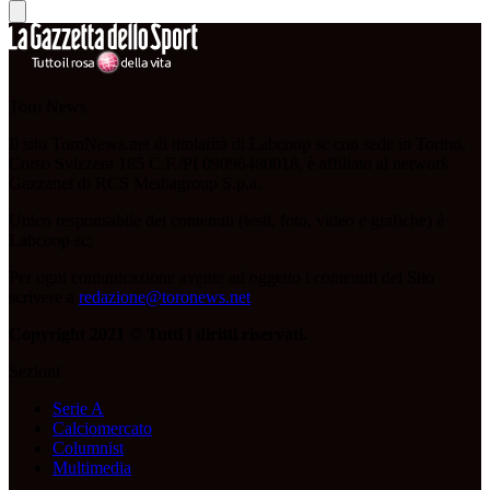
Toro News
Il sito ToroNews.net di titolarità di Labcoop sc con sede in Torino,
Corso Svizzera 185 C.F./PI 09096480018, è affiliato al network
Gazzanet di RCS Mediagroup S.p.a.
Unico responsabile dei contenuti (testi, foto, video e grafiche) è
Labcoop sc;
Per ogni comunicazione avente ad oggetto i contenuti del Sito
scrivere a
redazione@toronews.net
Copyright 2021 © Tutti i diritti riservati.
Sezioni
Serie A
Calciomercato
Columnist
Multimedia