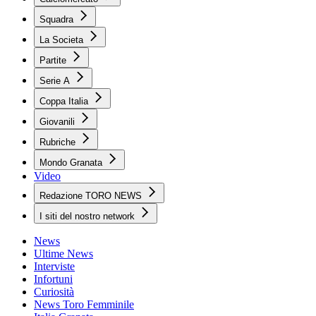
Squadra
La Societa
Partite
Serie A
Coppa Italia
Giovanili
Rubriche
Mondo Granata
Video
Redazione TORO NEWS
I siti del nostro network
News
Ultime News
Interviste
Infortuni
Curiosità
News Toro Femminile