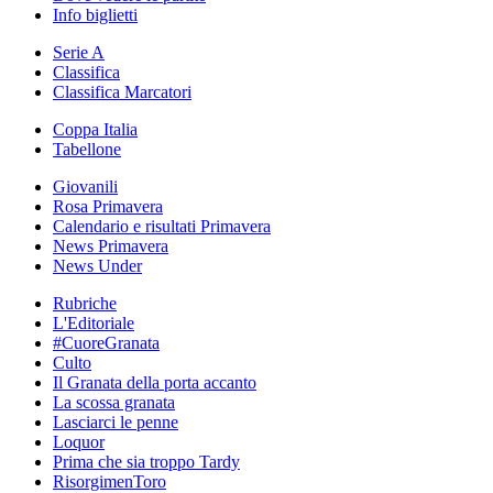
Info biglietti
Serie A
Classifica
Classifica Marcatori
Coppa Italia
Tabellone
Giovanili
Rosa Primavera
Calendario e risultati Primavera
News Primavera
News Under
Rubriche
L'Editoriale
#CuoreGranata
Culto
Il Granata della porta accanto
La scossa granata
Lasciarci le penne
Loquor
Prima che sia troppo Tardy
RisorgimenToro