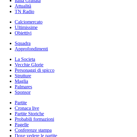
Italia Granata
Attualità
TN Radio
Calciomercato
Ultimissime
Obiettivi
Squadra
Approfondimenti
La Societa
Vecchie Glorie
Personaggi di spicco
Strutture
Maglia
Palmares
Sponsor
Partite
Cronaca live
Partite Storiche
Probabili formazioni
Pagelle
Conferenze stampa
Dove vedere le partite