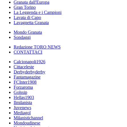
Granata dall'Europa
Gran Torino
La Leggenda e i Campioni
Lavata di Capo
Lavagnetta Granata
Mondo Granata
Sondaggi
Redazione TORO NEWS
CONTATTACI
Calcionapoli1926
Cittaceleste
Derbyderbyderby
Fantamagazine
FCInter1908
Forzaroma
Golssip
Hellas1903
Ilmilanista
Juvenews
Mediagol
Milanistichannel
Mondoudinese