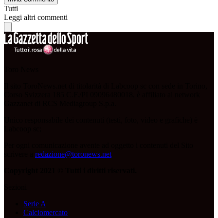
Tutti
Leggi altri commenti
Toro News
Il sito ToroNews.net di titolarità di Labcoop sc con sede in Torino,
Corso Svizzera 185 C.F./PI 09096480018, è affiliato al network
Gazzanet di RCS Mediagroup S.p.a.
Unico responsabile dei contenuti (testi, foto, video e grafiche) è
Labcoop sc;
Per ogni comunicazione avente ad oggetto i contenuti del Sito
scrivere a
redazione@toronews.net
Copyright 2021 © Tutti i diritti riservati.
Sezioni
Serie A
Calciomercato