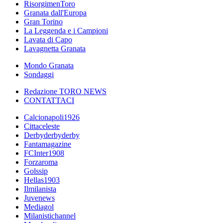
RisorgimenToro
Granata dall'Europa
Gran Torino
La Leggenda e i Campioni
Lavata di Capo
Lavagnetta Granata
Mondo Granata
Sondaggi
Redazione TORO NEWS
CONTATTACI
Calcionapoli1926
Cittaceleste
Derbyderbyderby
Fantamagazine
FCInter1908
Forzaroma
Golssip
Hellas1903
Ilmilanista
Juvenews
Mediagol
Milanistichannel