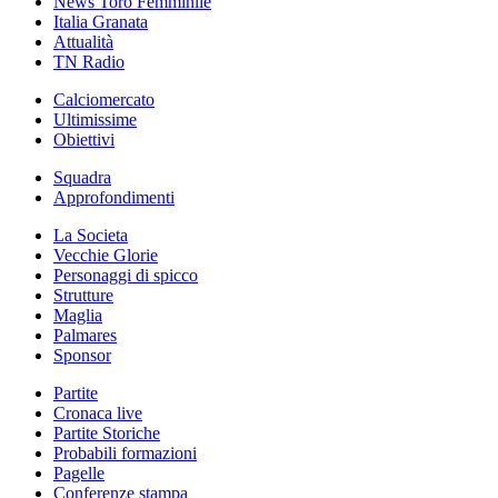
News Toro Femminile
Italia Granata
Attualità
TN Radio
Calciomercato
Ultimissime
Obiettivi
Squadra
Approfondimenti
La Societa
Vecchie Glorie
Personaggi di spicco
Strutture
Maglia
Palmares
Sponsor
Partite
Cronaca live
Partite Storiche
Probabili formazioni
Pagelle
Conferenze stampa