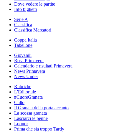
Dove vedere le partite
Info biglietti
Serie A
Classifica
Classifica Marcatori
Coppa Italia
Tabellone
Giovanili
Rosa Primavera
Calendario e risultati Primavera
News Primavera
News Under
Rubriche
L'Editoriale
#CuoreGranata
Culto
Il Granata della porta accanto
La scossa granata
Lasciarci le penne
Loquor
Prima che sia troppo Tardy