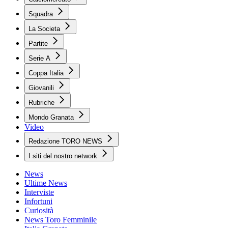
Squadra
La Societa
Partite
Serie A
Coppa Italia
Giovanili
Rubriche
Mondo Granata
Video
Redazione TORO NEWS
I siti del nostro network
News
Ultime News
Interviste
Infortuni
Curiosità
News Toro Femminile