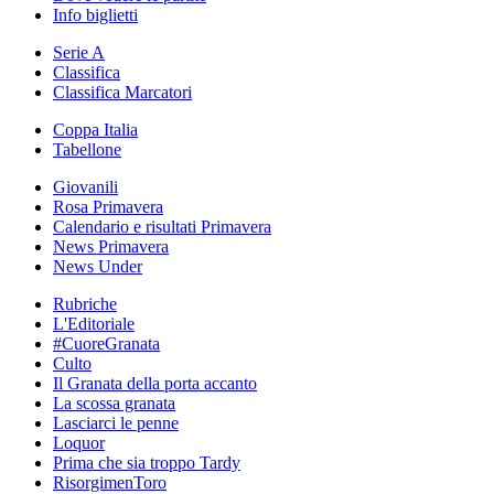
Info biglietti
Serie A
Classifica
Classifica Marcatori
Coppa Italia
Tabellone
Giovanili
Rosa Primavera
Calendario e risultati Primavera
News Primavera
News Under
Rubriche
L'Editoriale
#CuoreGranata
Culto
Il Granata della porta accanto
La scossa granata
Lasciarci le penne
Loquor
Prima che sia troppo Tardy
RisorgimenToro