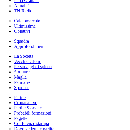
Italia Granata
Attualità
TN Radio
Calciomercato
Ultimissime
Obiettivi
Squadra
Approfondimenti
La Societa
Vecchie Glorie
Personaggi di spicco
Strutture
Maglia
Palmares
Sponsor
Partite
Cronaca live
Partite Storiche
Probabili formazioni
Pagelle
Conferenze stampa
Dove vedere le partite