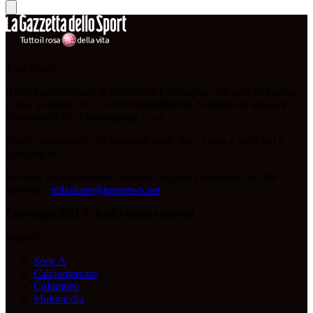
Toro News
Il sito ToroNews.net di titolarità di Labcoop sc con sede in Torino,
Corso Svizzera 185 C.F./PI 09096480018, è affiliato al network
Gazzanet di RCS Mediagroup S.p.a.
Unico responsabile dei contenuti (testi, foto, video e grafiche) è
Labcoop sc;
Per ogni comunicazione avente ad oggetto i contenuti del Sito
scrivere a
redazione@toronews.net
Copyright 2021 © Tutti i diritti riservati.
Sezioni
Serie A
Calciomercato
Columnist
Multimedia