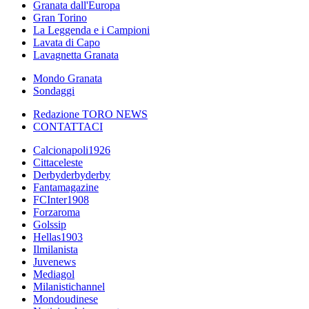
Granata dall'Europa
Gran Torino
La Leggenda e i Campioni
Lavata di Capo
Lavagnetta Granata
Mondo Granata
Sondaggi
Redazione TORO NEWS
CONTATTACI
Calcionapoli1926
Cittaceleste
Derbyderbyderby
Fantamagazine
FCInter1908
Forzaroma
Golssip
Hellas1903
Ilmilanista
Juvenews
Mediagol
Milanistichannel
Mondoudinese