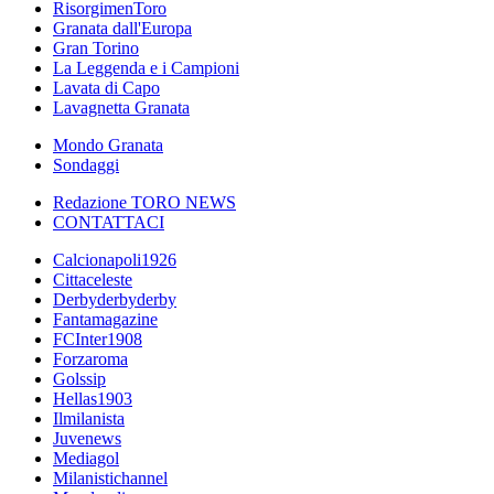
RisorgimenToro
Granata dall'Europa
Gran Torino
La Leggenda e i Campioni
Lavata di Capo
Lavagnetta Granata
Mondo Granata
Sondaggi
Redazione TORO NEWS
CONTATTACI
Calcionapoli1926
Cittaceleste
Derbyderbyderby
Fantamagazine
FCInter1908
Forzaroma
Golssip
Hellas1903
Ilmilanista
Juvenews
Mediagol
Milanistichannel