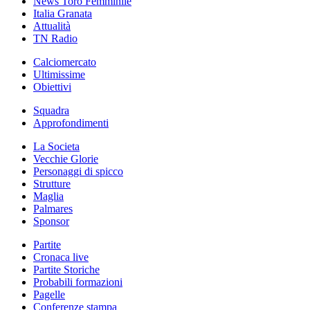
News Toro Femminile
Italia Granata
Attualità
TN Radio
Calciomercato
Ultimissime
Obiettivi
Squadra
Approfondimenti
La Societa
Vecchie Glorie
Personaggi di spicco
Strutture
Maglia
Palmares
Sponsor
Partite
Cronaca live
Partite Storiche
Probabili formazioni
Pagelle
Conferenze stampa