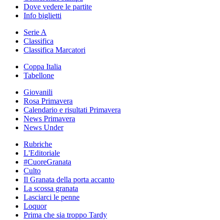
Dove vedere le partite
Info biglietti
Serie A
Classifica
Classifica Marcatori
Coppa Italia
Tabellone
Giovanili
Rosa Primavera
Calendario e risultati Primavera
News Primavera
News Under
Rubriche
L'Editoriale
#CuoreGranata
Culto
Il Granata della porta accanto
La scossa granata
Lasciarci le penne
Loquor
Prima che sia troppo Tardy