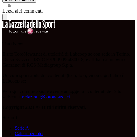
Tutti
Leggi altri commenti
Toro News
Il sito ToroNews.net di titolarità di Labcoop sc con sede in Torino,
Corso Svizzera 185 C.F./PI 09096480018, è affiliato al network
Gazzanet di RCS Mediagroup S.p.a.
Unico responsabile dei contenuti (testi, foto, video e grafiche) è
Labcoop sc;
Per ogni comunicazione avente ad oggetto i contenuti del Sito
scrivere a
redazione@toronews.net
Copyright 2021 © Tutti i diritti riservati.
Sezioni
Serie A
Calciomercato