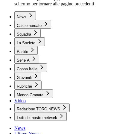
schermo per tornare alle pagine precedenti
News
Calciomercato
Squadra
La Societa
Partite
Serie A
Coppa Italia
Giovanili
Rubriche
Mondo Granata
Video
Redazione TORO NEWS
I siti del nostro network
News
Ultime News