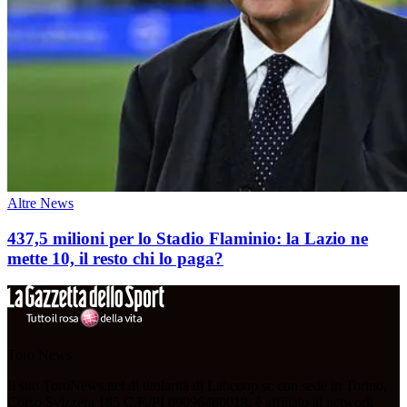
Altre News
437,5 milioni per lo Stadio Flaminio: la Lazio ne
mette 10, il resto chi lo paga?
Toro News
Il sito ToroNews.net di titolarità di Labcoop sc con sede in Torino,
Corso Svizzera 185 C.F./PI 09096480018, è affiliato al network