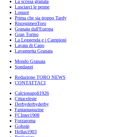
La scossa granata
Lasciarci le penne
Loquor
Prima che sia troppo Tardy
RisorgimenToro
Granata dall'Europa
Gran Torino
La Leggenda e i Campioni
Lavata di Capo
Lavagnetta Granata
Mondo Granata
Sondaggi
Redazione TORO NEWS
CONTATTACI
Calcionapoli1926
Cittaceleste
Derbyderbyderby
Fantamagazine
FCInter1908
Forzaroma
Golssip
Hellas1903