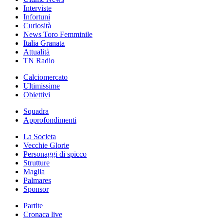
Interviste
Infortuni
Curiosità
News Toro Femminile
Italia Granata
Attualità
TN Radio
Calciomercato
Ultimissime
Obiettivi
Squadra
Approfondimenti
La Societa
Vecchie Glorie
Personaggi di spicco
Strutture
Maglia
Palmares
Sponsor
Partite
Cronaca live