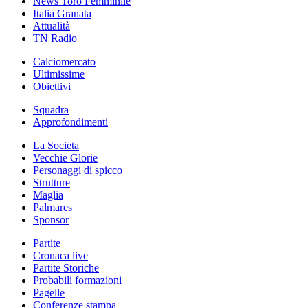
News Toro Femminile
Italia Granata
Attualità
TN Radio
Calciomercato
Ultimissime
Obiettivi
Squadra
Approfondimenti
La Societa
Vecchie Glorie
Personaggi di spicco
Strutture
Maglia
Palmares
Sponsor
Partite
Cronaca live
Partite Storiche
Probabili formazioni
Pagelle
Conferenze stampa