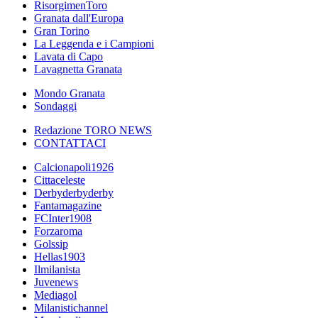
RisorgimenToro
Granata dall'Europa
Gran Torino
La Leggenda e i Campioni
Lavata di Capo
Lavagnetta Granata
Mondo Granata
Sondaggi
Redazione TORO NEWS
CONTATTACI
Calcionapoli1926
Cittaceleste
Derbyderbyderby
Fantamagazine
FCInter1908
Forzaroma
Golssip
Hellas1903
Ilmilanista
Juvenews
Mediagol
Milanistichannel