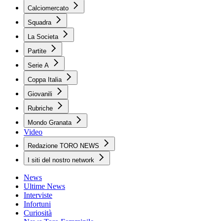
Calciomercato
Squadra
La Societa
Partite
Serie A
Coppa Italia
Giovanili
Rubriche
Mondo Granata
Video
Redazione TORO NEWS
I siti del nostro network
News
Ultime News
Interviste
Infortuni
Curiosità