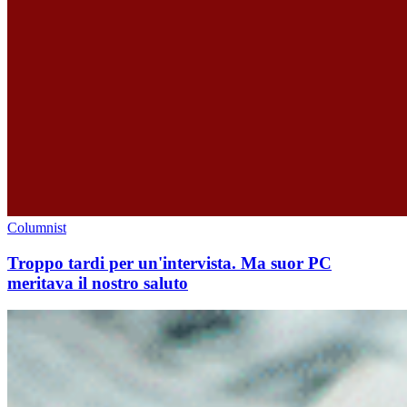
Columnist
Troppo tardi per un'intervista. Ma suor PC
meritava il nostro saluto