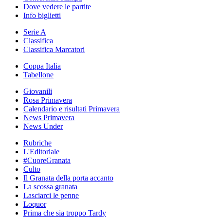
Dove vedere le partite
Info biglietti
Serie A
Classifica
Classifica Marcatori
Coppa Italia
Tabellone
Giovanili
Rosa Primavera
Calendario e risultati Primavera
News Primavera
News Under
Rubriche
L'Editoriale
#CuoreGranata
Culto
Il Granata della porta accanto
La scossa granata
Lasciarci le penne
Loquor
Prima che sia troppo Tardy