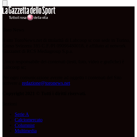
Toro News
Il sito ToroNews.net di titolarità di Labcoop sc con sede in Torino,
Corso Svizzera 185 C.F./PI 09096480018, è affiliato al network
Gazzanet di RCS Mediagroup S.p.a.
Unico responsabile dei contenuti (testi, foto, video e grafiche) è
Labcoop sc;
Per ogni comunicazione avente ad oggetto i contenuti del Sito
scrivere a
redazione@toronews.net
Copyright 2021 © Tutti i diritti riservati.
Sezioni
Serie A
Calciomercato
Columnist
Multimedia