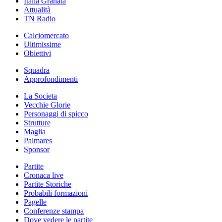
Italia Granata
Attualità
TN Radio
Calciomercato
Ultimissime
Obiettivi
Squadra
Approfondimenti
La Societa
Vecchie Glorie
Personaggi di spicco
Strutture
Maglia
Palmares
Sponsor
Partite
Cronaca live
Partite Storiche
Probabili formazioni
Pagelle
Conferenze stampa
Dove vedere le partite