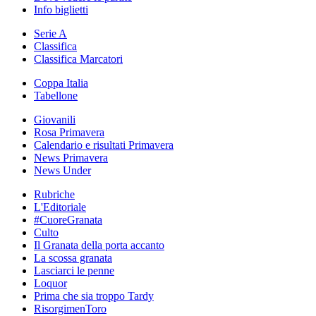
Info biglietti
Serie A
Classifica
Classifica Marcatori
Coppa Italia
Tabellone
Giovanili
Rosa Primavera
Calendario e risultati Primavera
News Primavera
News Under
Rubriche
L'Editoriale
#CuoreGranata
Culto
Il Granata della porta accanto
La scossa granata
Lasciarci le penne
Loquor
Prima che sia troppo Tardy
RisorgimenToro