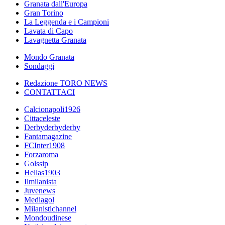
Granata dall'Europa
Gran Torino
La Leggenda e i Campioni
Lavata di Capo
Lavagnetta Granata
Mondo Granata
Sondaggi
Redazione TORO NEWS
CONTATTACI
Calcionapoli1926
Cittaceleste
Derbyderbyderby
Fantamagazine
FCInter1908
Forzaroma
Golssip
Hellas1903
Ilmilanista
Juvenews
Mediagol
Milanistichannel
Mondoudinese