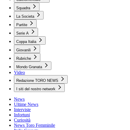
Squadra
La Societa
Partite
Serie A
Coppa Italia
Giovanili
Rubriche
Mondo Granata
Video
Redazione TORO NEWS
I siti del nostro network
News
Ultime News
Interviste
Infortuni
Curiosità
News Toro Femminile