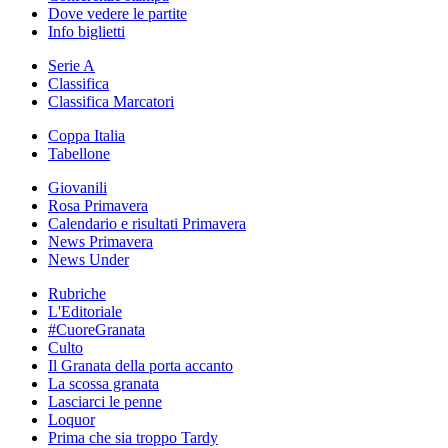
Dove vedere le partite
Info biglietti
Serie A
Classifica
Classifica Marcatori
Coppa Italia
Tabellone
Giovanili
Rosa Primavera
Calendario e risultati Primavera
News Primavera
News Under
Rubriche
L'Editoriale
#CuoreGranata
Culto
Il Granata della porta accanto
La scossa granata
Lasciarci le penne
Loquor
Prima che sia troppo Tardy