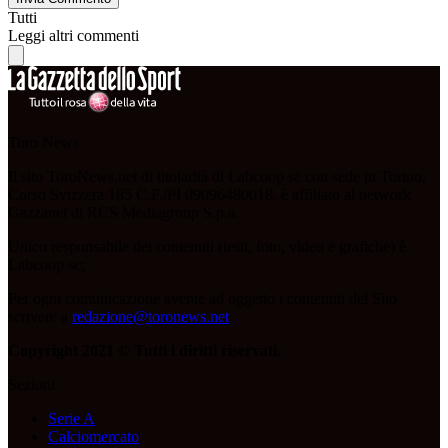
Tutti
Leggi altri commenti
Toro News
Il sito ToroNews.net di titolarità di Labcoop sc con sede in Torino,
Corso Svizzera 185 C.F./PI 09096480018, è affiliato al network
Gazzanet di RCS Mediagroup S.p.a.
Unico responsabile dei contenuti (testi, foto, video e grafiche) è
Labcoop sc;
Per ogni comunicazione avente ad oggetto i contenuti del Sito
scrivere a
redazione@toronews.net
Copyright 2021 © Tutti i diritti riservati.
Sezioni
Serie A
Calciomercato