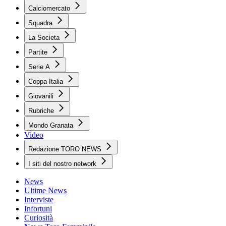
Calciomercato
Squadra
La Societa
Partite
Serie A
Coppa Italia
Giovanili
Rubriche
Mondo Granata
Video
Redazione TORO NEWS
I siti del nostro network
News
Ultime News
Interviste
Infortuni
Curiosità