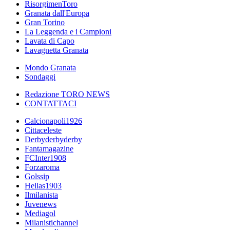
RisorgimenToro
Granata dall'Europa
Gran Torino
La Leggenda e i Campioni
Lavata di Capo
Lavagnetta Granata
Mondo Granata
Sondaggi
Redazione TORO NEWS
CONTATTACI
Calcionapoli1926
Cittaceleste
Derbyderbyderby
Fantamagazine
FCInter1908
Forzaroma
Golssip
Hellas1903
Ilmilanista
Juvenews
Mediagol
Milanistichannel