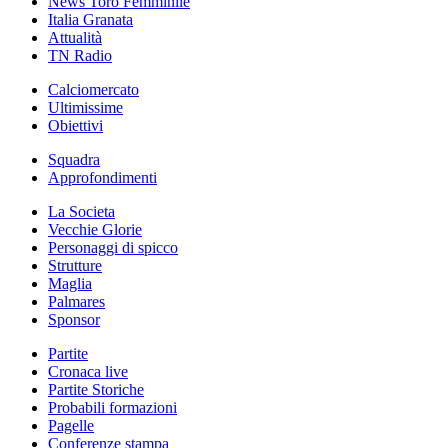
News Toro Femminile
Italia Granata
Attualità
TN Radio
Calciomercato
Ultimissime
Obiettivi
Squadra
Approfondimenti
La Societa
Vecchie Glorie
Personaggi di spicco
Strutture
Maglia
Palmares
Sponsor
Partite
Cronaca live
Partite Storiche
Probabili formazioni
Pagelle
Conferenze stampa