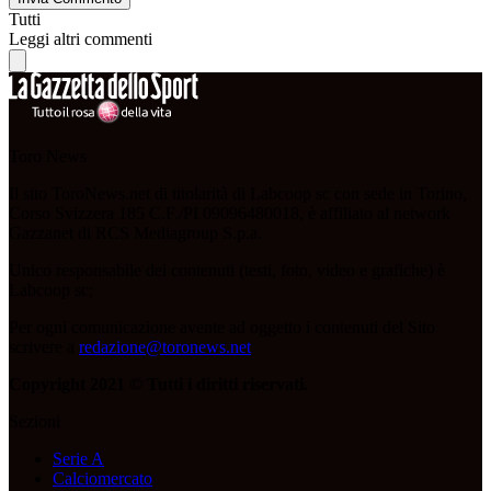
Tutti
Leggi altri commenti
Toro News
Il sito ToroNews.net di titolarità di Labcoop sc con sede in Torino,
Corso Svizzera 185 C.F./PI 09096480018, è affiliato al network
Gazzanet di RCS Mediagroup S.p.a.
Unico responsabile dei contenuti (testi, foto, video e grafiche) è
Labcoop sc;
Per ogni comunicazione avente ad oggetto i contenuti del Sito
scrivere a
redazione@toronews.net
Copyright 2021 © Tutti i diritti riservati.
Sezioni
Serie A
Calciomercato