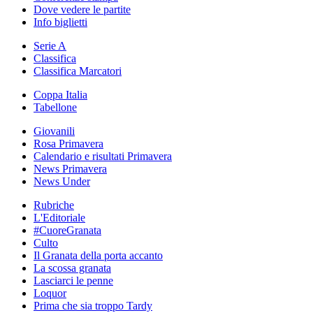
Dove vedere le partite
Info biglietti
Serie A
Classifica
Classifica Marcatori
Coppa Italia
Tabellone
Giovanili
Rosa Primavera
Calendario e risultati Primavera
News Primavera
News Under
Rubriche
L'Editoriale
#CuoreGranata
Culto
Il Granata della porta accanto
La scossa granata
Lasciarci le penne
Loquor
Prima che sia troppo Tardy