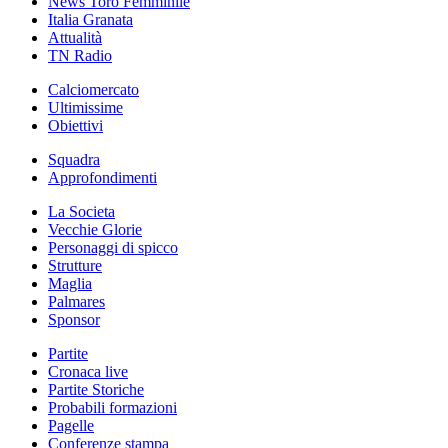
News Toro Femminile
Italia Granata
Attualità
TN Radio
Calciomercato
Ultimissime
Obiettivi
Squadra
Approfondimenti
La Societa
Vecchie Glorie
Personaggi di spicco
Strutture
Maglia
Palmares
Sponsor
Partite
Cronaca live
Partite Storiche
Probabili formazioni
Pagelle
Conferenze stampa