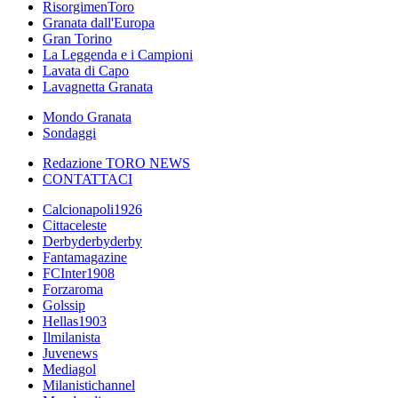
RisorgimenToro
Granata dall'Europa
Gran Torino
La Leggenda e i Campioni
Lavata di Capo
Lavagnetta Granata
Mondo Granata
Sondaggi
Redazione TORO NEWS
CONTATTACI
Calcionapoli1926
Cittaceleste
Derbyderbyderby
Fantamagazine
FCInter1908
Forzaroma
Golssip
Hellas1903
Ilmilanista
Juvenews
Mediagol
Milanistichannel