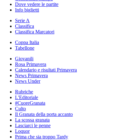
Dove vedere le partite
Info biglietti
Serie A
Classifica
Classifica Marcatori
Coppa Italia
Tabellone
Giovanili
Rosa Primavera
Calendario e risultati Primavera
News Primavera
News Under
Rubriche
L'Editoriale
#CuoreGranata
Culto
Il Granata della porta accanto
La scossa granata
Lasciarci le penne
Loquor
Prima che sia troppo Tardy