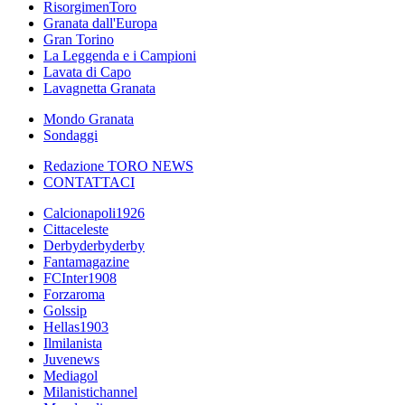
RisorgimenToro
Granata dall'Europa
Gran Torino
La Leggenda e i Campioni
Lavata di Capo
Lavagnetta Granata
Mondo Granata
Sondaggi
Redazione TORO NEWS
CONTATTACI
Calcionapoli1926
Cittaceleste
Derbyderbyderby
Fantamagazine
FCInter1908
Forzaroma
Golssip
Hellas1903
Ilmilanista
Juvenews
Mediagol
Milanistichannel