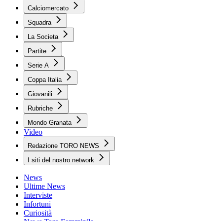
Calciomercato
Squadra
La Societa
Partite
Serie A
Coppa Italia
Giovanili
Rubriche
Mondo Granata
Video
Redazione TORO NEWS
I siti del nostro network
News
Ultime News
Interviste
Infortuni
Curiosità