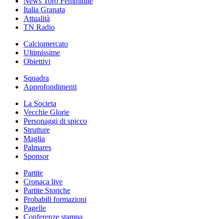
News Toro Femminile
Italia Granata
Attualità
TN Radio
Calciomercato
Ultimissime
Obiettivi
Squadra
Approfondimenti
La Societa
Vecchie Glorie
Personaggi di spicco
Strutture
Maglia
Palmares
Sponsor
Partite
Cronaca live
Partite Storiche
Probabili formazioni
Pagelle
Conferenze stampa