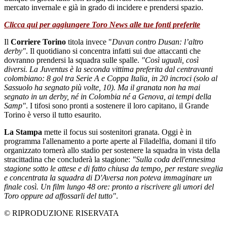
mercato invernale e già in grado di incidere e prendersi spazio.
Clicca qui per aggiungere Toro News alle tue fonti preferite
Il
Corriere Torino
titola invece "
Duvan contro Dusan:
l’altro
derby"
. Il quotidiano si concentra infatti sui due attaccanti che
dovranno prendersi la squadra sulle spalle.
"
Così uguali, così
diversi. La Juventus è la seconda vittima preferita dal centravanti
colombiano: 8 gol tra Serie A e Coppa Italia, in 20 incroci (solo al
Sassuolo ha segnato più volte, 10). Ma il granata non ha mai
segnato in un derby, né in Colombia né a Genova, ai tempi della
Samp"
. I tifosi sono pronti a sostenere il loro capitano, il Grande
Torino è verso il tutto esaurito.
La Stampa
mette il focus sui sostenitori granata. Oggi è in
programma l'allenamento a porte aperte al Filadelfia, domani il tifo
organizzato tornerà allo stadio per sostenere la squadra in vista della
stracittadina che concluderà la stagione:
"Sulla coda dell'ennesima
stagione sotto le attese e di fatto chiusa da tempo, per restare sveglia
e concentrata la squadra di D'Aversa non poteva immaginare un
finale così. Un film lungo 48 ore: pronto a riscrivere gli umori del
Toro oppure ad affossarli del tutto"
.
© RIPRODUZIONE RISERVATA