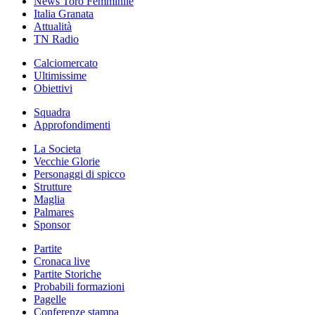
News Toro Femminile
Italia Granata
Attualità
TN Radio
Calciomercato
Ultimissime
Obiettivi
Squadra
Approfondimenti
La Societa
Vecchie Glorie
Personaggi di spicco
Strutture
Maglia
Palmares
Sponsor
Partite
Cronaca live
Partite Storiche
Probabili formazioni
Pagelle
Conferenze stampa