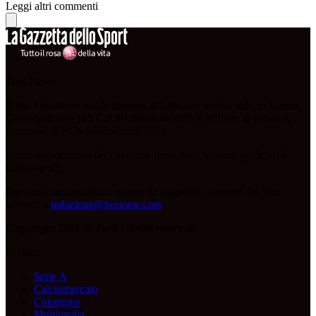
Leggi altri commenti
Toro News
Il sito ToroNews.net di titolarità di Labcoop sc con sede in Torino,
Corso Svizzera 185 C.F./PI 09096480018, è affiliato al network
Gazzanet di RCS Mediagroup S.p.a.
Unico responsabile dei contenuti (testi, foto, video e grafiche) è
Labcoop sc;
Per ogni comunicazione avente ad oggetto i contenuti del Sito
scrivere a
redazione@toronews.net
Copyright 2021 © Tutti i diritti riservati.
Sezioni
Serie A
Calciomercato
Columnist
Multimedia