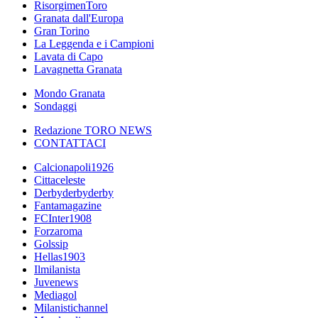
RisorgimenToro
Granata dall'Europa
Gran Torino
La Leggenda e i Campioni
Lavata di Capo
Lavagnetta Granata
Mondo Granata
Sondaggi
Redazione TORO NEWS
CONTATTACI
Calcionapoli1926
Cittaceleste
Derbyderbyderby
Fantamagazine
FCInter1908
Forzaroma
Golssip
Hellas1903
Ilmilanista
Juvenews
Mediagol
Milanistichannel