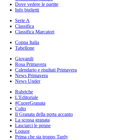
Dove vedere le partite
Info biglietti
Serie A
Classifica
Classifica Marcatori
Coppa Italia
Tabellone
Giovanili
Rosa Primavera
Calendario e risultati Primavera
News Primavera
News Under
Rubriche
L'Editoriale
#CuoreGranata
Culto
Il Granata della porta accanto
La scossa granata
Lasciarci le penne
Loquor
Prima che sia troppo Tardy