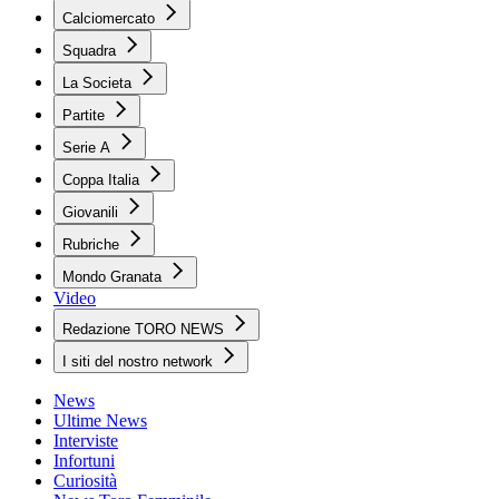
Calciomercato
Squadra
La Societa
Partite
Serie A
Coppa Italia
Giovanili
Rubriche
Mondo Granata
Video
Redazione TORO NEWS
I siti del nostro network
News
Ultime News
Interviste
Infortuni
Curiosità