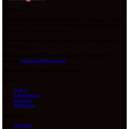
Toro News
Il sito ToroNews.net di titolarità di Labcoop sc con sede in Torino,
Corso Svizzera 185 C.F./PI 09096480018, è affiliato al network
Gazzanet di RCS Mediagroup S.p.a.
Unico responsabile dei contenuti (testi, foto, video e grafiche) è
Labcoop sc;
Per ogni comunicazione avente ad oggetto i contenuti del Sito
scrivere a
redazione@toronews.net
Copyright 2021 © Tutti i diritti riservati.
Sezioni
Serie A
Calciomercato
Columnist
Multimedia
Informazioni
Contattaci