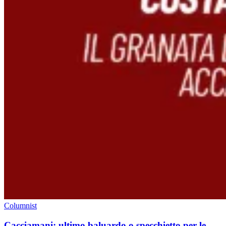
Columnist
Cacciamani: ultimo baluardo o specchietto per le