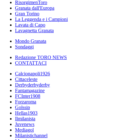
RisorgimenToro
Granata dall'Europa
Gran Torino
La Leggenda e i Campioni
Lavata di Capo
Lavagnetta Granata
Mondo Granata
Sondaggi
Redazione TORO NEWS
CONTATTACI
Calcionapoli1926
Cittaceleste
Derbyderbyderby
Fantamagazine
FCInter1908
Forzaroma
Golssip
Hellas1903
Ilmilanista
Juvenews
Mediagol
Milanistichannel