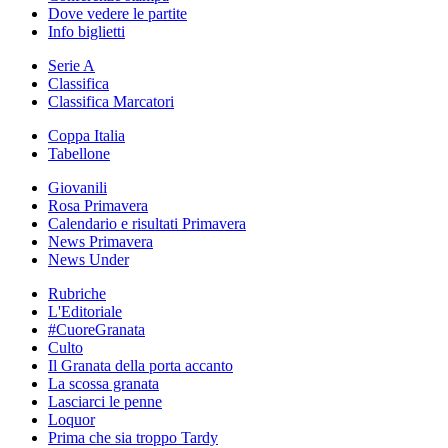
Dove vedere le partite
Info biglietti
Serie A
Classifica
Classifica Marcatori
Coppa Italia
Tabellone
Giovanili
Rosa Primavera
Calendario e risultati Primavera
News Primavera
News Under
Rubriche
L'Editoriale
#CuoreGranata
Culto
Il Granata della porta accanto
La scossa granata
Lasciarci le penne
Loquor
Prima che sia troppo Tardy