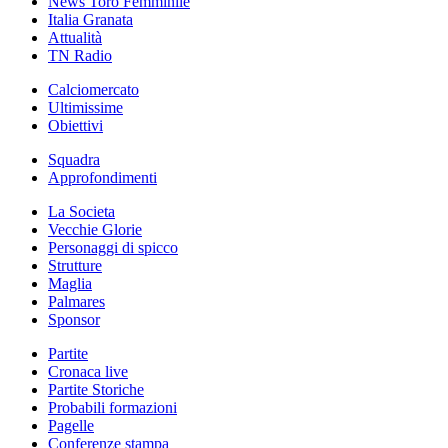
News Toro Femminile
Italia Granata
Attualità
TN Radio
Calciomercato
Ultimissime
Obiettivi
Squadra
Approfondimenti
La Societa
Vecchie Glorie
Personaggi di spicco
Strutture
Maglia
Palmares
Sponsor
Partite
Cronaca live
Partite Storiche
Probabili formazioni
Pagelle
Conferenze stampa