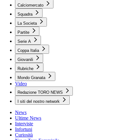
Calciomercato
Squadra
La Societa
Partite
Serie A
Coppa Italia
Giovanili
Rubriche
Mondo Granata
Video
Redazione TORO NEWS
I siti del nostro network
News
Ultime News
Interviste
Infortuni
Curiosità