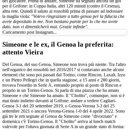
del giocatore. Prima di andare, Simeone ha segnato ancora un gol
per il Grifone: in Coppa Italia, altri 120 minuti (contro il Cesena),
altra rete. Quindi il saluto ai rossoblù prima di passare ad indossare
la maglia viola:
"Volevo ringraziare a tutto genoa per la fiducia che
avete depositato in me. Non bastano parole per lo che me avete
dato. non vi dimenticherò mai. Grazie infinite".
Caricamento post Instagram...
Simeone e le ex, il Genoa la preferita:
attento Vieira
Del Genoa, del suo Genoa, Simeone non trova più niente. Tra l'altro
nell'organico dei rossoblù nel 2016/2017 si contavano anche alcuni
elementi che sono poi passati dal Torino, come Rincon, Laxalt, Izzo
e un Pietro Pellegri che in quella stagione, a 15 anni e 280 giorni,
trovava l'esordio in Serie A, entrando proprio al posto di Rincon e
proprio in un Torino-Genoa. Si parla di una piazza che ha amato
Simeone e che Simeone ha amato. Il "Cholito", comunque, non si è
mai tirato indietro davanti al Grifone: andare a vedere Cagliari-
Genoa 3-1 del 20 settembre 2019, o Genoa-Verona 3-3 del 25
settembre 2021 o ancora Verona-Genoa 1-0 del 4 aprile 2022. Sono
già tre le reti segnate al Genoa da Simeone come "divorziato" e
domenica c'è Torino-Genoa. Il "Cholito" arriva al lunch match
valevole per l'ottava giornata di Serie A in un grande stato di forma: