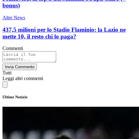
bonus)
Altre News
437,5 milioni per lo Stadio Flaminio: la Lazio ne
mette 10, il resto chi lo paga?
Commenti
Invia Commento
Tutti
Leggi altri commenti
Ultime Notizie