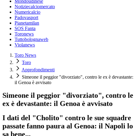
Mondoudinese
Notiziecalciomercato
Numericalcio
Padovasport
Pianetamilan
SOS Fanta
Toronews
Tuttobolognaweb
Violanews
Toro News
Toro
Approfondimenti
Simeone il peggior "divorziato", contro le ex è devastante:
il Genoa è avvisato
Simeone il peggior "divorziato", contro le
ex è devastante: il Genoa è avvisato
I dati del "Cholito" contro le sue squadre
passate fanno paura al Genoa: il Napoli lo
sa bene...