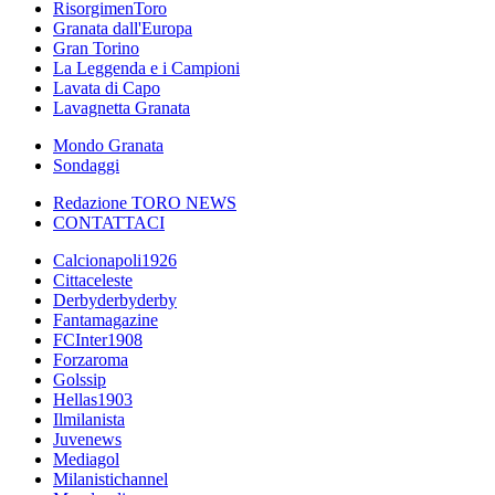
RisorgimenToro
Granata dall'Europa
Gran Torino
La Leggenda e i Campioni
Lavata di Capo
Lavagnetta Granata
Mondo Granata
Sondaggi
Redazione TORO NEWS
CONTATTACI
Calcionapoli1926
Cittaceleste
Derbyderbyderby
Fantamagazine
FCInter1908
Forzaroma
Golssip
Hellas1903
Ilmilanista
Juvenews
Mediagol
Milanistichannel