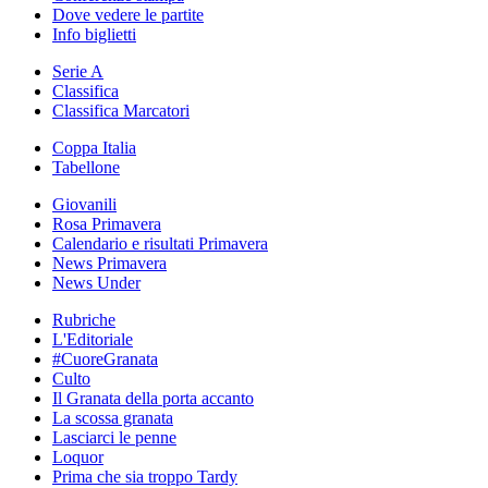
Dove vedere le partite
Info biglietti
Serie A
Classifica
Classifica Marcatori
Coppa Italia
Tabellone
Giovanili
Rosa Primavera
Calendario e risultati Primavera
News Primavera
News Under
Rubriche
L'Editoriale
#CuoreGranata
Culto
Il Granata della porta accanto
La scossa granata
Lasciarci le penne
Loquor
Prima che sia troppo Tardy