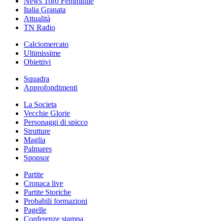
News Toro Femminile
Italia Granata
Attualità
TN Radio
Calciomercato
Ultimissime
Obiettivi
Squadra
Approfondimenti
La Societa
Vecchie Glorie
Personaggi di spicco
Strutture
Maglia
Palmares
Sponsor
Partite
Cronaca live
Partite Storiche
Probabili formazioni
Pagelle
Conferenze stampa