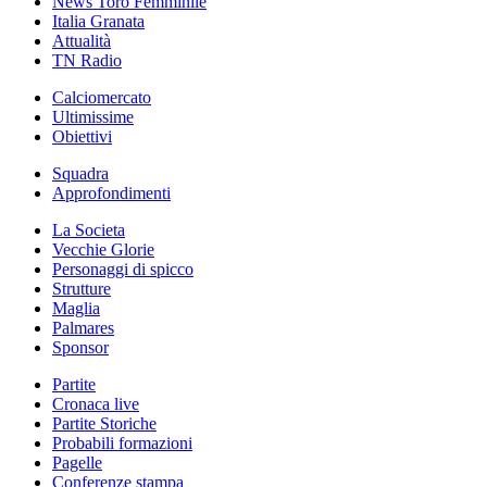
News Toro Femminile
Italia Granata
Attualità
TN Radio
Calciomercato
Ultimissime
Obiettivi
Squadra
Approfondimenti
La Societa
Vecchie Glorie
Personaggi di spicco
Strutture
Maglia
Palmares
Sponsor
Partite
Cronaca live
Partite Storiche
Probabili formazioni
Pagelle
Conferenze stampa