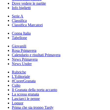
Dove vedere le partite
Info biglietti
Serie A
Classifica
Classifica Marcatori
Coppa Italia
Tabellone
Giovanili
Rosa Primavera
Calendario e risultati Primavera
News Primavera
News Under
Rubriche
L'Editoriale
#CuoreGranata
Culto
Il Granata della porta accanto
La scossa granata
Lasciarci le penne
Loquor
Prima che sia troppo Tardy