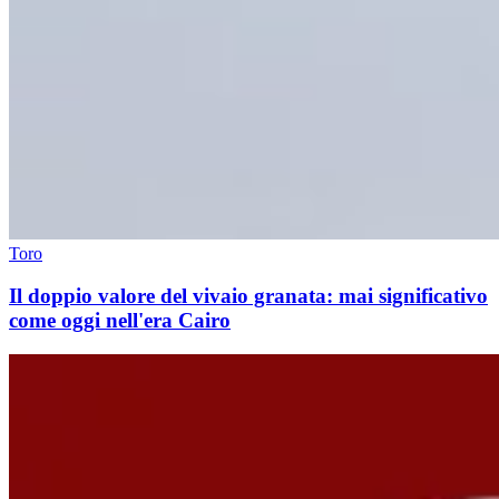
Toro
Il doppio valore del vivaio granata: mai significativo
come oggi nell'era Cairo