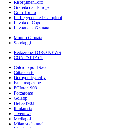
RisorgimenToro
Granata dall'Europa
Gran Torino
La Leggenda e i Campioni
Lavata di Capo
Lavagnetta Granata
Mondo Granata
Sondaggi
Redazione TORO NEWS
CONTATTACI
Calcionapoli1926
Cittaceleste
Derbyderbyderby
Fantamagazine
FCInter1908
Forzaroma
Golssip
Hellas1903
Ilmilanista
Juvenews
Mediagol
Milanistichannel