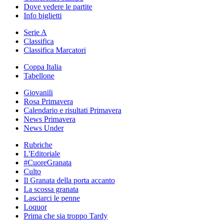
Dove vedere le partite
Info biglietti
Serie A
Classifica
Classifica Marcatori
Coppa Italia
Tabellone
Giovanili
Rosa Primavera
Calendario e risultati Primavera
News Primavera
News Under
Rubriche
L'Editoriale
#CuoreGranata
Culto
Il Granata della porta accanto
La scossa granata
Lasciarci le penne
Loquor
Prima che sia troppo Tardy