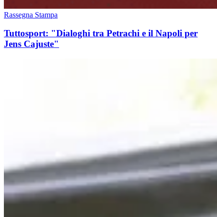
Rassegna Stampa
Tuttosport: "Dialoghi tra Petrachi e il Napoli per
Jens Cajuste"