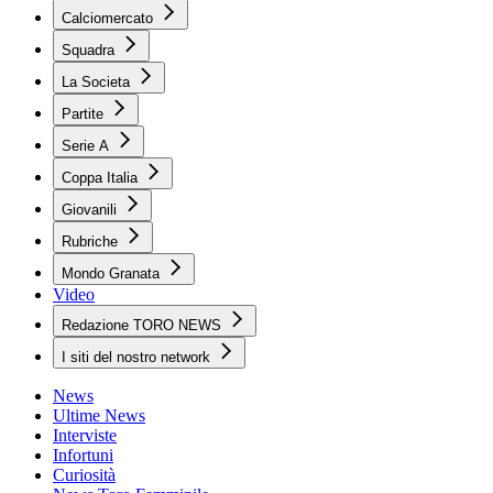
Calciomercato
Squadra
La Societa
Partite
Serie A
Coppa Italia
Giovanili
Rubriche
Mondo Granata
Video
Redazione TORO NEWS
I siti del nostro network
News
Ultime News
Interviste
Infortuni
Curiosità