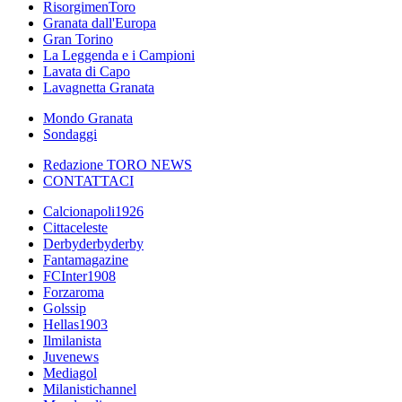
RisorgimenToro
Granata dall'Europa
Gran Torino
La Leggenda e i Campioni
Lavata di Capo
Lavagnetta Granata
Mondo Granata
Sondaggi
Redazione TORO NEWS
CONTATTACI
Calcionapoli1926
Cittaceleste
Derbyderbyderby
Fantamagazine
FCInter1908
Forzaroma
Golssip
Hellas1903
Ilmilanista
Juvenews
Mediagol
Milanistichannel