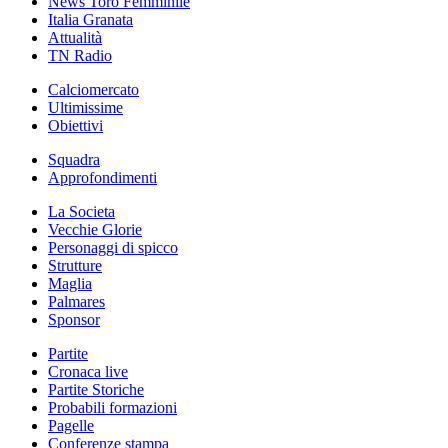
News Toro Femminile
Italia Granata
Attualità
TN Radio
Calciomercato
Ultimissime
Obiettivi
Squadra
Approfondimenti
La Societa
Vecchie Glorie
Personaggi di spicco
Strutture
Maglia
Palmares
Sponsor
Partite
Cronaca live
Partite Storiche
Probabili formazioni
Pagelle
Conferenze stampa