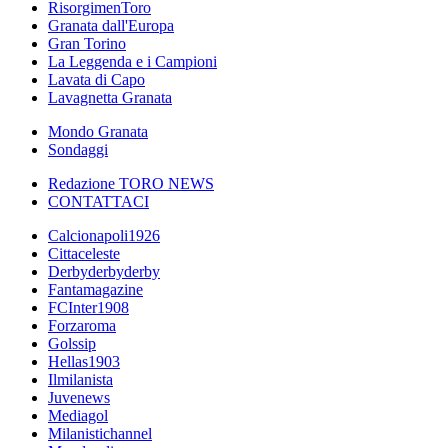
RisorgimenToro
Granata dall'Europa
Gran Torino
La Leggenda e i Campioni
Lavata di Capo
Lavagnetta Granata
Mondo Granata
Sondaggi
Redazione TORO NEWS
CONTATTACI
Calcionapoli1926
Cittaceleste
Derbyderbyderby
Fantamagazine
FCInter1908
Forzaroma
Golssip
Hellas1903
Ilmilanista
Juvenews
Mediagol
Milanistichannel