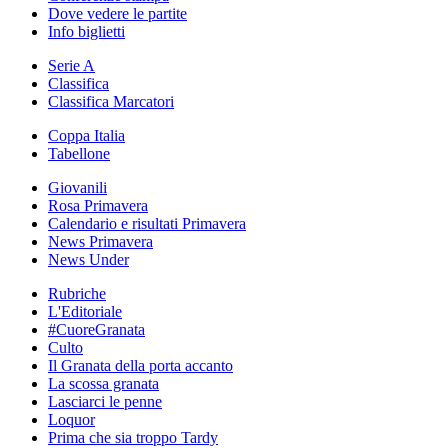
Dove vedere le partite
Info biglietti
Serie A
Classifica
Classifica Marcatori
Coppa Italia
Tabellone
Giovanili
Rosa Primavera
Calendario e risultati Primavera
News Primavera
News Under
Rubriche
L'Editoriale
#CuoreGranata
Culto
Il Granata della porta accanto
La scossa granata
Lasciarci le penne
Loquor
Prima che sia troppo Tardy