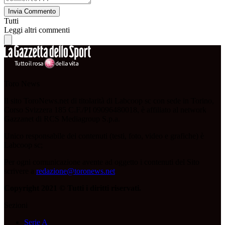
Invia Commento
Tutti
Leggi altri commenti
Toro News
Il sito ToroNews.net di titolarità di Labcoop sc con sede in Torino,
Corso Svizzera 185 C.F./PI 09096480018, è affiliato al network
Gazzanet di RCS Mediagroup S.p.a.
Unico responsabile dei contenuti (testi, foto, video e grafiche) è
Labcoop sc;
Per ogni comunicazione avente ad oggetto i contenuti del Sito
scrivere a
redazione@toronews.net
Copyright 2021 © Tutti i diritti riservati.
Sezioni
Serie A