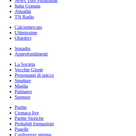
News Toro Femminile
Italia Granata
Attualità
TN Radio
Calciomercato
Ultimissime
Obiettivi
Squadra
Approfondimenti
La Societa
Vecchie Glorie
Personaggi di spicco
Strutture
Maglia
Palmares
Sponsor
Partite
Cronaca live
Partite Storiche
Probabili formazioni
Pagelle
Conferenze stampa