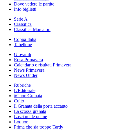
Dove vedere le partite
Info biglietti
Serie A
Classifica
Classifica Marcatori
Coppa Italia
Tabellone
Giovanili
Rosa Primavera
Calendario e risultati Primavera
News Primavera
News Under
Rubriche
L'Editoriale
#CuoreGranata
Culto
Il Granata della porta accanto
La scossa granata
Lasciarci le penne
Loquor
Prima che sia troppo Tardy