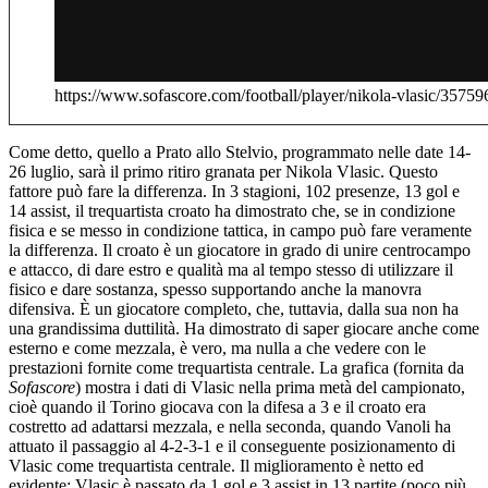
https://www.sofascore.com/football/player/nikola-vlasic/3
Come detto, quello a Prato allo Stelvio, programmato nelle date 14-
26 luglio, sarà il primo ritiro granata per Nikola Vlasic. Questo
fattore può fare la differenza. In 3 stagioni, 102 presenze, 13 gol e
14 assist, il trequartista croato ha dimostrato che, se in condizione
fisica e se messo in condizione tattica, in campo può fare veramente
la differenza. Il croato è un giocatore in grado di unire centrocampo
e attacco, di dare estro e qualità ma al tempo stesso di utilizzare il
fisico e dare sostanza, spesso supportando anche la manovra
difensiva. È un giocatore completo, che, tuttavia, dalla sua non ha
una grandissima duttilità. Ha dimostrato di saper giocare anche come
esterno e come mezzala, è vero, ma nulla a che vedere con le
prestazioni fornite come trequartista centrale. La grafica (fornita da
Sofascore
) mostra i dati di Vlasic nella prima metà del campionato,
cioè quando il Torino giocava con la difesa a 3 e il croato era
costretto ad adattarsi mezzala, e nella seconda, quando Vanoli ha
attuato il passaggio al 4-2-3-1 e il conseguente posizionamento di
Vlasic come trequartista centrale. Il miglioramento è netto ed
evidente: Vlasic è passato da 1 gol e 3 assist in 13 partite (poco più