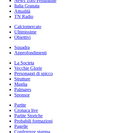
News Toro Femminile
Italia Granata
Attualità
TN Radio
Calciomercato
Ultimissime
Obiettivi
Squadra
Approfondimenti
La Societa
Vecchie Glorie
Personaggi di spicco
Strutture
Maglia
Palmares
Sponsor
Partite
Cronaca live
Partite Storiche
Probabili formazioni
Pagelle
Conferenze stampa