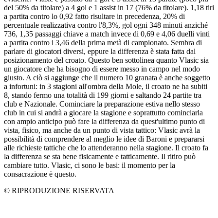
del 50% da titolare) a 4 gol e 1 assist in 17 (76% da titolare). 1,18 tiri
a partita contro lo 0,92 fatto risultare in precedenza, 20% di
percentuale realizzativa contro l'8,3%, gol ogni 348 minuti anziché
736, 1,35 passaggi chiave a match invece di 0,69 e 4,06 duelli vinti
a partita contro i 3,46 della prima metà di campionato. Sembra di
parlare di giocatori diversi, eppure la differenza è stata fatta dal
posizionamento del croato. Questo ben sottolinea quanto Vlasic sia
un giocatore che ha bisogno di essere messo in campo nel modo
giusto. A ciò si aggiunge che il numero 10 granata è anche soggetto
a infortuni: in 3 stagioni all'ombra della Mole, il croato ne ha subiti
8, stando fermo una totalità di 199 giorni e saltando 24 partite tra
club e Nazionale. Cominciare la preparazione estiva nello stesso
club in cui si andrà a giocare la stagione e soprattutto cominciarla
con ampio anticipo può fare la differenza da quest'ultimo punto di
vista, fisico, ma anche da un punto di vista tattico: Vlasic avrà la
possibilità di comprendere al meglio le idee di Baroni e prepararsi
alle richieste tattiche che lo attenderanno nella stagione. Il croato fa
la differenza se sta bene fisicamente e tatticamente. Il ritiro può
cambiare tutto. Vlasic, ci sono le basi: il momento per la
consacrazione è questo.
© RIPRODUZIONE RISERVATA