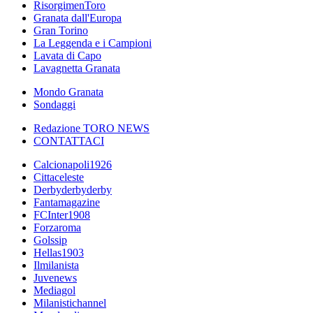
RisorgimenToro
Granata dall'Europa
Gran Torino
La Leggenda e i Campioni
Lavata di Capo
Lavagnetta Granata
Mondo Granata
Sondaggi
Redazione TORO NEWS
CONTATTACI
Calcionapoli1926
Cittaceleste
Derbyderbyderby
Fantamagazine
FCInter1908
Forzaroma
Golssip
Hellas1903
Ilmilanista
Juvenews
Mediagol
Milanistichannel