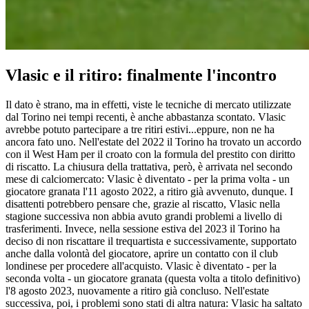
Vlasic e il ritiro: finalmente l'incontro
Il dato è strano, ma in effetti, viste le tecniche di mercato utilizzate
dal Torino nei tempi recenti, è anche abbastanza scontato. Vlasic
avrebbe potuto partecipare a tre ritiri estivi...eppure, non ne ha
ancora fato uno. Nell'estate del 2022 il Torino ha trovato un accordo
con il West Ham per il croato con la formula del prestito con diritto
di riscatto. La chiusura della trattativa, però, è arrivata nel secondo
mese di calciomercato: Vlasic è diventato - per la prima volta - un
giocatore granata l'11 agosto 2022, a ritiro già avvenuto, dunque. I
disattenti potrebbero pensare che, grazie al riscatto, Vlasic nella
stagione successiva non abbia avuto grandi problemi a livello di
trasferimenti. Invece, nella sessione estiva del 2023 il Torino ha
deciso di non riscattare il trequartista e successivamente, supportato
anche dalla volontà del giocatore, aprire un contatto con il club
londinese per procedere all'acquisto. Vlasic è diventato - per la
seconda volta - un giocatore granata (questa volta a titolo definitivo)
l'8 agosto 2023, nuovamente a ritiro già concluso. Nell'estate
successiva, poi, i problemi sono stati di altra natura: Vlasic ha saltato