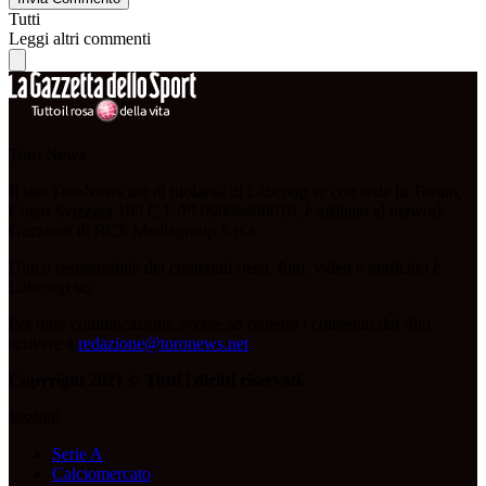
Tutti
Leggi altri commenti
Toro News
Il sito ToroNews.net di titolarità di Labcoop sc con sede in Torino,
Corso Svizzera 185 C.F./PI 09096480018, è affiliato al network
Gazzanet di RCS Mediagroup S.p.a.
Unico responsabile dei contenuti (testi, foto, video e grafiche) è
Labcoop sc;
Per ogni comunicazione avente ad oggetto i contenuti del Sito
scrivere a
redazione@toronews.net
Copyright 2021 © Tutti i diritti riservati.
Sezioni
Serie A
Calciomercato