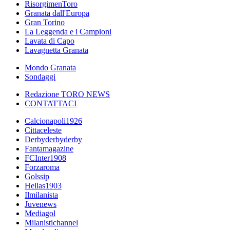
RisorgimenToro
Granata dall'Europa
Gran Torino
La Leggenda e i Campioni
Lavata di Capo
Lavagnetta Granata
Mondo Granata
Sondaggi
Redazione TORO NEWS
CONTATTACI
Calcionapoli1926
Cittaceleste
Derbyderbyderby
Fantamagazine
FCInter1908
Forzaroma
Golssip
Hellas1903
Ilmilanista
Juvenews
Mediagol
Milanistichannel