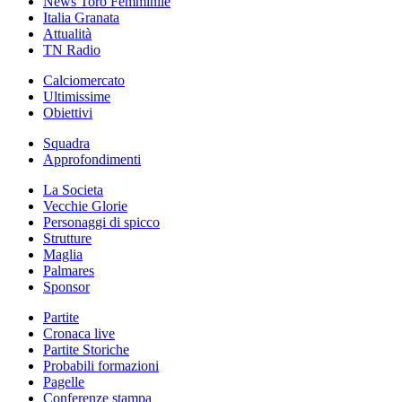
News Toro Femminile
Italia Granata
Attualità
TN Radio
Calciomercato
Ultimissime
Obiettivi
Squadra
Approfondimenti
La Societa
Vecchie Glorie
Personaggi di spicco
Strutture
Maglia
Palmares
Sponsor
Partite
Cronaca live
Partite Storiche
Probabili formazioni
Pagelle
Conferenze stampa