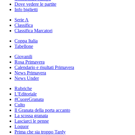
Dove vedere le partite
Info biglietti
Serie A
Classifica
Classifica Marcatori
Coppa Italia
Tabellone
Giovanili
Rosa Primavera
Calendario e risultati Primavera
News Primavera
News Under
Rubriche
L'Editoriale
#CuoreGranata
Culto
Il Granata della porta accanto
La scossa granata
Lasciarci le penne
Loquor
Prima che sia troppo Tardy