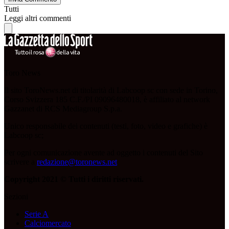
Tutti
Leggi altri commenti
Toro News
Il sito ToroNews.net di titolarità di Labcoop sc con sede in Torino,
Corso Svizzera 185 C.F./PI 09096480018, è affiliato al network
Gazzanet di RCS Mediagroup S.p.a.
Unico responsabile dei contenuti (testi, foto, video e grafiche) è
Labcoop sc;
Per ogni comunicazione avente ad oggetto i contenuti del Sito
scrivere a
redazione@toronews.net
Copyright 2021 © Tutti i diritti riservati.
Sezioni
Serie A
Calciomercato