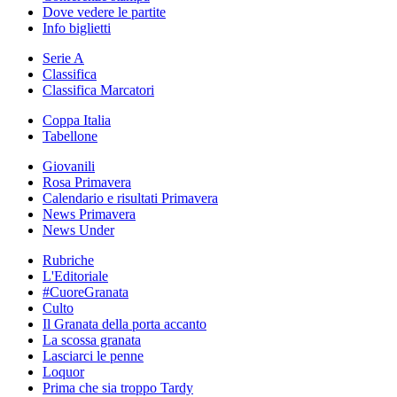
Dove vedere le partite
Info biglietti
Serie A
Classifica
Classifica Marcatori
Coppa Italia
Tabellone
Giovanili
Rosa Primavera
Calendario e risultati Primavera
News Primavera
News Under
Rubriche
L'Editoriale
#CuoreGranata
Culto
Il Granata della porta accanto
La scossa granata
Lasciarci le penne
Loquor
Prima che sia troppo Tardy