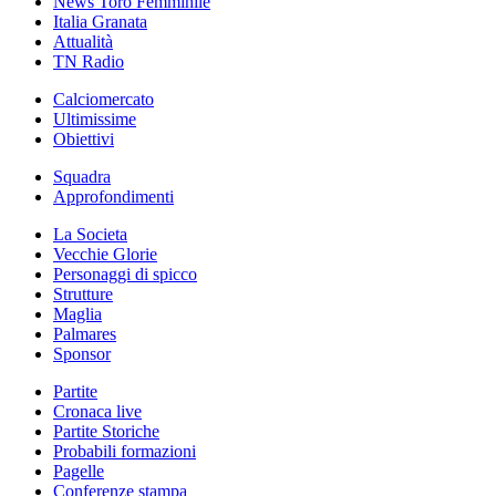
News Toro Femminile
Italia Granata
Attualità
TN Radio
Calciomercato
Ultimissime
Obiettivi
Squadra
Approfondimenti
La Societa
Vecchie Glorie
Personaggi di spicco
Strutture
Maglia
Palmares
Sponsor
Partite
Cronaca live
Partite Storiche
Probabili formazioni
Pagelle
Conferenze stampa