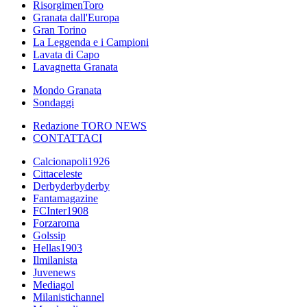
RisorgimenToro
Granata dall'Europa
Gran Torino
La Leggenda e i Campioni
Lavata di Capo
Lavagnetta Granata
Mondo Granata
Sondaggi
Redazione TORO NEWS
CONTATTACI
Calcionapoli1926
Cittaceleste
Derbyderbyderby
Fantamagazine
FCInter1908
Forzaroma
Golssip
Hellas1903
Ilmilanista
Juvenews
Mediagol
Milanistichannel