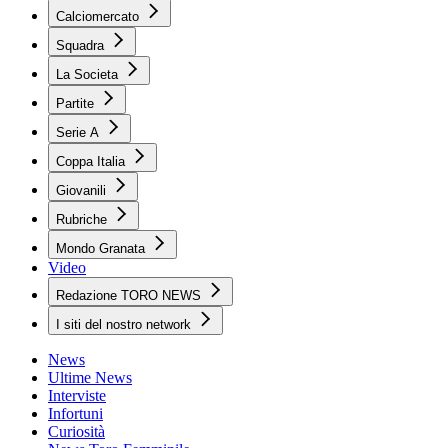
Calciomercato
Squadra
La Societa
Partite
Serie A
Coppa Italia
Giovanili
Rubriche
Mondo Granata
Video
Redazione TORO NEWS
I siti del nostro network
News
Ultime News
Interviste
Infortuni
Curiosità