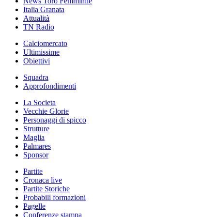
News Toro Femminile
Italia Granata
Attualità
TN Radio
Calciomercato
Ultimissime
Obiettivi
Squadra
Approfondimenti
La Societa
Vecchie Glorie
Personaggi di spicco
Strutture
Maglia
Palmares
Sponsor
Partite
Cronaca live
Partite Storiche
Probabili formazioni
Pagelle
Conferenze stampa