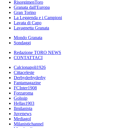
RisorgimenToro
Granata dall'Europa
Gran Torino
La Leggenda e i Campioni
Lavata di Capo
Lavagnetta Granata
Mondo Granata
Sondaggi
Redazione TORO NEWS
CONTATTACI
Calcionapoli1926
Cittaceleste
Derbyderbyderby
Fantamagazine
FCInter1908
Forzaroma
Golssip
Hellas1903
Ilmilanista
Juvenews
Mediagol
Milanistichannel