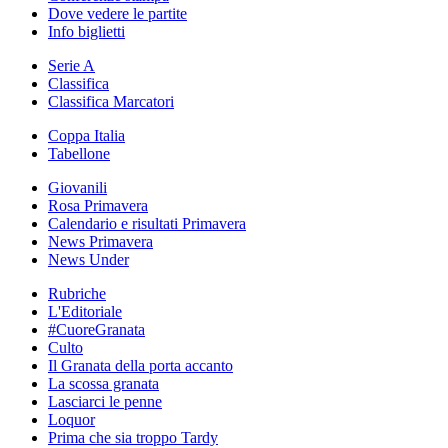
Dove vedere le partite
Info biglietti
Serie A
Classifica
Classifica Marcatori
Coppa Italia
Tabellone
Giovanili
Rosa Primavera
Calendario e risultati Primavera
News Primavera
News Under
Rubriche
L'Editoriale
#CuoreGranata
Culto
Il Granata della porta accanto
La scossa granata
Lasciarci le penne
Loquor
Prima che sia troppo Tardy