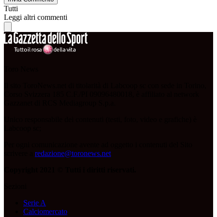
Tutti
Leggi altri commenti
Toro News
Il sito ToroNews.net di titolarità di Labcoop sc con sede in Torino,
Corso Svizzera 185 C.F./PI 09096480018, è affiliato al network
Gazzanet di RCS Mediagroup S.p.a.
Unico responsabile dei contenuti (testi, foto, video e grafiche) è
Labcoop sc;
Per ogni comunicazione avente ad oggetto i contenuti del Sito
scrivere a
redazione@toronews.net
Copyright 2021 © Tutti i diritti riservati.
Sezioni
Serie A
Calciomercato