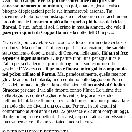
vede più il campo.
Per 13 partite consecutive non gli viene
concesso nemmeno un minuto
, ma poi, quando gioca, acuisce il
bisogno di spiegazioni per le sue innumerevoli assenze. Tra
dicembre e febbraio conquista spazio e nel suo nome si racchiudono
probabilmente
il momento più alto e quello più basso del ciclo
Baroni.
È suo, infatti, il gol, il primo in maglia granata, che vale
il
pass per i quarti di Coppa Italia
nella notte dell’Olimpico.
“Un lieto fine”
, avrebbe scritto sotto la foto che immortalava la sua
esultanza. Ma così non fu di certo per il suo allenatore, che sarebbe
stato esonerato dopo la partita di Genova, nella quale
Ilkhan si fece
espellere ingenuamente
. Due partite fuori, una per squalifica e
l’altra per scelta tecnica, prima di bagnare il suo esordio sotto la
gestione D’Aversa con
il primo e finora unico gol in campionato
nel poker rifilato al Parma
. Ma, paradossalmente, quella rete non
gli vale ancora la titolarità, in un continuo ballottaggio con Prati e
Casadei, prima di togliersi la soddisfazione di
un assist al Cholito
Simeone
per dare il via alla rimonta contro l’Inter. Le ultime due
della stagione, contro Cagliari e Juventus, le gioca partendo
nell’undici iniziale e il turco, in vista del prossimo anno, punta a fare
in modo che ciò diventi una costante. Per ora, i suoi gettoni si
conformano ai suoi anni di età: 22 presenze e 22 anni compiuti oggi.
Il miglior augurio è quello di ritrovarsi, dopo un altro anno vissuto
intensamente, con il dato statistico ancora in crescita.
© RIPRODUZIONE RISERVATA