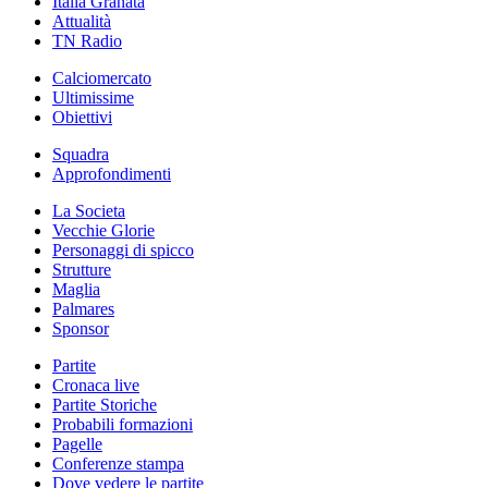
Italia Granata
Attualità
TN Radio
Calciomercato
Ultimissime
Obiettivi
Squadra
Approfondimenti
La Societa
Vecchie Glorie
Personaggi di spicco
Strutture
Maglia
Palmares
Sponsor
Partite
Cronaca live
Partite Storiche
Probabili formazioni
Pagelle
Conferenze stampa
Dove vedere le partite