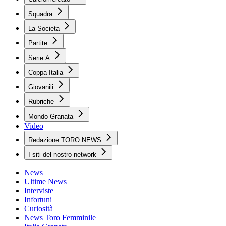
Squadra
La Societa
Partite
Serie A
Coppa Italia
Giovanili
Rubriche
Mondo Granata
Video
Redazione TORO NEWS
I siti del nostro network
News
Ultime News
Interviste
Infortuni
Curiosità
News Toro Femminile