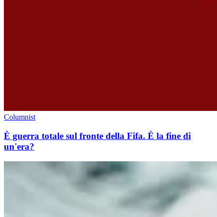
Columnist
È guerra totale sul fronte della Fifa. È la fine di
un'era?