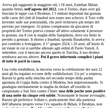
Aveva già raggiunto la maggiore età, i 18 anni, Emirhan Ilkhan
quando firmò,
nell’agosto del 2022
, con il Torino, dopo aver già
bruciato le tappe con il Besiktas. I 5 milioni depositati dai granata
nelle casse del club di Istanbul non erano uno scherzo: il Toro volle
investire sulle sue potenzialità, che però richiesero più tempo del
previsto per emergere. Al primo compleanno da giocatore di
proprietà del Torino poteva contare all’attivo solamente 4 presenze
in granata, ma 8 con la maglia della Sampdoria, dove era finito in
prestito a gennaio. Il ritorno a Istanbul, sponda Basaksehir, lo aveva
poi condotto a festeggiare, il 1° giugno 2024, i 20 anni, all’inizio di
un’estate in cui si sarebbe allenato agli ordini di Paolo Vanoli. A
settembre, con il mercato ancora aperto in Turchia, il suo destino
sembrava ancora altrove.
Poi il grave infortunio complicò i piani
di tutte le parti in causa
.
Una volta ristabilitosi, la rincorsa verso la celebrazione dei suoi 22
anni gli ha regalato eccome delle soddisfazioni. Un po’ a sorpresa,
Baroni lo getta nella mischia nel secondo tempo della partita
agostana di Coppa Italia contro il Modena, ben impressionando. Si
guadagna meritatamente la maglia da titolare all’esordio in
campionato a San Siro contro l’Inter:
una delle poche note positive
di una notte da cinque reti subite
. Nonostante le buone avvisaglie,
Baroni gli preferisce Asllani e, praticamente fino alla partenza
dell’albanese proprio verso l’ex squadra di Ilkhan, il Besiktas, non