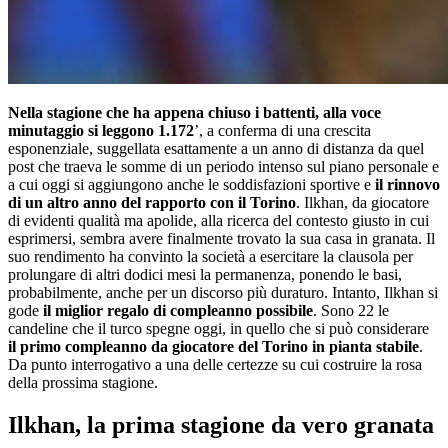
Nella stagione che ha appena chiuso i battenti, alla voce
minutaggio si leggono 1.172
’, a conferma di una crescita
esponenziale, suggellata esattamente a un anno di distanza da quel
post che traeva le somme di un periodo intenso sul piano personale e
a cui oggi si aggiungono anche le soddisfazioni sportive e
il rinnovo
di un altro anno del rapporto con il Torino
. Ilkhan, da giocatore
di evidenti qualità ma apolide, alla ricerca del contesto giusto in cui
esprimersi, sembra avere finalmente trovato la sua casa in granata. Il
suo rendimento ha convinto la società a esercitare la clausola per
prolungare di altri dodici mesi la permanenza, ponendo le basi,
probabilmente, anche per un discorso più duraturo. Intanto, Ilkhan si
gode
il miglior regalo di compleanno possibile
. Sono 22 le
candeline che il turco spegne oggi, in quello che si può considerare
il primo compleanno da giocatore del Torino in pianta stabile
.
Da punto interrogativo a una delle certezze su cui costruire la rosa
della prossima stagione.
Ilkhan, la prima stagione da vero granata