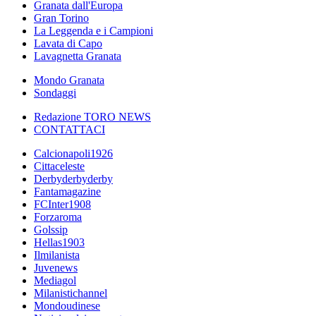
Granata dall'Europa
Gran Torino
La Leggenda e i Campioni
Lavata di Capo
Lavagnetta Granata
Mondo Granata
Sondaggi
Redazione TORO NEWS
CONTATTACI
Calcionapoli1926
Cittaceleste
Derbyderbyderby
Fantamagazine
FCInter1908
Forzaroma
Golssip
Hellas1903
Ilmilanista
Juvenews
Mediagol
Milanistichannel
Mondoudinese