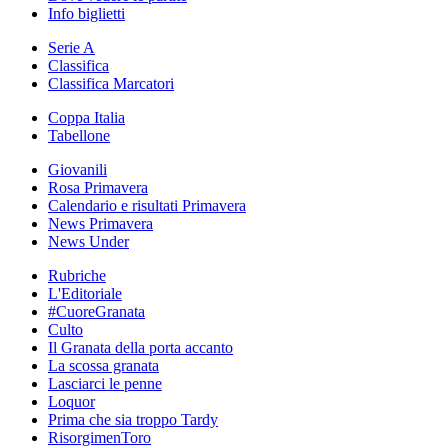
Info biglietti
Serie A
Classifica
Classifica Marcatori
Coppa Italia
Tabellone
Giovanili
Rosa Primavera
Calendario e risultati Primavera
News Primavera
News Under
Rubriche
L'Editoriale
#CuoreGranata
Culto
Il Granata della porta accanto
La scossa granata
Lasciarci le penne
Loquor
Prima che sia troppo Tardy
RisorgimenToro