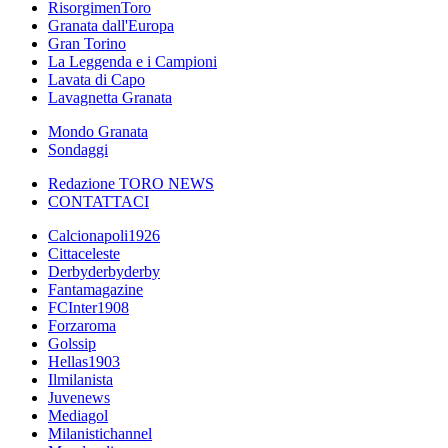
RisorgimenToro
Granata dall'Europa
Gran Torino
La Leggenda e i Campioni
Lavata di Capo
Lavagnetta Granata
Mondo Granata
Sondaggi
Redazione TORO NEWS
CONTATTACI
Calcionapoli1926
Cittaceleste
Derbyderbyderby
Fantamagazine
FCInter1908
Forzaroma
Golssip
Hellas1903
Ilmilanista
Juvenews
Mediagol
Milanistichannel