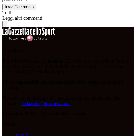
Invia Commento
Tutti
Leggi altri commenti
Toro News
Il sito ToroNews.net di titolarità di Labcoop sc con sede in Torino,
Corso Svizzera 185 C.F./PI 09096480018, è affiliato al network
Gazzanet di RCS Mediagroup S.p.a.
Unico responsabile dei contenuti (testi, foto, video e grafiche) è
Labcoop sc;
Per ogni comunicazione avente ad oggetto i contenuti del Sito
scrivere a
redazione@toronews.net
Copyright 2021 © Tutti i diritti riservati.
Sezioni
Serie A