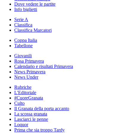
Dove vedere le partite
Info biglietti
Serie A
Classifica
Classifica Marcatori
Coppa Italia
Tabellone
Giovanili
Rosa Primavera
Calendario e risultati Primavera
News Primavera
News Under
Rubriche
L'Editoriale
#CuoreGranata
Culto
Il Granata della porta accanto
La scossa granata
Lasciarci le penne
Loquor
Prima che sia troppo Tardy