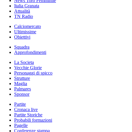
News Toro Femminile
Italia Granata
Attualità
TN Radio
Calciomercato
Ultimissime
Obiettivi
Squadra
Approfondimenti
La Societa
Vecchie Glorie
Personaggi di spicco
Strutture
Maglia
Palmares
Sponsor
Partite
Cronaca live
Partite Storiche
Probabili formazioni
Pagelle
Conferenze stampa