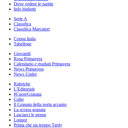
Dove vedere le partite
Info biglietti
Serie A
Classifica
Classifica Marcatori
Coppa Italia
Tabellone
Giovanili
Rosa Primavera
Calendario e risultati Primavera
News Primavera
News Under
Rubriche
L'Editoriale
#CuoreGranata
Culto
Il Granata della porta accanto
La scossa granata
Lasciarci le penne
Loquor
Prima che sia troppo Tardy