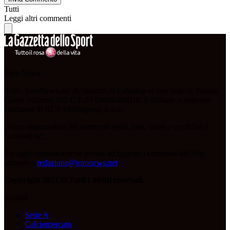
Tutti
Leggi altri commenti
Toro News
Il sito ToroNews.net di titolarità di Labcoop sc con sede in Torino,
Corso Svizzera 185 C.F./PI 09096480018, è affiliato al network
Gazzanet di RCS Mediagroup S.p.a.
Unico responsabile dei contenuti (testi, foto, video e grafiche) è
Labcoop sc;
Per ogni comunicazione avente ad oggetto i contenuti del Sito
scrivere a
redazione@toronews.net
Copyright 2021 © Tutti i diritti riservati.
Sezioni
Serie A
Calciomercato