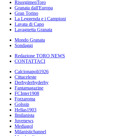
RisorgimenToro
Granata dall'Europa
Gran Torino
La Leggenda e i Campioni
Lavata di Capo
Lavagnetta Granata
Mondo Granata
Sondaggi
Redazione TORO NEWS
CONTATTACI
Calcionapoli1926
Cittaceleste
Derbyderbyderby
Fantamagazine
FCInter1908
Forzaroma
Golssip
Hellas1903
Ilmilanista
Juvenews
Mediagol
Milanistichannel