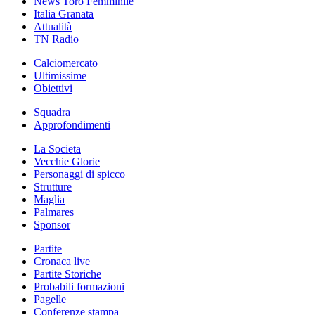
News Toro Femminile
Italia Granata
Attualità
TN Radio
Calciomercato
Ultimissime
Obiettivi
Squadra
Approfondimenti
La Societa
Vecchie Glorie
Personaggi di spicco
Strutture
Maglia
Palmares
Sponsor
Partite
Cronaca live
Partite Storiche
Probabili formazioni
Pagelle
Conferenze stampa