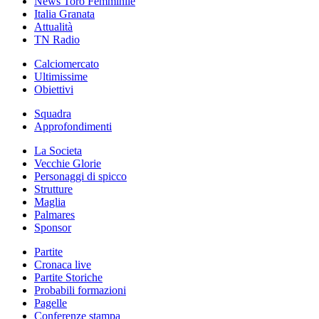
News Toro Femminile
Italia Granata
Attualità
TN Radio
Calciomercato
Ultimissime
Obiettivi
Squadra
Approfondimenti
La Societa
Vecchie Glorie
Personaggi di spicco
Strutture
Maglia
Palmares
Sponsor
Partite
Cronaca live
Partite Storiche
Probabili formazioni
Pagelle
Conferenze stampa