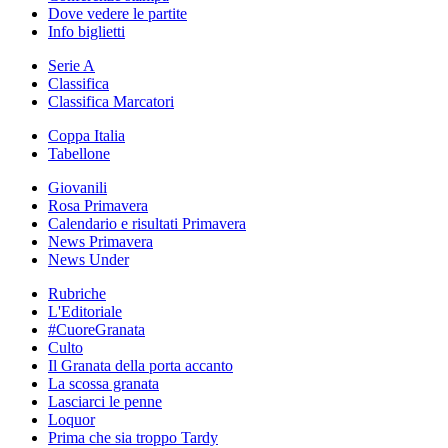
Dove vedere le partite
Info biglietti
Serie A
Classifica
Classifica Marcatori
Coppa Italia
Tabellone
Giovanili
Rosa Primavera
Calendario e risultati Primavera
News Primavera
News Under
Rubriche
L'Editoriale
#CuoreGranata
Culto
Il Granata della porta accanto
La scossa granata
Lasciarci le penne
Loquor
Prima che sia troppo Tardy