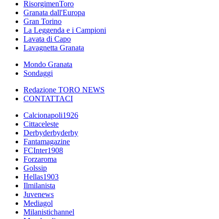
RisorgimenToro
Granata dall'Europa
Gran Torino
La Leggenda e i Campioni
Lavata di Capo
Lavagnetta Granata
Mondo Granata
Sondaggi
Redazione TORO NEWS
CONTATTACI
Calcionapoli1926
Cittaceleste
Derbyderbyderby
Fantamagazine
FCInter1908
Forzaroma
Golssip
Hellas1903
Ilmilanista
Juvenews
Mediagol
Milanistichannel