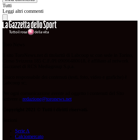
Tutti
Leggi altri commenti
Toro News
Il sito ToroNews.net di titolarità di Labcoop sc con sede in Torino,
Corso Svizzera 185 C.F./PI 09096480018, è affiliato al network
Gazzanet di RCS Mediagroup S.p.a.
Unico responsabile dei contenuti (testi, foto, video e grafiche) è
Labcoop sc;
Per ogni comunicazione avente ad oggetto i contenuti del Sito
scrivere a
redazione@toronews.net
Copyright 2021 © Tutti i diritti riservati.
Sezioni
Serie A
Calciomercato