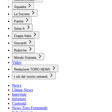
Squadra
La Societa
Partite
Serie A
Coppa Italia
Giovanili
Rubriche
Mondo Granata
Video
Redazione TORO NEWS
I siti del nostro network
News
Ultime News
Interviste
Infortuni
Curiosità
News Toro Femminile