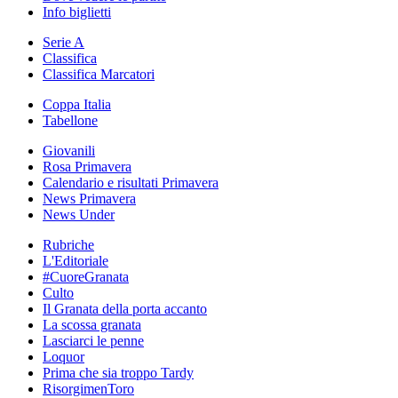
Info biglietti
Serie A
Classifica
Classifica Marcatori
Coppa Italia
Tabellone
Giovanili
Rosa Primavera
Calendario e risultati Primavera
News Primavera
News Under
Rubriche
L'Editoriale
#CuoreGranata
Culto
Il Granata della porta accanto
La scossa granata
Lasciarci le penne
Loquor
Prima che sia troppo Tardy
RisorgimenToro