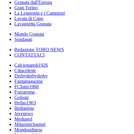
Granata dall'Europa
Gran Torino
La Leggenda e i Campioni
Lavata di Capo
Lavagnetta Granata
Mondo Granata
Sondaggi
Redazione TORO NEWS
CONTATTACI
Calcionapoli1926
Cittaceleste
Derbyderbyderby
Fantamagazine
FCInter1908
Forzaroma
Golssip
Hellas1903
Ilmilanista
Juvenews
Mediagol
Milanistichannel
Mondoudinese