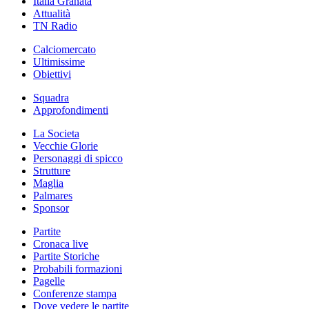
Italia Granata
Attualità
TN Radio
Calciomercato
Ultimissime
Obiettivi
Squadra
Approfondimenti
La Societa
Vecchie Glorie
Personaggi di spicco
Strutture
Maglia
Palmares
Sponsor
Partite
Cronaca live
Partite Storiche
Probabili formazioni
Pagelle
Conferenze stampa
Dove vedere le partite