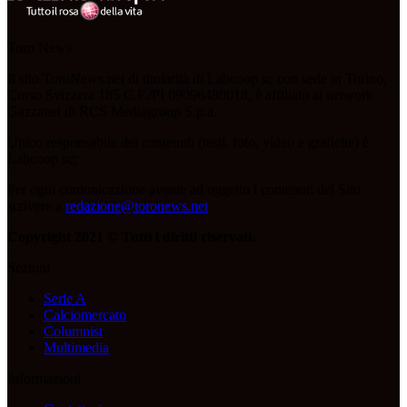
Toro News
Il sito ToroNews.net di titolarità di Labcoop sc con sede in Torino,
Corso Svizzera 185 C.F./PI 09096480018, è affiliato al network
Gazzanet di RCS Mediagroup S.p.a.
Unico responsabile dei contenuti (testi, foto, video e grafiche) è
Labcoop sc;
Per ogni comunicazione avente ad oggetto i contenuti del Sito
scrivere a
redazione@toronews.net
Copyright 2021 © Tutti i diritti riservati.
Sezioni
Serie A
Calciomercato
Columnist
Multimedia
Informazioni