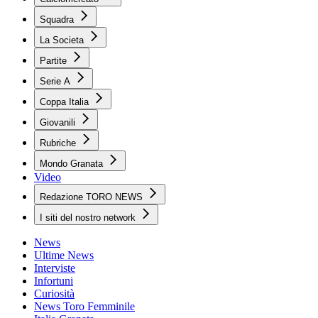
Squadra
La Societa
Partite
Serie A
Coppa Italia
Giovanili
Rubriche
Mondo Granata
Video
Redazione TORO NEWS
I siti del nostro network
News
Ultime News
Interviste
Infortuni
Curiosità
News Toro Femminile