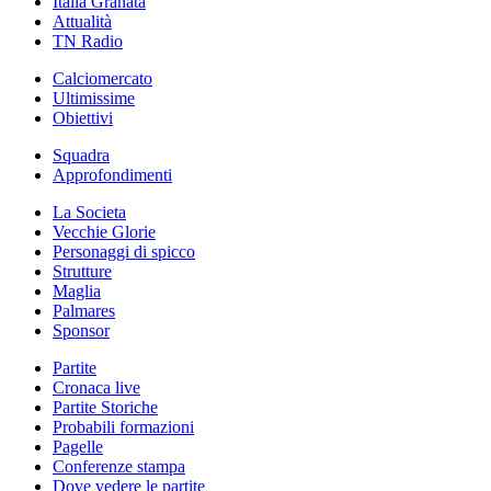
Italia Granata
Attualità
TN Radio
Calciomercato
Ultimissime
Obiettivi
Squadra
Approfondimenti
La Societa
Vecchie Glorie
Personaggi di spicco
Strutture
Maglia
Palmares
Sponsor
Partite
Cronaca live
Partite Storiche
Probabili formazioni
Pagelle
Conferenze stampa
Dove vedere le partite