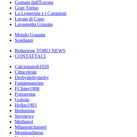
Granata dall'Europa
Gran Torino
La Leggenda e i Campioni
Lavata di Capo
Lavagnetta Granata
Mondo Granata
Sondaggi
Redazione TORO NEWS
CONTATTACI
Calcionapoli1926
Cittaceleste
Derbyderbyderby
Fantamagazine
FCInter1908
Forzaroma
Golssip
Hellas1903
Ilmilanista
Juvenews
Mediagol
Milanistichannel
Mondoudinese