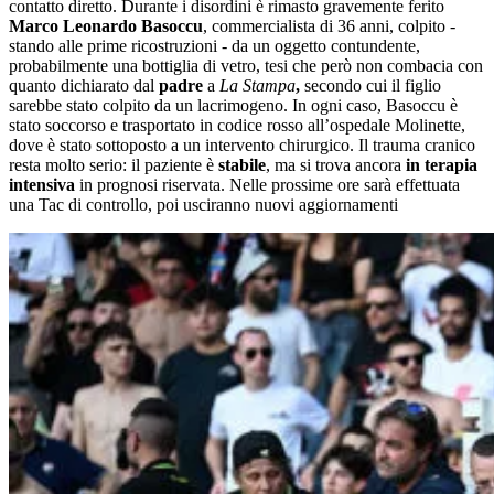
contatto diretto. Durante i disordini è rimasto gravemente ferito
Marco Leonardo Basoccu
, commercialista di 36 anni, colpito -
stando alle prime ricostruzioni - da un oggetto contundente,
probabilmente una bottiglia di vetro, tesi che però non combacia con
quanto dichiarato dal
padre
a
La Stampa
,
secondo cui il figlio
sarebbe stato colpito da un lacrimogeno. In ogni caso, Basoccu è
stato soccorso e trasportato in codice rosso all’ospedale Molinette,
dove è stato sottoposto a un intervento chirurgico. Il trauma cranico
resta molto serio: il paziente è
stabile
, ma si trova ancora
in terapia
intensiva
in prognosi riservata. Nelle prossime ore sarà effettuata
una Tac di controllo, poi usciranno nuovi aggiornamenti