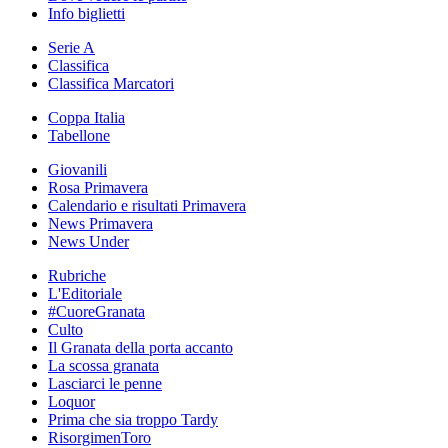
Info biglietti
Serie A
Classifica
Classifica Marcatori
Coppa Italia
Tabellone
Giovanili
Rosa Primavera
Calendario e risultati Primavera
News Primavera
News Under
Rubriche
L'Editoriale
#CuoreGranata
Culto
Il Granata della porta accanto
La scossa granata
Lasciarci le penne
Loquor
Prima che sia troppo Tardy
RisorgimenToro