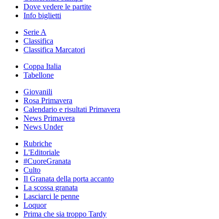
Dove vedere le partite
Info biglietti
Serie A
Classifica
Classifica Marcatori
Coppa Italia
Tabellone
Giovanili
Rosa Primavera
Calendario e risultati Primavera
News Primavera
News Under
Rubriche
L'Editoriale
#CuoreGranata
Culto
Il Granata della porta accanto
La scossa granata
Lasciarci le penne
Loquor
Prima che sia troppo Tardy