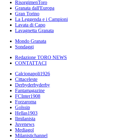
RisorgimenToro
Granata dall'Europa
Gran Torino
La Leggenda e i Campioni
Lavata di Capo
Lavagnetta Granata
Mondo Granata
Sondaggi
Redazione TORO NEWS
CONTATTACI
Calcionapoli1926
Cittaceleste
Derbyderbyderby
Fantamagazine
FCInter1908
Forzaroma
Golssip
Hellas1903
Ilmilanista
Juvenews
Mediagol
Milanistichannel