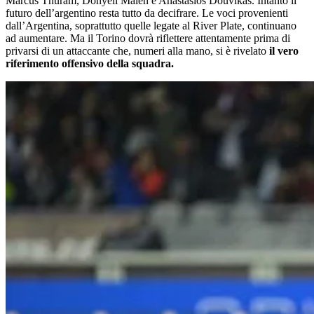
Marcus Thuram
,
Donyell Malen
e
Anastasios Douvikas
. Intanto il
futuro dell’argentino resta tutto da decifrare. Le voci provenienti
dall’Argentina, soprattutto quelle legate al
River Plate
, continuano
ad aumentare. Ma il Torino dovrà riflettere attentamente prima di
privarsi di un attaccante che, numeri alla mano, si è rivelato
il vero
riferimento offensivo della squadra.