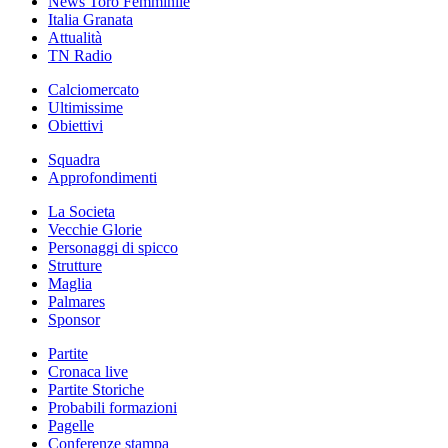
News Toro Femminile
Italia Granata
Attualità
TN Radio
Calciomercato
Ultimissime
Obiettivi
Squadra
Approfondimenti
La Societa
Vecchie Glorie
Personaggi di spicco
Strutture
Maglia
Palmares
Sponsor
Partite
Cronaca live
Partite Storiche
Probabili formazioni
Pagelle
Conferenze stampa