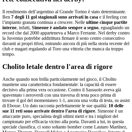
Il rendimento dell’argentino al Grande Torino è stato determinante.
Ben
7 degli 11 gol stagionali sono arrivati in casa
e il feeling con
l’impianto granata continua a crescere. Nelle
ultime cinque partite
interne
, infatti,
Simeone è andato sempre a segno
, eguagliando un
record che dal 2000 apparteneva a Marco Ferrante. Nel derby contro
la Juventus potrebbe addirittura firmare il sesto centro consecutivo
davanti ai propri tifosi, entrando ancora di più nella storia recente del
club e magari regalando al Toro una vittoria che manca da troppo
tempo.
Cholito letale dentro l'area di rigore
Anche quando non brilla particolarmente nel gioco, il Cholito
mantiene una caratteristica fondamentale: la capacità di essere
decisivo alla prima vera occasione. Contro il Sassuolo aveva già
spaventato i neroverdi con una traversa di testa poco prima di
trovare il gol del momentaneo 1-1, ancora una volta di testa, su assist
di Ebosse. Un dato racconta perfettamente le sue qualità:
10 delle
sue 11 reti sono arrivate dentro l’area di rigore
. Simeone è un
attaccante puro, specialista degli ultimi metri e tra i migliori del
campionato per efficacia vicino alla porta. Davanti a lui, in questa
speciale classifica, ci sono soltanto bomber come
Lautaro Martínez
,